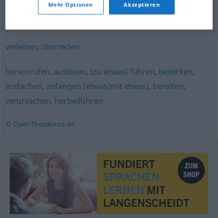
Mehr Optionen
Akzeptieren
Synonyme für "anstiften"
verleiten
,
überreden
hervorrufen
,
auslösen
,
(zu etwas) führen
,
bewirken
,
entfachen
,
anfangen (etwas/mit etwas)
,
bereiten
,
verursachen
,
herbeiführen
© OpenThesaurus.de