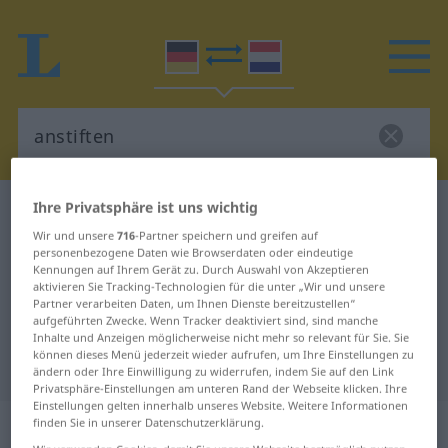
Ihre Privatsphäre ist uns wichtig
Deutsch-Niederländisch Wörterbuch
anstiften
Wir und unsere
716
-Partner speichern und greifen auf
Deutsch-Niederländisch
personenbezogene Daten wie Browserdaten oder eindeutige
Kennungen auf Ihrem Gerät zu. Durch Auswahl von Akzeptieren
Übersetzung für "anstiften"
aktivieren Sie Tracking-Technologien für die unter „Wir und unsere
Partner verarbeiten Daten, um Ihnen Dienste bereitzustellen“
aufgeführten Zwecke. Wenn Tracker deaktiviert sind, sind manche
"anstiften" Niederländisch
Inhalte und Anzeigen möglicherweise nicht mehr so relevant für Sie. Sie
können dieses Menü jederzeit wieder aufrufen, um Ihre Einstellungen zu
Übersetzung
ändern oder Ihre Einwilligung zu widerrufen, indem Sie auf den Link
Privatsphäre-Einstellungen am unteren Rand der Webseite klicken. Ihre
Einstellungen gelten innerhalb unseres Website. Weitere Informationen
„anstiften“
finden Sie in unserer Datenschutzerklärung.