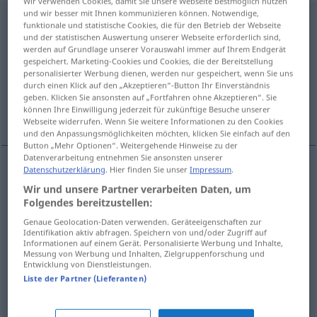
Wir verwenden Cookies, damit Sie unsere Webseite bestmöglich nutzen
und wir besser mit Ihnen kommunizieren können. Notwendige,
anstiften
funktionale und statistische Cookies, die für den Betrieb der Webseite
und der statistischen Auswertung unserer Webseite erforderlich sind,
Übersicht aller Übersetzungen
werden auf Grundlage unserer Vorauswahl immer auf Ihrem Endgerät
gespeichert. Marketing-Cookies und Cookies, die der Bereitstellung
(Für mehr Details die Übersetzung anklicken/antippen)
personalisierter Werbung dienen, werden nur gespeichert, wenn Sie uns
durch einen Klick auf den „Akzeptieren“-Button Ihr Einverständnis
aanstichten, aanrichten, smeden, aanzetten
geben. Klicken Sie ansonsten auf „Fortfahren ohne Akzeptieren“. Sie
können Ihre Einwilligung jederzeit für zukünftige Besuche unserer
tot
Webseite widerrufen. Wenn Sie weitere Informationen zu den Cookies
und den Anpassungsmöglichkeiten möchten, klicken Sie einfach auf den
Button „Mehr Optionen“. Weitergehende Hinweise zu der
Datenverarbeitung entnehmen Sie ansonsten unserer
Datenschutzerklärung
. Hier finden Sie unser
Impressum
.
aanstichten
anstiften
Wir und unsere Partner verarbeiten Daten, um
Folgendes bereitzustellen:
aanrichten
anstiften
Unheil
Genaue Geolocation-Daten verwenden. Geräteeigenschaften zur
Identifikation aktiv abfragen. Speichern von und/oder Zugriff auf
Informationen auf einem Gerät. Personalisierte Werbung und Inhalte,
smeden
anstiften
Verschwörung
Messung von Werbung und Inhalten, Zielgruppenforschung und
Entwicklung von Dienstleistungen.
Liste der Partner (Lieferanten)
aanzetten
(tot)
(
zu
)
anstiften
DAT