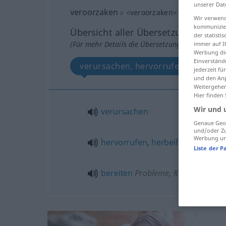
unserer Dat
veroorzaken
v
<
veroorzaken
>
Wir verwend
kommunizier
Übersicht aller Übersetzungen
der statist
(Für mehr Details die Übersetzung anklicken/an
immer auf I
Werbung die
Einverständ
verursachen, hervorrufen, herbeifü
jederzeit f
und den Anp
Weitergehen
Hier finden
Wir und 
verursachen
Genaue Geol
und/oder Zu
Werbung und
hervorrufen
,
herbeiführen
,
erre
Liste der P
bereiten
Probleme, Kummer