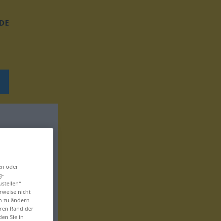
DE
en oder
g-
ustellen“
rweise nicht
en zu ändern
eren Rand der
den Sie in