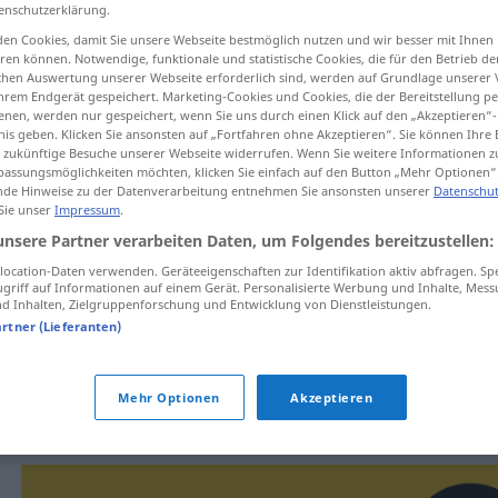
enschutzerklärung.
en Cookies, damit Sie unsere Webseite bestmöglich nutzen und wir besser mit Ihnen
en können. Notwendige, funktionale und statistische Cookies, die für den Betrieb d
ischen Auswertung unserer Webseite erforderlich sind, werden auf Grundlage unserer
tippen)
hrem Endgerät gespeichert. Marketing-Cookies und Cookies, die der Bereitstellung per
nen, werden nur gespeichert, wenn Sie uns durch einen Klick auf den „Akzeptieren“-
nis geben. Klicken Sie ansonsten auf „Fortfahren ohne Akzeptieren“. Sie können Ihre 
hren, erregen, bereiten
ür zukünftige Besuche unserer Webseite widerrufen. Wenn Sie weitere Informationen 
assungsmöglichkeiten möchten, klicken Sie einfach auf den Button „Mehr Optionen“
de Hinweise zu der Datenverarbeitung entnehmen Sie ansonsten unserer
Datenschut
 Sie unser
Impressum
.
unsere Partner verarbeiten Daten, um Folgendes bereitzustellen:
veroorzaken
ocation-Daten verwenden. Geräteeigenschaften zur Identifikation aktiv abfragen. Sp
griff auf Informationen auf einem Gerät. Personalisierte Werbung und Inhalte, Mes
 Inhalten, Zielgruppenforschung und Entwicklung von Dienstleistungen.
gen
veroorzaken
artner (Lieferanten)
veroorzaken
Mehr Optionen
Akzeptieren