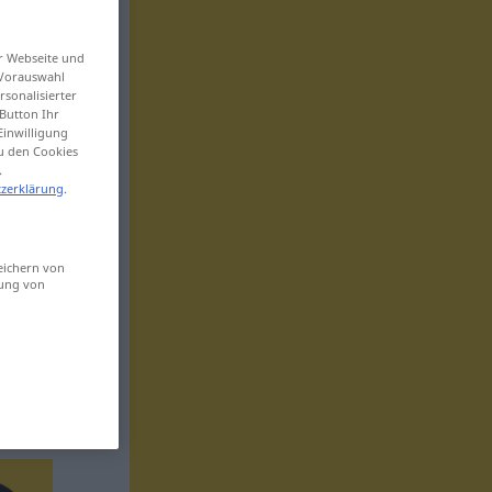
er Webseite und
 Vorauswahl
sonalisierter
Button Ihr
Einwilligung
zu den Cookies
.
zerklärung
.
eichern von
sung von