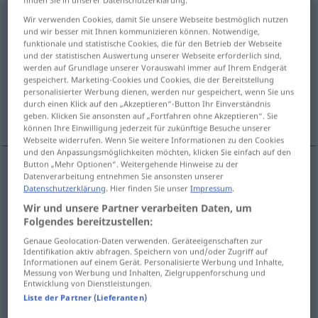
finden Sie in unserer Datenschutzerklärung.
erregen
Wir verwenden Cookies, damit Sie unsere Webseite bestmöglich nutzen
<
erregen
>
und wir besser mit Ihnen kommunizieren können. Notwendige,
funktionale und statistische Cookies, die für den Betrieb der Webseite
Übersicht aller Übersetzungen
und der statistischen Auswertung unserer Webseite erforderlich sind,
(Für mehr Details die Übersetzung anklicken/antippen)
werden auf Grundlage unserer Vorauswahl immer auf Ihrem Endgerät
gespeichert. Marketing-Cookies und Cookies, die der Bereitstellung
personalisierter Werbung dienen, werden nur gespeichert, wenn Sie uns
opwinden, prikkelen, veroorzaken, wekken,
durch einen Klick auf den „Akzeptieren“-Button Ihr Einverständnis
opwekken, baren
geben. Klicken Sie ansonsten auf „Fortfahren ohne Akzeptieren“. Sie
können Ihre Einwilligung jederzeit für zukünftige Besuche unserer
Webseite widerrufen. Wenn Sie weitere Informationen zu den Cookies
und den Anpassungsmöglichkeiten möchten, klicken Sie einfach auf den
Button „Mehr Optionen“. Weitergehende Hinweise zu der
Datenverarbeitung entnehmen Sie ansonsten unserer
opwinden
,
prikkelen
erregen
Datenschutzerklärung
. Hier finden Sie unser
Impressum
.
Wir und unsere Partner verarbeiten Daten, um
veroorzaken
erregen
verursachen
Folgendes bereitzustellen:
Genaue Geolocation-Daten verwenden. Geräteeigenschaften zur
wekken
erregen
Appetit, Interesse, Mitleid,
Identifikation aktiv abfragen. Speichern von und/oder Zugriff auf
Informationen auf einem Gerät. Personalisierte Werbung und Inhalte,
Messung von Werbung und Inhalten, Zielgruppenforschung und
Staunen
Entwicklung von Dienstleistungen.
Liste der Partner (Lieferanten)
opwekken
erregen
Neid, Neugier, Strom