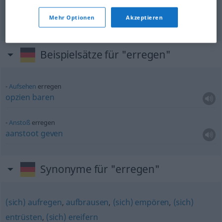
baren
erregen
Aufsehen
Mehr Optionen
Akzeptieren
Beispielsätze für "erregen"
Aufsehen
erregen
opzien
baren
Anstoß
erregen
aanstoot
geven
Synonyme für "erregen"
(sich) aufregen
,
aufbrausen
,
(sich) empören
,
(sich)
entrüsten
,
(sich) ereifern