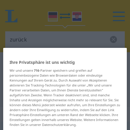
Deutsch-Kroatisch Wörterbuch
zurück
Ihre Privatsphäre ist uns wichtig
Deutsch-Kroatisch Übersetzung für
Wir und unsere
716
-Partner speichern und greifen auf
personenbezogene Daten wie Browserdaten oder eindeutige
"zurück"
Kennungen auf Ihrem Gerät zu. Durch Auswahl von Akzeptieren
aktivieren Sie Tracking-Technologien für die unter „Wir und unsere
Partner verarbeiten Daten, um Ihnen Dienste bereitzustellen“
aufgeführten Zwecke. Wenn Tracker deaktiviert sind, sind manche
"zurück" Kroatisch Übersetzung
Inhalte und Anzeigen möglicherweise nicht mehr so relevant für Sie. Sie
können dieses Menü jederzeit wieder aufrufen, um Ihre Einstellungen zu
ändern oder Ihre Einwilligung zu widerrufen, indem Sie auf den Link
„zurück“
: Adverb
Privatsphäre-Einstellungen am unteren Rand der Webseite klicken. Ihre
Einstellungen gelten innerhalb unseres Website. Weitere Informationen
finden Sie in unserer Datenschutzerklärung.
zurück
adv