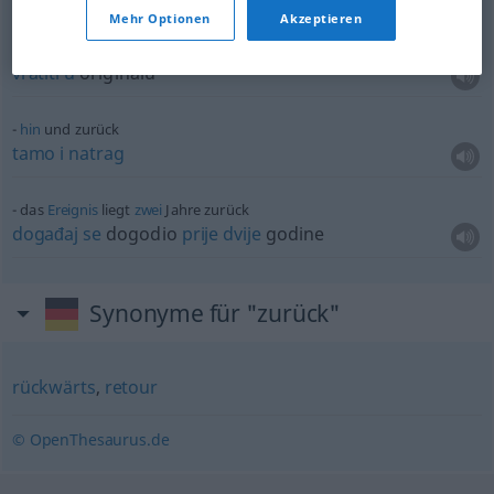
Mehr Optionen
Akzeptieren
urschriftlich
zurück
vratiti
u
originalu
hin
und zurück
tamo
i
natrag
das
Ereignis
liegt
zwei
Jahre zurück
događaj
se
dogodio
prije
dvije
godine
Synonyme für "zurück"
rückwärts
,
retour
© OpenThesaurus.de