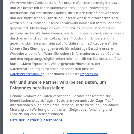
Wir verwenden Cookies, damit Sie unsere Webseite bestmöglich nutzen
und wir besser mit Ihnen kommunizieren können. Notwendige,
Übersicht aller Übersetzungen
funktionale und statistische Cookies, die für den Betrieb der Webseite
und der statistischen Auswertung unserer Webseite erforderlich sind,
(Für mehr Details die Übersetzung anklicken/antippen)
werden auf Grundlage unserer Vorauswahl immer auf Ihrem Endgerät
gespeichert. Marketing-Cookies und Cookies, die der Bereitstellung
natrag, nazad
personalisierter Werbung dienen, werden nur gespeichert, wenn Sie uns
durch einen Klick auf den „Akzeptieren“-Button Ihr Einverständnis
geben. Klicken Sie ansonsten auf „Fortfahren ohne Akzeptieren“. Sie
können Ihre Einwilligung jederzeit für zukünftige Besuche unserer
Webseite widerrufen. Wenn Sie weitere Informationen zu den Cookies
und den Anpassungsmöglichkeiten möchten, klicken Sie einfach auf den
natrag
,
nazad
zurück
Button „Mehr Optionen“. Weitergehende Hinweise zu der
Datenverarbeitung entnehmen Sie ansonsten unserer
Datenschutzerklärung
. Hier finden Sie unser
Impressum
.
Wir und unsere Partner verarbeiten Daten, um
Beispielsätze für "zurück"
Folgendes bereitzustellen:
Genaue Geolocation-Daten verwenden. Geräteeigenschaften zur
Identifikation aktiv abfragen. Speichern von und/oder Zugriff auf
hin
und zurück
Informationen auf einem Gerät. Personalisierte Werbung und Inhalte,
povratna
karta
Messung von Werbung und Inhalten, Zielgruppenforschung und
Entwicklung von Dienstleistungen.
Liste der Partner (Lieferanten)
er schreckt vor nichts zurück
on
ni
od
čega
ne
preza