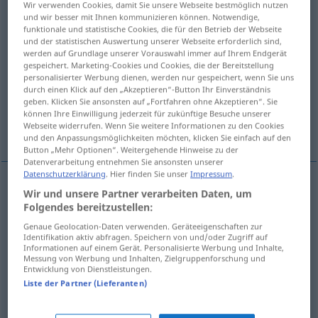
Wir verwenden Cookies, damit Sie unsere Webseite bestmöglich nutzen
und wir besser mit Ihnen kommunizieren können. Notwendige,
Übersicht aller Übersetzungen
funktionale und statistische Cookies, die für den Betrieb der Webseite
und der statistischen Auswertung unserer Webseite erforderlich sind,
(Für mehr Details die Übersetzung anklicken/antippen)
werden auf Grundlage unserer Vorauswahl immer auf Ihrem Endgerät
gespeichert. Marketing-Cookies und Cookies, die der Bereitstellung
zurückgeben, vergelten, wiedergeben,
personalisierter Werbung dienen, werden nur gespeichert, wenn Sie uns
heimzahlen
durch einen Klick auf den „Akzeptieren“-Button Ihr Einverständnis
geben. Klicken Sie ansonsten auf „Fortfahren ohne Akzeptieren“. Sie
können Ihre Einwilligung jederzeit für zukünftige Besuche unserer
Webseite widerrufen. Wenn Sie weitere Informationen zu den Cookies
zurückzahlen, zurückbringen
und den Anpassungsmöglichkeiten möchten, klicken Sie einfach auf den
Button „Mehr Optionen“. Weitergehende Hinweise zu der
Datenverarbeitung entnehmen Sie ansonsten unserer
Datenschutzerklärung
. Hier finden Sie unser
Impressum
.
Wir und unsere Partner verarbeiten Daten, um
zurückgeben
,
wiedergeben
vratiti
Folgendes bereitzustellen:
Genaue Geolocation-Daten verwenden. Geräteeigenschaften zur
vergelten,
heimzahlen
vratiti
Identifikation aktiv abfragen. Speichern von und/oder Zugriff auf
Informationen auf einem Gerät. Personalisierte Werbung und Inhalte,
Messung von Werbung und Inhalten, Zielgruppenforschung und
zurückzahlen
vratiti
dugove
Entwicklung von Dienstleistungen.
Liste der Partner (Lieferanten)
zurückbringen
vratiti
posuđeno