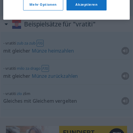
Mehr Optionen
Akzeptieren
Beispielsätze für "vratiti"
vratiti
zub
za
zub
FIG
mit gleicher
Münze
heimzahlen
vratiti
milo
za
drago
FIG
mit gleicher
Münze
zurückzahlen
vratiti
zlo
zlim
Gleiches mit Gleichem vergelten