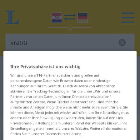
Kroatisch-Deutsch Wörterbuch
vratiti
Ihre Privatsphäre ist uns wichtig
Kroatisch-Deutsch Übersetzung für
Wir und unsere
716
-Partner speichern und greifen auf
personenbezogene Daten wie Browserdaten oder eindeutige
"vratiti"
Kennungen auf Ihrem Gerät zu. Durch Auswahl von Akzeptieren
aktivieren Sie Tracking-Technologien für die unter „Wir und unsere
Partner verarbeiten Daten, um Ihnen Dienste bereitzustellen“
aufgeführten Zwecke. Wenn Tracker deaktiviert sind, sind manche
"vratiti" Deutsch Übersetzung
Inhalte und Anzeigen möglicherweise nicht mehr so relevant für Sie. Sie
können dieses Menü jederzeit wieder aufrufen, um Ihre Einstellungen zu
ändern oder Ihre Einwilligung zu widerrufen, indem Sie auf den Link
„vratiti“
Privatsphäre-Einstellungen am unteren Rand der Webseite klicken. Ihre
Einstellungen gelten innerhalb unseres Website. Weitere Informationen
finden Sie in unserer Datenschutzerklärung.
vratiti
<
-ćen
>
(
vraćati
)