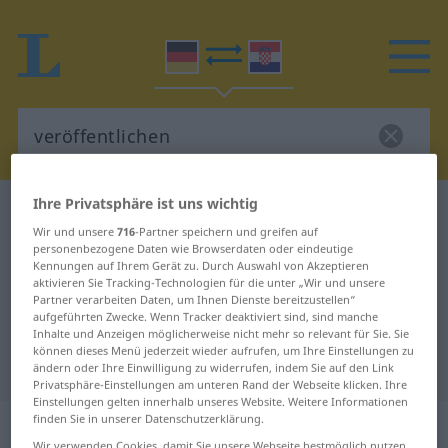
Ihre Privatsphäre ist uns wichtig
Deutsch-Kroatisch Wörterbuch
veröffentlichen
Wir und unsere
716
-Partner speichern und greifen auf
Deutsch-Kroatisch Übersetzung für
personenbezogene Daten wie Browserdaten oder eindeutige
Kennungen auf Ihrem Gerät zu. Durch Auswahl von Akzeptieren
"veröffentlichen"
aktivieren Sie Tracking-Technologien für die unter „Wir und unsere
Partner verarbeiten Daten, um Ihnen Dienste bereitzustellen“
aufgeführten Zwecke. Wenn Tracker deaktiviert sind, sind manche
"veröffentlichen" Kroatisch
Inhalte und Anzeigen möglicherweise nicht mehr so relevant für Sie. Sie
können dieses Menü jederzeit wieder aufrufen, um Ihre Einstellungen zu
Übersetzung
ändern oder Ihre Einwilligung zu widerrufen, indem Sie auf den Link
Privatsphäre-Einstellungen am unteren Rand der Webseite klicken. Ihre
Einstellungen gelten innerhalb unseres Website. Weitere Informationen
finden Sie in unserer Datenschutzerklärung.
„veröffentlichen“
Wir verwenden Cookies, damit Sie unsere Webseite bestmöglich nutzen