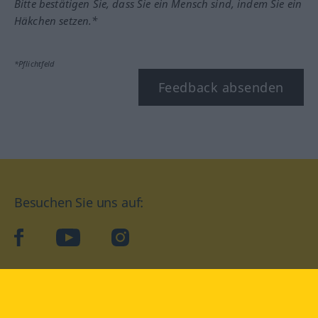
Bitte bestätigen Sie, dass Sie ein Mensch sind, indem Sie ein
Häkchen setzen.*
*Pflichtfeld
Feedback absenden
Besuchen Sie uns auf:
facebook
YouTube
Instagram