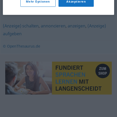
Mehr Optionen
Akzeptieren
ausrufen
,
bekanntgeben
,
proklamieren
,
mitteilen
(lassen)
,
bekanntmachen
,
verkünden
(Anzeige) schalten
,
annoncieren
,
anzeigen
,
(Anzeige)
aufgeben
© OpenThesaurus.de