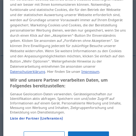
und wir besser mit Ihnen kommunizieren können. Notwendige,
veröffentlichen
funktionale und statistische Cookies, die für den Betrieb der Webseite
und der statistischen Auswertung unserer Webseite erforderlich sind,
werden auf Grundlage unserer Vorauswahl immer auf Ihrem Endgerät
Übersicht aller Übersetzungen
gespeichert. Marketing-Cookies und Cookies, die der Bereitstellung
(Für mehr Details die Übersetzung anklicken/antippen)
personalisierter Werbung dienen, werden nur gespeichert, wenn Sie uns
durch einen Klick auf den „Akzeptieren“-Button Ihr Einverständnis
geben. Klicken Sie ansonsten auf „Fortfahren ohne Akzeptieren“. Sie
objaviti, objelodaniti
können Ihre Einwilligung jederzeit für zukünftige Besuche unserer
Webseite widerrufen. Wenn Sie weitere Informationen zu den Cookies
und den Anpassungsmöglichkeiten möchten, klicken Sie einfach auf den
Button „Mehr Optionen“. Weitergehende Hinweise zu der
Datenverarbeitung entnehmen Sie ansonsten unserer
Datenschutzerklärung
. Hier finden Sie unser
Impressum
.
objaviti
(-avljivati),
objelodaniti
(-anjivati)
Wir und unsere Partner verarbeiten Daten, um
veröffentlichen
Folgendes bereitzustellen:
Genaue Geolocation-Daten verwenden. Geräteeigenschaften zur
Identifikation aktiv abfragen. Speichern von und/oder Zugriff auf
Informationen auf einem Gerät. Personalisierte Werbung und Inhalte,
Synonyme für "veröffentlichen"
Messung von Werbung und Inhalten, Zielgruppenforschung und
Entwicklung von Dienstleistungen.
Liste der Partner (Lieferanten)
editieren
,
herausgeben
,
verlegen