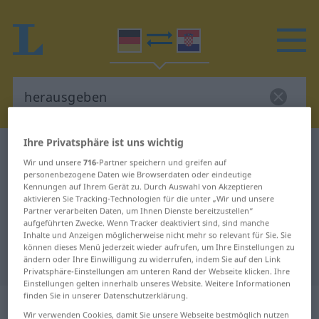
Ihre Privatsphäre ist uns wichtig
Deutsch-Kroatisch Wörterbuch
herausgeben
Wir und unsere
716
-Partner speichern und greifen auf
Deutsch-Kroatisch Übersetzung für
personenbezogene Daten wie Browserdaten oder eindeutige
Kennungen auf Ihrem Gerät zu. Durch Auswahl von Akzeptieren
"herausgeben"
aktivieren Sie Tracking-Technologien für die unter „Wir und unsere
Partner verarbeiten Daten, um Ihnen Dienste bereitzustellen“
aufgeführten Zwecke. Wenn Tracker deaktiviert sind, sind manche
"herausgeben" Kroatisch
Inhalte und Anzeigen möglicherweise nicht mehr so relevant für Sie. Sie
können dieses Menü jederzeit wieder aufrufen, um Ihre Einstellungen zu
Übersetzung
ändern oder Ihre Einwilligung zu widerrufen, indem Sie auf den Link
Privatsphäre-Einstellungen am unteren Rand der Webseite klicken. Ihre
Einstellungen gelten innerhalb unseres Website. Weitere Informationen
finden Sie in unserer Datenschutzerklärung.
„herausgeben“
Wir verwenden Cookies, damit Sie unsere Webseite bestmöglich nutzen