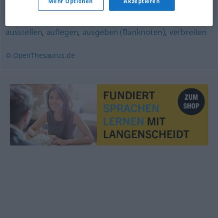
Mehr Optionen
Akzeptieren
zurückgeben
,
zurückzahlen
,
ausgleichen
ausstellen
,
auflegen
,
ausgeben (Banknoten)
,
verbreiten
© OpenThesaurus.de