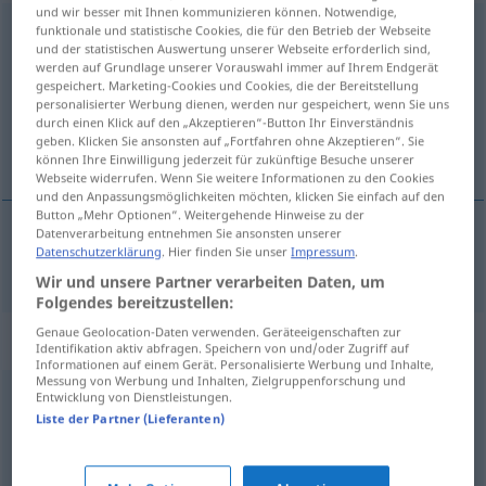
und wir besser mit Ihnen kommunizieren können. Notwendige,
herausgeben
→
geben
funktionale und statistische Cookies, die für den Betrieb der Webseite
<
trennb
;
-ge-
;
>
und der statistischen Auswertung unserer Webseite erforderlich sind,
werden auf Grundlage unserer Vorauswahl immer auf Ihrem Endgerät
Übersicht aller Übersetzungen
gespeichert. Marketing-Cookies und Cookies, die der Bereitstellung
(Für mehr Details die Übersetzung anklicken/antippen)
personalisierter Werbung dienen, werden nur gespeichert, wenn Sie uns
durch einen Klick auf den „Akzeptieren“-Button Ihr Einverständnis
geben. Klicken Sie ansonsten auf „Fortfahren ohne Akzeptieren“. Sie
izdati
können Ihre Einwilligung jederzeit für zukünftige Besuche unserer
Webseite widerrufen. Wenn Sie weitere Informationen zu den Cookies
und den Anpassungsmöglichkeiten möchten, klicken Sie einfach auf den
Button „Mehr Optionen“. Weitergehende Hinweise zu der
Datenverarbeitung entnehmen Sie ansonsten unserer
Datenschutzerklärung
. Hier finden Sie unser
Impressum
.
izdati
(-avati)
herausgeben
Geld, Buch
Wir und unsere Partner verarbeiten Daten, um
Folgendes bereitzustellen:
Genaue Geolocation-Daten verwenden. Geräteeigenschaften zur
Synonyme für "herausgeben"
Identifikation aktiv abfragen. Speichern von und/oder Zugriff auf
Informationen auf einem Gerät. Personalisierte Werbung und Inhalte,
Messung von Werbung und Inhalten, Zielgruppenforschung und
Entwicklung von Dienstleistungen.
veröffentlichen
,
editieren
,
verlegen
Liste der Partner (Lieferanten)
rückvergüten
,
bezahlen
,
begleichen
,
erstatten
,