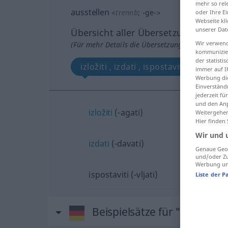
mehr so rel
ausstellen
<
trennb
;
-ge-
>
oder Ihre E
Webseite kli
unserer Dat
Übersicht aller Übersetzungen
Wir verwend
(Für mehr Details die Übersetzung anklicken/an
kommunizier
der statist
izložiti , izdati , ispostaviti
immer auf I
Werbung die
Einverständ
jederzeit f
und den Anp
izložiti
(-agati)
Weitergehen
Hier finden
Wir und 
izdati
(-davati)
Genaue Geol
und/oder Zu
Werbung und
ispostaviti (-vljati)
Liste der P
Beispielsätze für "ausstelle