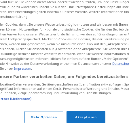
evant für Sie. Sie können dieses Menü jederzeit wieder aufrufen, um Ihre Einstellung
inwilligung zu widerrufen, indem Sie auf den Link Privatsphäre-Einstellungen am unt
cken. Ihre Einstellungen gelten innerhalb unseres Website. Weitere Informationen fin
enschutzerklärung.
en Cookies, damit Sie unsere Webseite bestmöglich nutzen und wir besser mit Ihnen
tippen)
en können. Notwendige, funktionale und statistische Cookies, die für den Betrieb d
ischen Auswertung unserer Webseite erforderlich sind, werden auf Grundlage unserer
hrem Endgerät gespeichert. Marketing-Cookies und Cookies, die der Bereitstellung per
nen, werden nur gespeichert, wenn Sie uns durch einen Klick auf den „Akzeptieren“-
nis geben. Klicken Sie ansonsten auf „Fortfahren ohne Akzeptieren“. Sie können Ihre 
ür zukünftige Besuche unserer Webseite widerrufen. Wenn Sie weitere Informationen 
assungsmöglichkeiten möchten, klicken Sie einfach auf den Button „Mehr Optionen“
ausstellen
Waren, Bilder
de Hinweise zu der Datenverarbeitung entnehmen Sie ansonsten unserer
Datenschut
 Sie unser
Impressum
.
unsere Partner verarbeiten Daten, um Folgendes bereitzustellen:
ausstellen
Pass, Wechsel
ocation-Daten verwenden. Geräteeigenschaften zur Identifikation aktiv abfragen. Sp
griff auf Informationen auf einem Gerät. Personalisierte Werbung und Inhalte, Mes
 Inhalten, Zielgruppenforschung und Entwicklung von Dienstleistungen.
ausstellen
Bescheinigung
artner (Lieferanten)
Mehr Optionen
Akzeptieren
n"