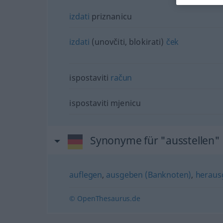
izdati
priznanicu
izdati
(unovčiti, blokirati)
ček
ispostaviti
račun
ispostaviti mjenicu
Synonyme für "ausstellen"
auflegen
,
ausgeben (Banknoten)
,
heraus
© OpenThesaurus.de