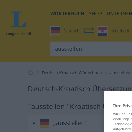
WÖRTERBUCH
SHOP
UNTERNE
Deutsch
Kroatisch
Deutsch-Kroatisch Wörterbuch
ausstellen
Deutsch-Kroatisch Übersetzung
"ausstellen" Kroatisch Überset
Ihre Priv
Wir und un
eindeutige 
„ausstellen“
Technologie
aufgeführte