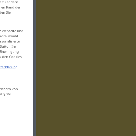
en zu ändern
eren Rand der
den Sie in
er Webseite und
 Vorauswahl
sonalisierter
Button Ihr
Einwilligung
zu den Cookies
.
zerklärung
.
eichern von
sung von