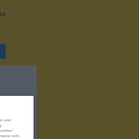
DE
en oder
g-
ustellen“
rweise nicht