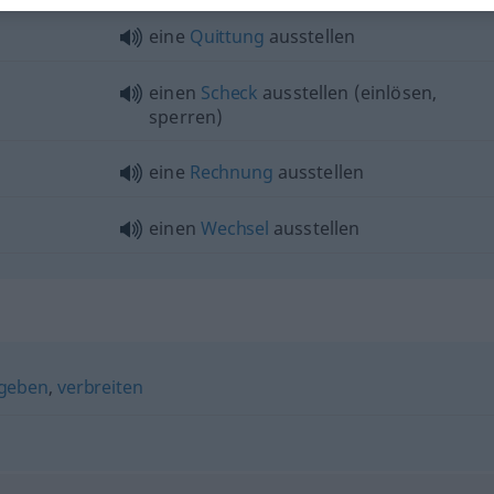
eine
Quittung
ausstellen
einen
Scheck
ausstellen (einlösen,
sperren)
eine
Rechnung
ausstellen
einen
Wechsel
ausstellen
geben
,
verbreiten