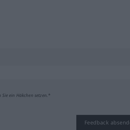
m Sie ein Häkchen setzen.*
Feedback absend