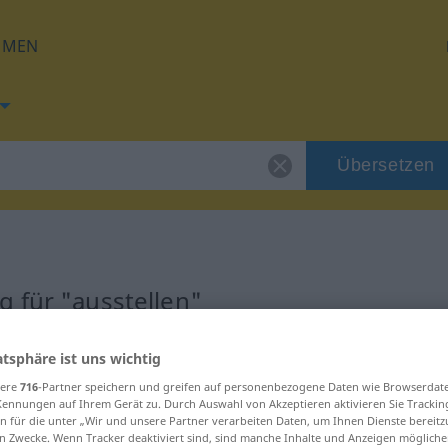
HMEN
Übersetzen
 für "ausstellen"
zung
atsphäre ist uns wichtig
sere
716
-Partner speichern und greifen auf personenbezogene Daten wie Browserdat
Kennungen auf Ihrem Gerät zu. Durch Auswahl von Akzeptieren aktivieren Sie Trackin
n für die unter „Wir und unsere Partner verarbeiten Daten, um Ihnen Dienste bereitz
n Zwecke. Wenn Tracker deaktiviert sind, sind manche Inhalte und Anzeigen mögliche