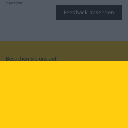
*Pflichtfeld
Feedback absenden
Besuchen Sie uns auf:
facebook
YouTube
Instagram
Langenscheidt
NUTZUNGSBEDINGUNGEN