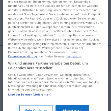
und wir besser mit Ihnen kommunizieren können. Notwendige,
funktionale und statistische Cookies, die für den Betrieb der Webseite
proklamieren
und der statistischen Auswertung unserer Webseite erforderlich sind,
werden auf Grundlage unserer Vorauswahl immer auf Ihrem Endgerät
Übersicht aller Übersetzungen
gespeichert. Marketing-Cookies und Cookies, die der Bereitstellung
personalisierter Werbung dienen, werden nur gespeichert, wenn Sie uns
(Für mehr Details die Übersetzung anklicken/antippen)
durch einen Klick auf den „Akzeptieren“-Button Ihr Einverständnis
geben. Klicken Sie ansonsten auf „Fortfahren ohne Akzeptieren“. Sie
proklamirati, proglasiti
können Ihre Einwilligung jederzeit für zukünftige Besuche unserer
Webseite widerrufen. Wenn Sie weitere Informationen zu den Cookies
und den Anpassungsmöglichkeiten möchten, klicken Sie einfach auf den
Button „Mehr Optionen“. Weitergehende Hinweise zu der
Datenverarbeitung entnehmen Sie ansonsten unserer
Datenschutzerklärung
. Hier finden Sie unser
Impressum
.
proklamirati,
proglasiti
proklamieren
Wir und unsere Partner verarbeiten Daten, um
Folgendes bereitzustellen:
Genaue Geolocation-Daten verwenden. Geräteeigenschaften zur
Synonyme für "proklamieren"
Identifikation aktiv abfragen. Speichern von und/oder Zugriff auf
Informationen auf einem Gerät. Personalisierte Werbung und Inhalte,
Messung von Werbung und Inhalten, Zielgruppenforschung und
Entwicklung von Dienstleistungen.
ausrufen
,
bekanntgeben
,
mitteilen (lassen)
,
Liste der Partner (Lieferanten)
bekanntmachen
,
veröffentlichen
,
verkünden
Mehr Optionen
Akzeptieren