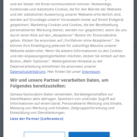
und wir besser mit Ihnen kommunizieren können. Notwendige,
funktionale und statistische Cookies, die für den Betrieb der Webseite
Übersicht aller Übersetzungen
und der statistischen Auswertung unserer Webseite erforderlich sind,
(Für mehr Details die Übersetzung anklicken/antippen)
werden auf Grundlage unserer Vorauswahl immer auf Ihrem Endgerät
gespeichert. Marketing-Cookies und Cookies, die der Bereitstellung
personalisierter Werbung dienen, werden nur gespeichert, wenn Sie uns
bezbrojan
durch einen Klick auf den „Akzeptieren“-Button Ihr Einverständnis
geben. Klicken Sie ansonsten auf „Fortfahren ohne Akzeptieren“. Sie
können Ihre Einwilligung jederzeit für zukünftige Besuche unserer
Webseite widerrufen. Wenn Sie weitere Informationen zu den Cookies
und den Anpassungsmöglichkeiten möchten, klicken Sie einfach auf den
Button „Mehr Optionen“. Weitergehende Hinweise zu der
bezbrojan
unzählig
Datenverarbeitung entnehmen Sie ansonsten unserer
Datenschutzerklärung
. Hier finden Sie unser
Impressum
.
Wir und unsere Partner verarbeiten Daten, um
Folgendes bereitzustellen:
Synonyme für "unzählig"
Genaue Geolocation-Daten verwenden. Geräteeigenschaften zur
Identifikation aktiv abfragen. Speichern von und/oder Zugriff auf
Informationen auf einem Gerät. Personalisierte Werbung und Inhalte,
Messung von Werbung und Inhalten, Zielgruppenforschung und
Entwicklung von Dienstleistungen.
zahllos
Liste der Partner (Lieferanten)
reihenweise
,
reichhaltig
,
haufenweise
,
unbegrenzt
,