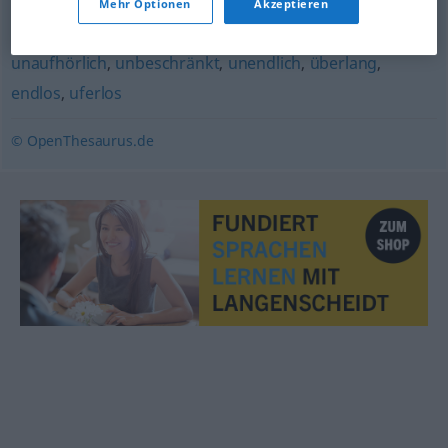
Mehr Optionen
Akzeptieren
reich
,
zahlreich
,
massenhaft
,
üppig
,
reichlich
,
viel
unaufhörlich
,
unbeschränkt
,
unendlich
,
überlang
,
endlos
,
uferlos
© OpenThesaurus.de