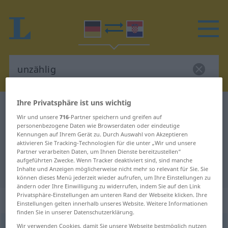
Ihre Privatsphäre ist uns wichtig
Deutsch-Kroatisch Wörterbuch
unzählig
Wir und unsere
716
-Partner speichern und greifen auf
Deutsch-Kroatisch Übersetzung für
personenbezogene Daten wie Browserdaten oder eindeutige
Kennungen auf Ihrem Gerät zu. Durch Auswahl von Akzeptieren
"unzählig"
aktivieren Sie Tracking-Technologien für die unter „Wir und unsere
Partner verarbeiten Daten, um Ihnen Dienste bereitzustellen“
aufgeführten Zwecke. Wenn Tracker deaktiviert sind, sind manche
"unzählig" Kroatisch Übersetzung
Inhalte und Anzeigen möglicherweise nicht mehr so relevant für Sie. Sie
können dieses Menü jederzeit wieder aufrufen, um Ihre Einstellungen zu
ändern oder Ihre Einwilligung zu widerrufen, indem Sie auf den Link
Privatsphäre-Einstellungen am unteren Rand der Webseite klicken. Ihre
„unzählig“
: Adjektiv
Einstellungen gelten innerhalb unseres Website. Weitere Informationen
finden Sie in unserer Datenschutzerklärung.
unzählig
Wir verwenden Cookies, damit Sie unsere Webseite bestmöglich nutzen
adj