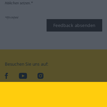
Häkchen setzen.*
*Pflichtfeld
Feedback absenden
Besuchen Sie uns auf:
facebook
YouTube
Instagram
Langenscheidt