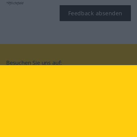
*Pflichtfeld
Feedback absenden
Besuchen Sie uns auf:
facebook
YouTube
Instagram
Langenscheidt
NUTZUNGSBEDINGUNGEN