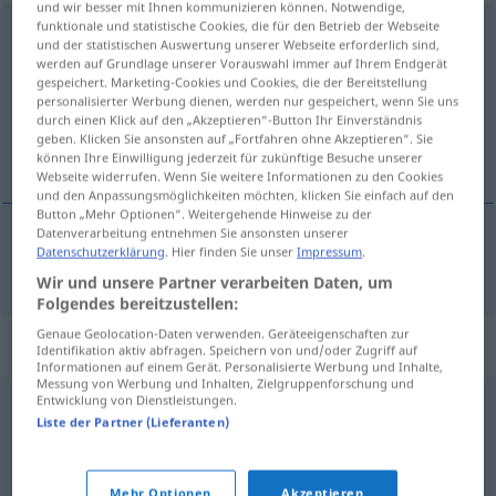
und wir besser mit Ihnen kommunizieren können. Notwendige,
funktionale und statistische Cookies, die für den Betrieb der Webseite
haufenweise
adv
und der statistischen Auswertung unserer Webseite erforderlich sind,
werden auf Grundlage unserer Vorauswahl immer auf Ihrem Endgerät
Übersicht aller Übersetzungen
gespeichert. Marketing-Cookies und Cookies, die der Bereitstellung
personalisierter Werbung dienen, werden nur gespeichert, wenn Sie uns
(Für mehr Details die Übersetzung anklicken/antippen)
durch einen Klick auf den „Akzeptieren“-Button Ihr Einverständnis
geben. Klicken Sie ansonsten auf „Fortfahren ohne Akzeptieren“. Sie
na lopate
können Ihre Einwilligung jederzeit für zukünftige Besuche unserer
Webseite widerrufen. Wenn Sie weitere Informationen zu den Cookies
und den Anpassungsmöglichkeiten möchten, klicken Sie einfach auf den
Button „Mehr Optionen“. Weitergehende Hinweise zu der
Datenverarbeitung entnehmen Sie ansonsten unserer
Datenschutzerklärung
. Hier finden Sie unser
Impressum
.
na
lopate
haufenweise
Wir und unsere Partner verarbeiten Daten, um
Folgendes bereitzustellen:
Genaue Geolocation-Daten verwenden. Geräteeigenschaften zur
Synonyme für "haufenweise"
Identifikation aktiv abfragen. Speichern von und/oder Zugriff auf
Informationen auf einem Gerät. Personalisierte Werbung und Inhalte,
Messung von Werbung und Inhalten, Zielgruppenforschung und
Entwicklung von Dienstleistungen.
reihenweise
,
reichhaltig
,
unbegrenzt
,
reich
,
zahlreich
,
Liste der Partner (Lieferanten)
massenhaft
,
unzählig
,
üppig
,
reichlich
,
viel
Mehr Optionen
Akzeptieren