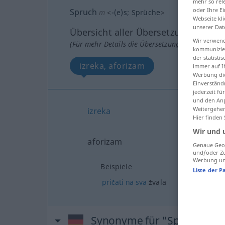
mehr so rel
oder Ihre E
Spruch
m
<
-(e)s
;
Sprüche
>
Webseite kli
unserer Dat
Übersicht aller Übersetzungen
Wir verwend
(Für mehr Details die Übersetzung anklicken/an
kommunizier
der statist
izreka, aforizam
immer auf I
Werbung die
Einverständ
jederzeit f
und den Anp
Weitergehen
izreka
Hier finden
Wir und 
aforizam
Genaue Geol
und/oder Zu
Werbung und
Beispiele
Liste der P
pričati
na
sva
žvala
Synonyme für "Spruch"