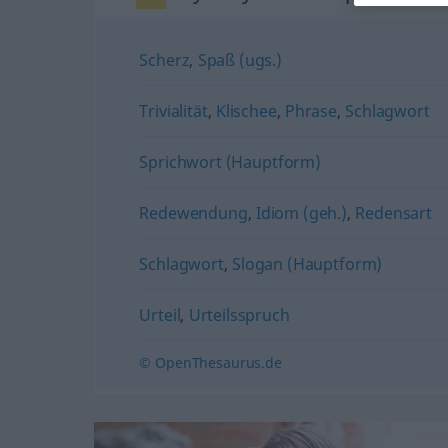
Scherz
,
Spaß (ugs.)
Trivialität
,
Klischee
,
Phrase
,
Schlagwort
Sprichwort (Hauptform)
Redewendung
,
Idiom (geh.)
,
Redensart
Schlagwort
,
Slogan (Hauptform)
Urteil
,
Urteilsspruch
© OpenThesaurus.de