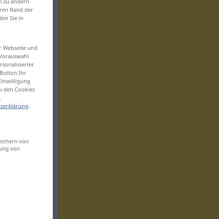
en zu ändern
eren Rand der
den Sie in
er Webseite und
 Vorauswahl
sonalisierter
Button Ihr
Einwilligung
zu den Cookies
.
zerklärung
.
eichern von
sung von