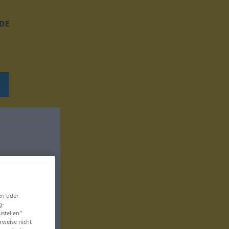
DE
en oder
g-
ustellen“
rweise nicht