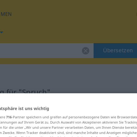
HMEN
Übersetzen
g für "Spruch"
g
atsphäre ist uns wichtig
sere
716
-Partner speichern und greifen auf personenbezogene Daten wie Browserdat
Kennungen auf Ihrem Gerät zu. Durch Auswahl von Akzeptieren aktivieren Sie Trackin
n für die unter „Wir und unsere Partner verarbeiten Daten, um Ihnen Dienste bereitz
n Zwecke. Wenn Tracker deaktiviert sind, sind manche Inhalte und Anzeigen mögliche