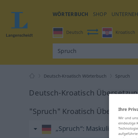
WÖRTERBUCH
SHOP
UNTERNE
Deutsch
Kroatisch
Deutsch-Kroatisch Wörterbuch
Spruch
Deutsch-Kroatisch Übersetzun
"Spruch" Kroatisch Übersetzun
Ihre Priv
Wir und un
eindeutige 
„Spruch“
: Maskulinum
Technologie
aufgeführte