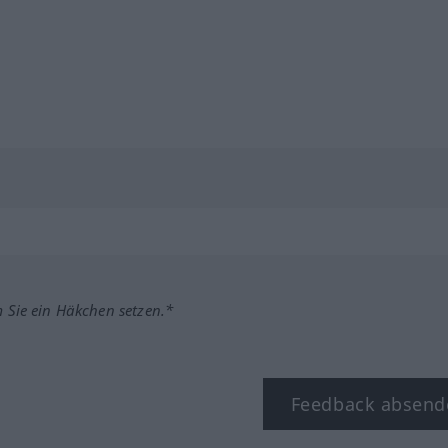
m Sie ein Häkchen setzen.*
Feedback absend