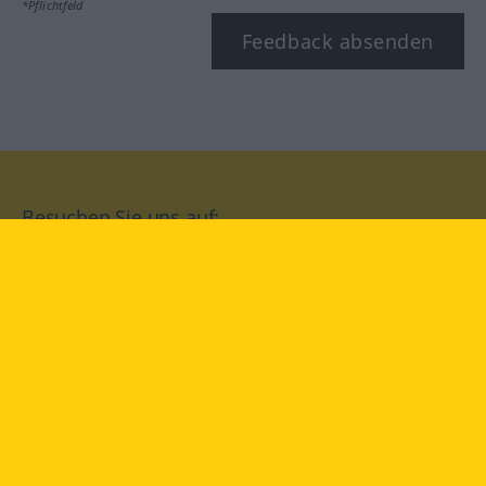
*Pflichtfeld
Feedback absenden
Besuchen Sie uns auf:
facebook
YouTube
Instagram
Langenscheidt
NUTZUNGSBEDINGUNGEN