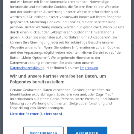
und wir besser mit Ihnen kommunizieren können. Notwendige,
funktionale und statistische Cookies, die für den Betrieb der Webseite
Übersicht aller Übersetzungen
und der statistischen Auswertung unserer Webseite erforderlich sind,
werden auf Grundlage unserer Vorauswahl immer auf Ihrem Endgerät
(Für mehr Details die Übersetzung anklicken/antippen)
gespeichert. Marketing-Cookies und Cookies, die der Bereitstellung
personalisierter Werbung dienen, werden nur gespeichert, wenn Sie uns
idiom
durch einen Klick auf den „Akzeptieren“-Button Ihr Einverständnis
geben. Klicken Sie ansonsten auf „Fortfahren ohne Akzeptieren“. Sie
können Ihre Einwilligung jederzeit für zukünftige Besuche unserer
Webseite widerrufen. Wenn Sie weitere Informationen zu den Cookies
und den Anpassungsmöglichkeiten möchten, klicken Sie einfach auf den
Button „Mehr Optionen“. Weitergehende Hinweise zu der
idiom
Idiom
LING
Datenverarbeitung entnehmen Sie ansonsten unserer
Datenschutzerklärung
. Hier finden Sie unser
Impressum
.
Wir und unsere Partner verarbeiten Daten, um
Folgendes bereitzustellen:
Synonyme für "Idiom"
Genaue Geolocation-Daten verwenden. Geräteeigenschaften zur
Identifikation aktiv abfragen. Speichern von und/oder Zugriff auf
Informationen auf einem Gerät. Personalisierte Werbung und Inhalte,
Messung von Werbung und Inhalten, Zielgruppenforschung und
Besonderheit
,
Eigentümlichkeit
Entwicklung von Dienstleistungen.
Liste der Partner (Lieferanten)
(nur so ein) Spruch (ugs.)
,
Redewendung
,
Redensart
Mehr Optionen
Akzeptieren
© OpenThesaurus.de