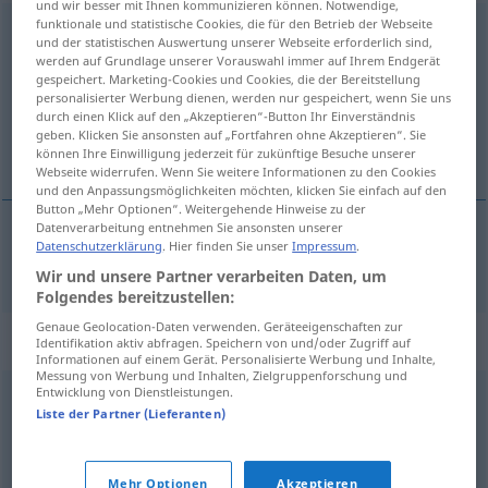
und wir besser mit Ihnen kommunizieren können. Notwendige,
funktionale und statistische Cookies, die für den Betrieb der Webseite
Redewendung
f
<
Redewendung
;
-en
>
und der statistischen Auswertung unserer Webseite erforderlich sind,
werden auf Grundlage unserer Vorauswahl immer auf Ihrem Endgerät
Übersicht aller Übersetzungen
gespeichert. Marketing-Cookies und Cookies, die der Bereitstellung
personalisierter Werbung dienen, werden nur gespeichert, wenn Sie uns
(Für mehr Details die Übersetzung anklicken/antippen)
durch einen Klick auf den „Akzeptieren“-Button Ihr Einverständnis
geben. Klicken Sie ansonsten auf „Fortfahren ohne Akzeptieren“. Sie
izreka
können Ihre Einwilligung jederzeit für zukünftige Besuche unserer
Webseite widerrufen. Wenn Sie weitere Informationen zu den Cookies
und den Anpassungsmöglichkeiten möchten, klicken Sie einfach auf den
Button „Mehr Optionen“. Weitergehende Hinweise zu der
Datenverarbeitung entnehmen Sie ansonsten unserer
Datenschutzerklärung
. Hier finden Sie unser
Impressum
.
izreka
Redewendung
Wir und unsere Partner verarbeiten Daten, um
Folgendes bereitzustellen:
Genaue Geolocation-Daten verwenden. Geräteeigenschaften zur
Synonyme für "Redewendung"
Identifikation aktiv abfragen. Speichern von und/oder Zugriff auf
Informationen auf einem Gerät. Personalisierte Werbung und Inhalte,
Messung von Werbung und Inhalten, Zielgruppenforschung und
Entwicklung von Dienstleistungen.
(nur so ein) Spruch (ugs.)
,
Idiom (geh.)
,
Redensart
Liste der Partner (Lieferanten)
© OpenThesaurus.de
Mehr Optionen
Akzeptieren