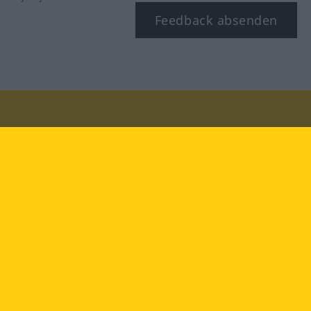
Feedback absenden
Besuchen Sie uns auf:
facebook
YouTube
Instagram
Langenscheidt
NUTZUNGSBEDINGUNGEN