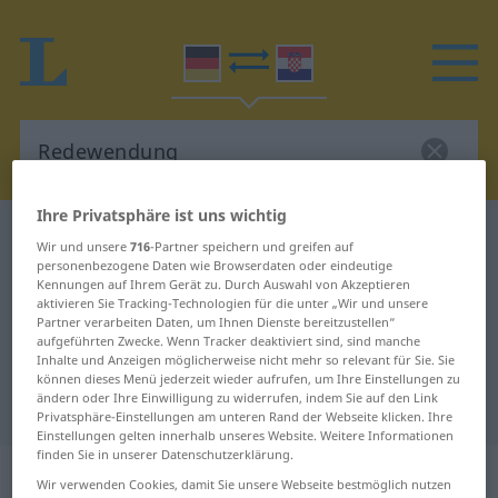
Ihre Privatsphäre ist uns wichtig
Deutsch-Kroatisch Wörterbuch
Redewendung
Wir und unsere
716
-Partner speichern und greifen auf
Deutsch-Kroatisch Übersetzung für
personenbezogene Daten wie Browserdaten oder eindeutige
Kennungen auf Ihrem Gerät zu. Durch Auswahl von Akzeptieren
"Redewendung"
aktivieren Sie Tracking-Technologien für die unter „Wir und unsere
Partner verarbeiten Daten, um Ihnen Dienste bereitzustellen“
aufgeführten Zwecke. Wenn Tracker deaktiviert sind, sind manche
Inhalte und Anzeigen möglicherweise nicht mehr so relevant für Sie. Sie
"Redewendung" Kroatisch
können dieses Menü jederzeit wieder aufrufen, um Ihre Einstellungen zu
ändern oder Ihre Einwilligung zu widerrufen, indem Sie auf den Link
Übersetzung
Privatsphäre-Einstellungen am unteren Rand der Webseite klicken. Ihre
Einstellungen gelten innerhalb unseres Website. Weitere Informationen
finden Sie in unserer Datenschutzerklärung.
„Redewendung“
: Femininum
Wir verwenden Cookies, damit Sie unsere Webseite bestmöglich nutzen