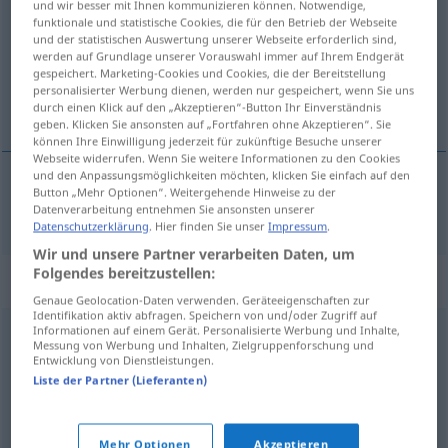
und wir besser mit Ihnen kommunizieren können. Notwendige,
funktionale und statistische Cookies, die für den Betrieb der Webseite
Übersicht aller Übersetzungen
und der statistischen Auswertung unserer Webseite erforderlich sind,
werden auf Grundlage unserer Vorauswahl immer auf Ihrem Endgerät
(Für mehr Details die Übersetzung anklicken/antippen)
gespeichert. Marketing-Cookies und Cookies, die der Bereitstellung
personalisierter Werbung dienen, werden nur gespeichert, wenn Sie uns
specijalitet
durch einen Klick auf den „Akzeptieren“-Button Ihr Einverständnis
geben. Klicken Sie ansonsten auf „Fortfahren ohne Akzeptieren“. Sie
können Ihre Einwilligung jederzeit für zukünftige Besuche unserer
Webseite widerrufen. Wenn Sie weitere Informationen zu den Cookies
und den Anpassungsmöglichkeiten möchten, klicken Sie einfach auf den
Button „Mehr Optionen“. Weitergehende Hinweise zu der
specijalitet
Spezialität
Datenverarbeitung entnehmen Sie ansonsten unserer
Datenschutzerklärung
. Hier finden Sie unser
Impressum
.
Wir und unsere Partner verarbeiten Daten, um
Folgendes bereitzustellen:
Synonyme für "Spezialität"
Genaue Geolocation-Daten verwenden. Geräteeigenschaften zur
Identifikation aktiv abfragen. Speichern von und/oder Zugriff auf
Informationen auf einem Gerät. Personalisierte Werbung und Inhalte,
Messung von Werbung und Inhalten, Zielgruppenforschung und
Leckerbissen
,
Delikatesse
,
Genuss
Entwicklung von Dienstleistungen.
Liste der Partner (Lieferanten)
Besonderheit
Mehr Optionen
Akzeptieren
© OpenThesaurus.de