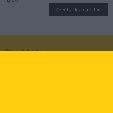
*Pflichtfeld
Feedback absenden
Besuchen Sie uns auf:
facebook
YouTube
Instagram
Langenscheidt
NUTZUNGSBEDINGUNGEN