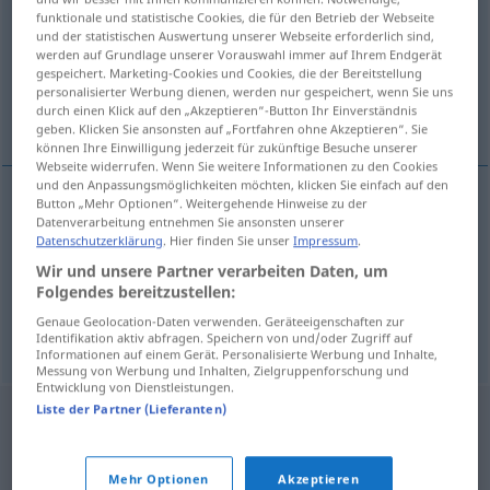
funktionale und statistische Cookies, die für den Betrieb der Webseite
und der statistischen Auswertung unserer Webseite erforderlich sind,
Übersicht aller Übersetzungen
werden auf Grundlage unserer Vorauswahl immer auf Ihrem Endgerät
(Für mehr Details die Übersetzung anklicken/antippen)
gespeichert. Marketing-Cookies und Cookies, die der Bereitstellung
personalisierter Werbung dienen, werden nur gespeichert, wenn Sie uns
durch einen Klick auf den „Akzeptieren“-Button Ihr Einverständnis
Spezialität, Besonderheit, Fachgebiet
geben. Klicken Sie ansonsten auf „Fortfahren ohne Akzeptieren“. Sie
können Ihre Einwilligung jederzeit für zukünftige Besuche unserer
Webseite widerrufen. Wenn Sie weitere Informationen zu den Cookies
und den Anpassungsmöglichkeiten möchten, klicken Sie einfach auf den
Button „Mehr Optionen“. Weitergehende Hinweise zu der
Datenverarbeitung entnehmen Sie ansonsten unserer
Spezialität
f
specijalitet
Datenschutzerklärung
. Hier finden Sie unser
Impressum
.
Wir und unsere Partner verarbeiten Daten, um
Besonderheit
f
specijalitet
Folgendes bereitzustellen:
Genaue Geolocation-Daten verwenden. Geräteeigenschaften zur
Fachgebiet
n
specijalitet
Identifikation aktiv abfragen. Speichern von und/oder Zugriff auf
Informationen auf einem Gerät. Personalisierte Werbung und Inhalte,
Messung von Werbung und Inhalten, Zielgruppenforschung und
Entwicklung von Dienstleistungen.
Liste der Partner (Lieferanten)
Mehr Optionen
Akzeptieren