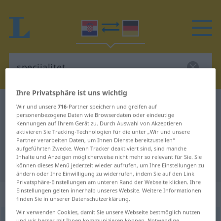
Ihre Privatsphäre ist uns wichtig
Kroatisch-Deutsch Wörterbuch
specijalitet
Wir und unsere
716
-Partner speichern und greifen auf
personenbezogene Daten wie Browserdaten oder eindeutige
Kroatisch-Deutsch Übersetzung für
Kennungen auf Ihrem Gerät zu. Durch Auswahl von Akzeptieren
aktivieren Sie Tracking-Technologien für die unter „Wir und unsere
"specijalitet"
Partner verarbeiten Daten, um Ihnen Dienste bereitzustellen“
aufgeführten Zwecke. Wenn Tracker deaktiviert sind, sind manche
Inhalte und Anzeigen möglicherweise nicht mehr so relevant für Sie. Sie
"specijalitet" Deutsch Übersetzung
können dieses Menü jederzeit wieder aufrufen, um Ihre Einstellungen zu
ändern oder Ihre Einwilligung zu widerrufen, indem Sie auf den Link
Privatsphäre-Einstellungen am unteren Rand der Webseite klicken. Ihre
Einstellungen gelten innerhalb unseres Website. Weitere Informationen
„specijalitet“
finden Sie in unserer Datenschutzerklärung.
Wir verwenden Cookies, damit Sie unsere Webseite bestmöglich nutzen
specijalitet
und wir besser mit Ihnen kommunizieren können. Notwendige,