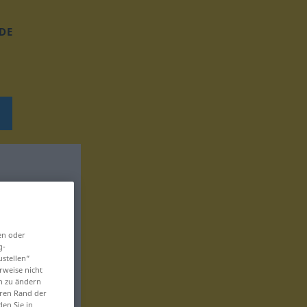
DE
en oder
g-
ustellen“
rweise nicht
en zu ändern
eren Rand der
den Sie in