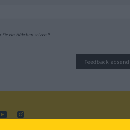
m Sie ein Häkchen setzen.*
Feedback absend
ook
YouTube
Instagram