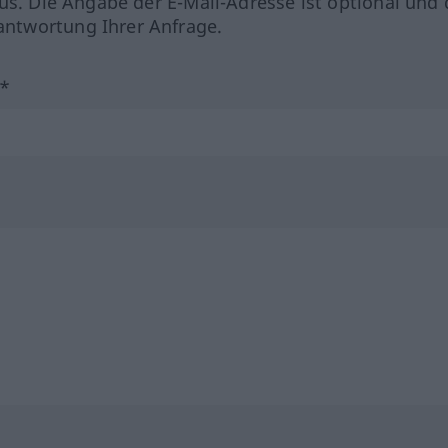
us. Die Angabe der E-Mail-Adresse ist optional und 
ntwortung Ihrer Anfrage.
?*