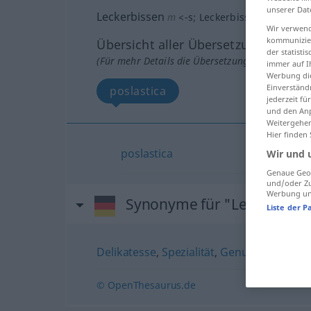
unserer Dat
Leckerbissen
m
<
-s
;
Leckerbissen
>
Wir verwend
kommunizier
Übersicht aller Übersetzungen
der statist
(Für mehr Details die Übersetzung anklicken/an
immer auf I
Werbung die
Einverständ
poslastica
jederzeit f
und den Anp
Weitergehen
Hier finden
poslastica
Wir und 
Genaue Geol
und/oder Zu
Werbung und
Synonyme für "Leckerbisse
Liste der P
Delikatesse
,
Spezialität
,
Genuss
© OpenThesaurus.de