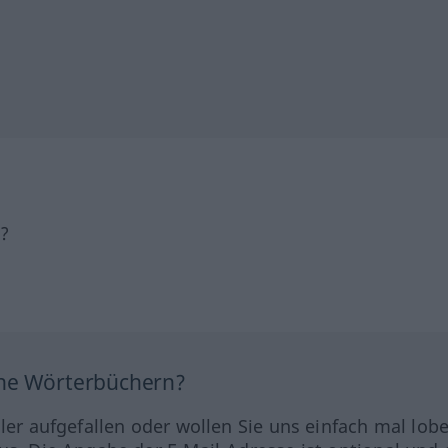
h?
ine Wörterbüchern?
hler aufgefallen oder wollen Sie uns einfach mal lob