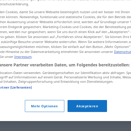
enschutzerklärung.
en Cookies, damit Sie unsere Webseite bestmöglich nutzen und wir besser mit Ihnen
en können. Notwendige, funktionale und statistische Cookies, die für den Betrieb d
ischen Auswertung unserer Webseite erforderlich sind, werden auf Grundlage unserer
tippen)
hrem Endgerät gespeichert. Marketing-Cookies und Cookies, die der Bereitstellung per
nen, werden nur gespeichert, wenn Sie uns durch einen Klick auf den „Akzeptieren“-
nis geben. Klicken Sie ansonsten auf „Fortfahren ohne Akzeptieren“. Sie können Ihre 
ür zukünftige Besuche unserer Webseite widerrufen. Wenn Sie weitere Informationen 
assungsmöglichkeiten möchten, klicken Sie einfach auf den Button „Mehr Optionen“
de Hinweise zu der Datenverarbeitung entnehmen Sie ansonsten unserer
Datenschut
 Sie unser
Impressum
.
Leckerbissen
unsere Partner verarbeiten Daten, um Folgendes bereitzustellen:
ocation-Daten verwenden. Geräteeigenschaften zur Identifikation aktiv abfragen. Sp
griff auf Informationen auf einem Gerät. Personalisierte Werbung und Inhalte, Mes
 Inhalten, Zielgruppenforschung und Entwicklung von Dienstleistungen.
n"
artner (Lieferanten)
Mehr Optionen
Akzeptieren