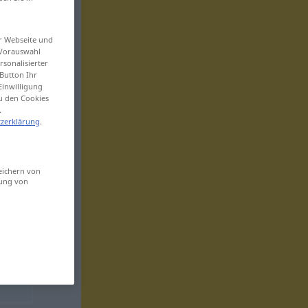
er Webseite und
 Vorauswahl
sonalisierter
Button Ihr
Einwilligung
zu den Cookies
.
zerklärung
.
eichern von
sung von