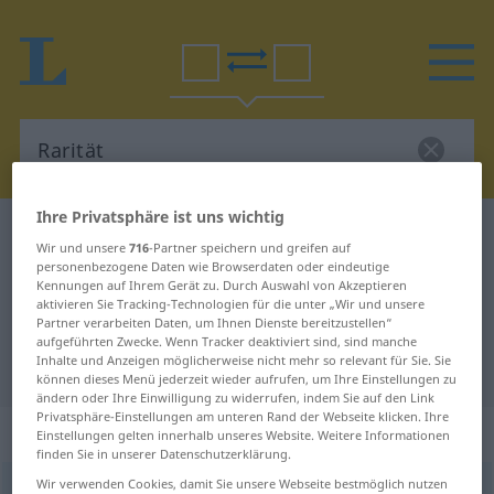
Ihre Privatsphäre ist uns wichtig
Deutsch-Kroatisch Wörterbuch
Rarität
Wir und unsere
716
-Partner speichern und greifen auf
Deutsch-Kroatisch Übersetzung für
personenbezogene Daten wie Browserdaten oder eindeutige
Kennungen auf Ihrem Gerät zu. Durch Auswahl von Akzeptieren
"Rarität"
aktivieren Sie Tracking-Technologien für die unter „Wir und unsere
Partner verarbeiten Daten, um Ihnen Dienste bereitzustellen“
aufgeführten Zwecke. Wenn Tracker deaktiviert sind, sind manche
Inhalte und Anzeigen möglicherweise nicht mehr so relevant für Sie. Sie
"Rarität" Kroatisch Übersetzung
können dieses Menü jederzeit wieder aufrufen, um Ihre Einstellungen zu
ändern oder Ihre Einwilligung zu widerrufen, indem Sie auf den Link
Privatsphäre-Einstellungen am unteren Rand der Webseite klicken. Ihre
„Rarität“
: Femininum
Einstellungen gelten innerhalb unseres Website. Weitere Informationen
finden Sie in unserer Datenschutzerklärung.
Wir verwenden Cookies, damit Sie unsere Webseite bestmöglich nutzen
Rarität
f
<
Rarität
;
-en
>