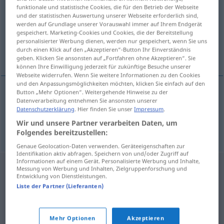
funktionale und statistische Cookies, die für den Betrieb der Webseite
und der statistischen Auswertung unserer Webseite erforderlich sind,
Übersicht aller Übersetzungen
werden auf Grundlage unserer Vorauswahl immer auf Ihrem Endgerät
(Für mehr Details die Übersetzung anklicken/antippen)
gespeichert. Marketing-Cookies und Cookies, die der Bereitstellung
personalisierter Werbung dienen, werden nur gespeichert, wenn Sie uns
durch einen Klick auf den „Akzeptieren“-Button Ihr Einverständnis
Seltenheit, Rarität
geben. Klicken Sie ansonsten auf „Fortfahren ohne Akzeptieren“. Sie
können Ihre Einwilligung jederzeit für zukünftige Besuche unserer
Webseite widerrufen. Wenn Sie weitere Informationen zu den Cookies
und den Anpassungsmöglichkeiten möchten, klicken Sie einfach auf den
Button „Mehr Optionen“. Weitergehende Hinweise zu der
Datenverarbeitung entnehmen Sie ansonsten unserer
Seltenheit
f
rijetkost
Datenschutzerklärung
. Hier finden Sie unser
Impressum
.
Wir und unsere Partner verarbeiten Daten, um
Rarität
f
rijetkost
Folgendes bereitzustellen:
Genaue Geolocation-Daten verwenden. Geräteeigenschaften zur
Identifikation aktiv abfragen. Speichern von und/oder Zugriff auf
Informationen auf einem Gerät. Personalisierte Werbung und Inhalte,
Messung von Werbung und Inhalten, Zielgruppenforschung und
Entwicklung von Dienstleistungen.
Liste der Partner (Lieferanten)
Mehr Optionen
Akzeptieren