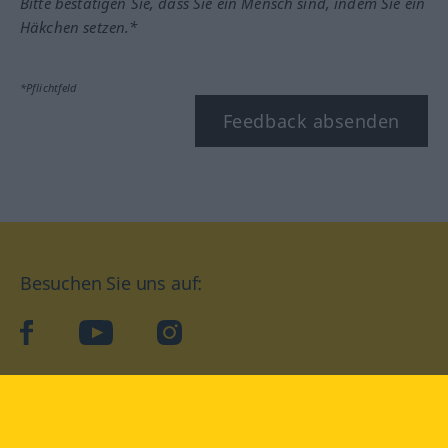
Bitte bestätigen Sie, dass Sie ein Mensch sind, indem Sie ein
Häkchen setzen.*
*Pflichtfeld
Feedback absenden
Besuchen Sie uns auf:
facebook
YouTube
Instagram
Langenscheidt