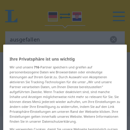
Ihre Privatsphäre ist uns wichtig
Deutsch-Kroatisch Wörterbuch
ausgefallen
Wir und unsere
716
-Partner speichern und greifen auf
Deutsch-Kroatisch Übersetzung für
personenbezogene Daten wie Browserdaten oder eindeutige
Kennungen auf Ihrem Gerät zu. Durch Auswahl von Akzeptieren
"ausgefallen"
aktivieren Sie Tracking-Technologien für die unter „Wir und unsere
Partner verarbeiten Daten, um Ihnen Dienste bereitzustellen“
aufgeführten Zwecke. Wenn Tracker deaktiviert sind, sind manche
"ausgefallen" Kroatisch
Inhalte und Anzeigen möglicherweise nicht mehr so relevant für Sie. Sie
können dieses Menü jederzeit wieder aufrufen, um Ihre Einstellungen zu
Übersetzung
ändern oder Ihre Einwilligung zu widerrufen, indem Sie auf den Link
Privatsphäre-Einstellungen am unteren Rand der Webseite klicken. Ihre
Einstellungen gelten innerhalb unseres Website. Weitere Informationen
finden Sie in unserer Datenschutzerklärung.
„ausgefallen“
: Adjektiv
Wir verwenden Cookies, damit Sie unsere Webseite bestmöglich nutzen