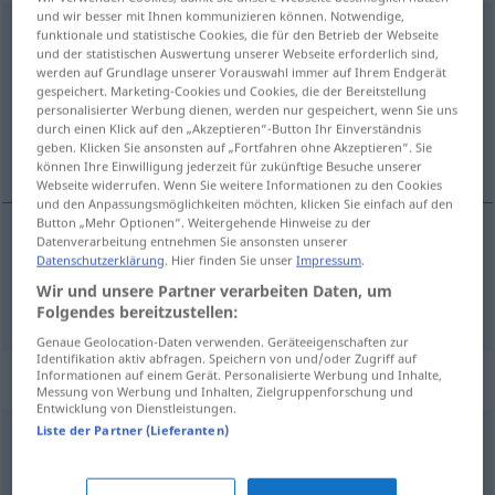
und wir besser mit Ihnen kommunizieren können. Notwendige,
ausgefallen
adj
funktionale und statistische Cookies, die für den Betrieb der Webseite
und der statistischen Auswertung unserer Webseite erforderlich sind,
werden auf Grundlage unserer Vorauswahl immer auf Ihrem Endgerät
Übersicht aller Übersetzungen
gespeichert. Marketing-Cookies und Cookies, die der Bereitstellung
(Für mehr Details die Übersetzung anklicken/antippen)
personalisierter Werbung dienen, werden nur gespeichert, wenn Sie uns
durch einen Klick auf den „Akzeptieren“-Button Ihr Einverständnis
geben. Klicken Sie ansonsten auf „Fortfahren ohne Akzeptieren“. Sie
neobičan
können Ihre Einwilligung jederzeit für zukünftige Besuche unserer
Webseite widerrufen. Wenn Sie weitere Informationen zu den Cookies
und den Anpassungsmöglichkeiten möchten, klicken Sie einfach auf den
Button „Mehr Optionen“. Weitergehende Hinweise zu der
Datenverarbeitung entnehmen Sie ansonsten unserer
Datenschutzerklärung
. Hier finden Sie unser
Impressum
.
neobičan
ausgefallen
Wir und unsere Partner verarbeiten Daten, um
Folgendes bereitzustellen:
Genaue Geolocation-Daten verwenden. Geräteeigenschaften zur
Identifikation aktiv abfragen. Speichern von und/oder Zugriff auf
Synonyme für "ausgefallen"
Informationen auf einem Gerät. Personalisierte Werbung und Inhalte,
Messung von Werbung und Inhalten, Zielgruppenforschung und
Entwicklung von Dienstleistungen.
Liste der Partner (Lieferanten)
exotisch
,
ungewöhnlich
,
(absolute) Rarität
,
(sehr)
speziell