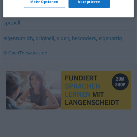
Mehr Optionen
Akzeptieren
ungewöhnlich
,
schräg (ugs.)
,
außergewöhnlich
,
kurios
,
speziell
eigentümlich
,
originell
,
eigen
,
besonders
,
eigenartig
© OpenThesaurus.de