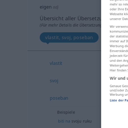
mehr so rel
eigen
adj
oder Ihre E
Webseite kli
Übersicht aller Übersetzungen
unserer Dat
(Für mehr Details die Übersetzung anklicken/an
Wir verwend
kommunizier
der statist
vlastit, svoj, poseban
immer auf I
Werbung die
Einverständ
jederzeit f
und den Anp
vlastit
Weitergehen
Hier finden
Wir und 
svoj
Genaue Geol
und/oder Zu
Werbung und
poseban
Liste der P
Beispiele
biti
na
svoju ruku