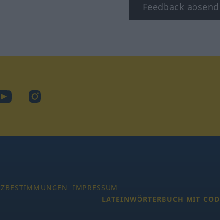
Feedback absend
ook
YouTube
Instagram
TZBESTIMMUNGEN
IMPRESSUM
LATEINWÖRTERBUCH MIT COD