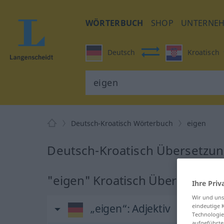
WÖRTERBUCH
SHOP
UNTERNE
Deutsch
Kroatisch
Deutsch-Kroatisch Wörterbuch
eigen
Deutsch-Kroatisch Übersetzun
"eigen" Kroatisch Übersetzung
Ihre Priv
Wir und un
„eigen“
: Adjektiv
eindeutige 
Technologie
aufgeführte