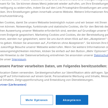
evant für Sie. Sie können dieses Menü jederzeit wieder aufrufen, um Ihre Einstellung
inwilligung zu widerrufen, indem Sie auf den Link Privatsphäre-Einstellungen am unt
cken. Ihre Einstellungen gelten innerhalb unseres Website. Weitere Informationen fin
enschutzerklärung.
tippen)
en Cookies, damit Sie unsere Webseite bestmöglich nutzen und wir besser mit Ihnen
en können. Notwendige, funktionale und statistische Cookies, die für den Betrieb d
ischen Auswertung unserer Webseite erforderlich sind, werden auf Grundlage unserer
hrem Endgerät gespeichert. Marketing-Cookies und Cookies, die der Bereitstellung per
nen, werden nur gespeichert, wenn Sie uns durch einen Klick auf den „Akzeptieren“-
nis geben. Klicken Sie ansonsten auf „Fortfahren ohne Akzeptieren“. Sie können Ihre 
ür zukünftige Besuche unserer Webseite widerrufen. Wenn Sie weitere Informationen 
assungsmöglichkeiten möchten, klicken Sie einfach auf den Button „Mehr Optionen“
eigen
de Hinweise zu der Datenverarbeitung entnehmen Sie ansonsten unserer
Datenschut
 Sie unser
Impressum
.
unsere Partner verarbeiten Daten, um Folgendes bereitzustellen:
eigen
reflexiv
ocation-Daten verwenden. Geräteeigenschaften zur Identifikation aktiv abfragen. Sp
griff auf Informationen auf einem Gerät. Personalisierte Werbung und Inhalte, Mes
 Inhalten, Zielgruppenforschung und Entwicklung von Dienstleistungen.
eigen
Eingang usw
artner (Lieferanten)
Mehr Optionen
Akzeptieren
eigen
sein
FIG