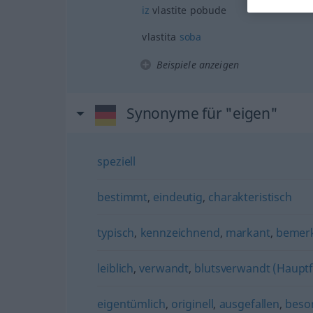
iz
vlastite pobude
vlastita
soba
Beispiele anzeigen
Synonyme für "eigen"
speziell
bestimmt
,
eindeutig
,
charakteristisch
typisch
,
kennzeichnend
,
markant
,
bemer
leiblich
,
verwandt
,
blutsverwandt (Haupt
eigentümlich
,
originell
,
ausgefallen
,
beso