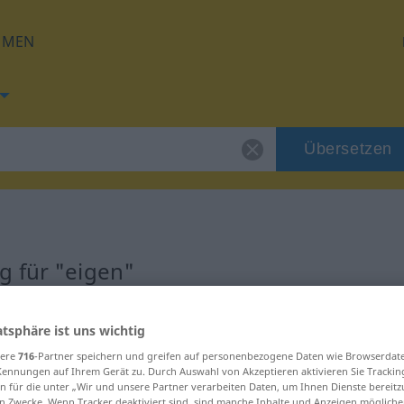
HMEN
Übersetzen
g für "eigen"
atsphäre ist uns wichtig
sere
716
-Partner speichern und greifen auf personenbezogene Daten wie Browserdat
Kennungen auf Ihrem Gerät zu. Durch Auswahl von Akzeptieren aktivieren Sie Trackin
n für die unter „Wir und unsere Partner verarbeiten Daten, um Ihnen Dienste bereitz
n Zwecke. Wenn Tracker deaktiviert sind, sind manche Inhalte und Anzeigen mögliche