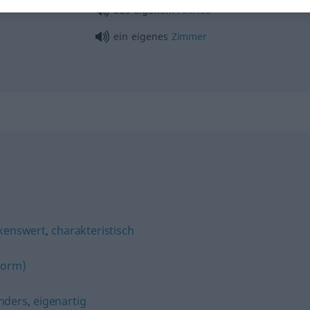
aus eigenem
Antrieb
ein eigenes
Zimmer
kenswert
,
charakteristisch
form)
nders
,
eigenartig