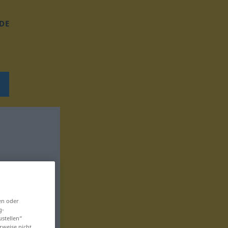
DE
en oder
g-
ustellen“
rweise nicht