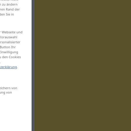
en zu ändern
eren Rand der
den Sie in
er Webseite und
 Vorauswahl
sonalisierter
Button Ihr
Einwilligung
zu den Cookies
.
zerklärung
.
eichern von
sung von