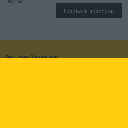
*Pflichtfeld
Feedback absenden
Besuchen Sie uns auf:
facebook
YouTube
Instagram
Langenscheidt
NUTZUNGSBEDINGUNGEN