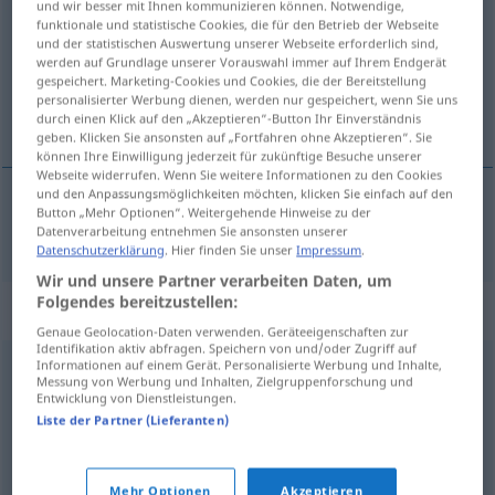
und wir besser mit Ihnen kommunizieren können. Notwendige,
funktionale und statistische Cookies, die für den Betrieb der Webseite
Übersicht aller Übersetzungen
und der statistischen Auswertung unserer Webseite erforderlich sind,
werden auf Grundlage unserer Vorauswahl immer auf Ihrem Endgerät
(Für mehr Details die Übersetzung anklicken/antippen)
gespeichert. Marketing-Cookies und Cookies, die der Bereitstellung
personalisierter Werbung dienen, werden nur gespeichert, wenn Sie uns
šapa
durch einen Klick auf den „Akzeptieren“-Button Ihr Einverständnis
geben. Klicken Sie ansonsten auf „Fortfahren ohne Akzeptieren“. Sie
können Ihre Einwilligung jederzeit für zukünftige Besuche unserer
Webseite widerrufen. Wenn Sie weitere Informationen zu den Cookies
und den Anpassungsmöglichkeiten möchten, klicken Sie einfach auf den
Button „Mehr Optionen“. Weitergehende Hinweise zu der
šapa
Pranke
Datenverarbeitung entnehmen Sie ansonsten unserer
Datenschutzerklärung
. Hier finden Sie unser
Impressum
.
Wir und unsere Partner verarbeiten Daten, um
Folgendes bereitzustellen:
Synonyme für "Pranke"
Genaue Geolocation-Daten verwenden. Geräteeigenschaften zur
Identifikation aktiv abfragen. Speichern von und/oder Zugriff auf
Informationen auf einem Gerät. Personalisierte Werbung und Inhalte,
Messung von Werbung und Inhalten, Zielgruppenforschung und
Kralle (ugs.)
,
Hand
,
Pfote (derb)
,
Flosse (ugs.)
Entwicklung von Dienstleistungen.
Liste der Partner (Lieferanten)
Klaue
,
Tatze
,
Pfote
Mehr Optionen
Akzeptieren
© OpenThesaurus.de