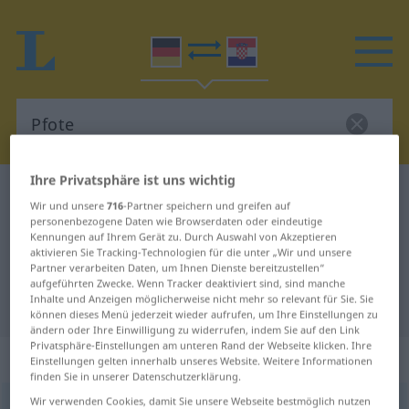
Ihre Privatsphäre ist uns wichtig
Deutsch-Kroatisch Wörterbuch
Pfote
Wir und unsere
716
-Partner speichern und greifen auf
Deutsch-Kroatisch Übersetzung für
personenbezogene Daten wie Browserdaten oder eindeutige
Kennungen auf Ihrem Gerät zu. Durch Auswahl von Akzeptieren
"Pfote"
aktivieren Sie Tracking-Technologien für die unter „Wir und unsere
Partner verarbeiten Daten, um Ihnen Dienste bereitzustellen“
aufgeführten Zwecke. Wenn Tracker deaktiviert sind, sind manche
Inhalte und Anzeigen möglicherweise nicht mehr so relevant für Sie. Sie
"Pfote" Kroatisch Übersetzung
können dieses Menü jederzeit wieder aufrufen, um Ihre Einstellungen zu
ändern oder Ihre Einwilligung zu widerrufen, indem Sie auf den Link
Privatsphäre-Einstellungen am unteren Rand der Webseite klicken. Ihre
„Pfote“
: Femininum
Einstellungen gelten innerhalb unseres Website. Weitere Informationen
finden Sie in unserer Datenschutzerklärung.
Wir verwenden Cookies, damit Sie unsere Webseite bestmöglich nutzen
Pfote
f
<
Pfote
;
-n
>