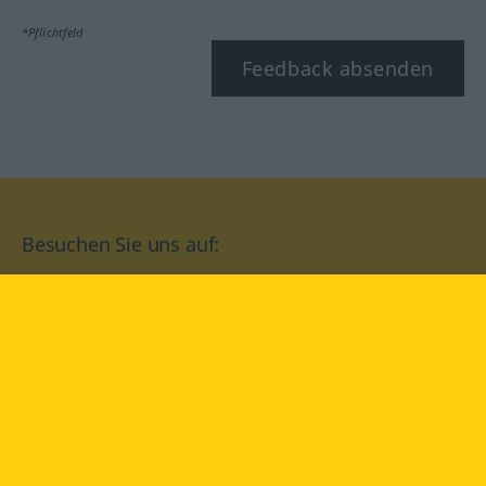
*Pflichtfeld
Feedback absenden
Besuchen Sie uns auf:
facebook
YouTube
Instagram
Langenscheidt