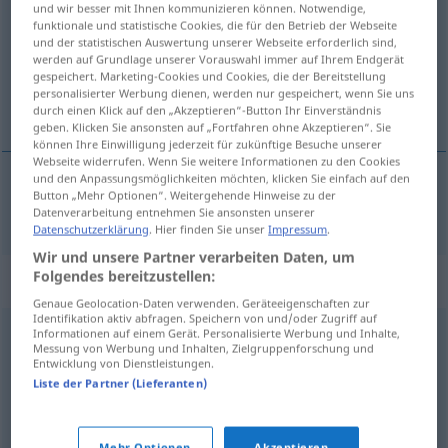
und wir besser mit Ihnen kommunizieren können. Notwendige,
funktionale und statistische Cookies, die für den Betrieb der Webseite
Übersicht aller Übersetzungen
und der statistischen Auswertung unserer Webseite erforderlich sind,
werden auf Grundlage unserer Vorauswahl immer auf Ihrem Endgerät
(Für mehr Details die Übersetzung anklicken/antippen)
gespeichert. Marketing-Cookies und Cookies, die der Bereitstellung
personalisierter Werbung dienen, werden nur gespeichert, wenn Sie uns
šapa
durch einen Klick auf den „Akzeptieren“-Button Ihr Einverständnis
geben. Klicken Sie ansonsten auf „Fortfahren ohne Akzeptieren“. Sie
können Ihre Einwilligung jederzeit für zukünftige Besuche unserer
Webseite widerrufen. Wenn Sie weitere Informationen zu den Cookies
und den Anpassungsmöglichkeiten möchten, klicken Sie einfach auf den
Button „Mehr Optionen“. Weitergehende Hinweise zu der
šapa
Pfote
Datenverarbeitung entnehmen Sie ansonsten unserer
Datenschutzerklärung
. Hier finden Sie unser
Impressum
.
Wir und unsere Partner verarbeiten Daten, um
Folgendes bereitzustellen:
Synonyme für "Pfote"
Genaue Geolocation-Daten verwenden. Geräteeigenschaften zur
Identifikation aktiv abfragen. Speichern von und/oder Zugriff auf
Informationen auf einem Gerät. Personalisierte Werbung und Inhalte,
Klaue (ugs.)
,
(schlecht leserliche) Handschrift
Messung von Werbung und Inhalten, Zielgruppenforschung und
Entwicklung von Dienstleistungen.
Liste der Partner (Lieferanten)
Kralle (ugs.)
,
Hand
,
Flosse (ugs.)
,
Pranke (derb)
Mehr Optionen
Akzeptieren