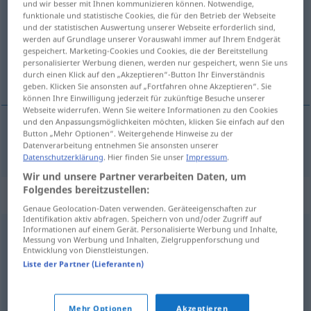
und wir besser mit Ihnen kommunizieren können. Notwendige,
funktionale und statistische Cookies, die für den Betrieb der Webseite
Übersicht aller Übersetzungen
und der statistischen Auswertung unserer Webseite erforderlich sind,
werden auf Grundlage unserer Vorauswahl immer auf Ihrem Endgerät
(Für mehr Details die Übersetzung anklicken/antippen)
gespeichert. Marketing-Cookies und Cookies, die der Bereitstellung
personalisierter Werbung dienen, werden nur gespeichert, wenn Sie uns
peraja
durch einen Klick auf den „Akzeptieren“-Button Ihr Einverständnis
geben. Klicken Sie ansonsten auf „Fortfahren ohne Akzeptieren“. Sie
können Ihre Einwilligung jederzeit für zukünftige Besuche unserer
Webseite widerrufen. Wenn Sie weitere Informationen zu den Cookies
und den Anpassungsmöglichkeiten möchten, klicken Sie einfach auf den
Button „Mehr Optionen“. Weitergehende Hinweise zu der
peraja
Flosse
Datenverarbeitung entnehmen Sie ansonsten unserer
Datenschutzerklärung
. Hier finden Sie unser
Impressum
.
Wir und unsere Partner verarbeiten Daten, um
Folgendes bereitzustellen:
Synonyme für "Flosse"
Genaue Geolocation-Daten verwenden. Geräteeigenschaften zur
Identifikation aktiv abfragen. Speichern von und/oder Zugriff auf
Informationen auf einem Gerät. Personalisierte Werbung und Inhalte,
Messung von Werbung und Inhalten, Zielgruppenforschung und
Schwimmflosse
Entwicklung von Dienstleistungen.
Liste der Partner (Lieferanten)
Kralle (ugs.)
,
Hand
,
Pfote (derb)
,
Pranke (derb)
Mehr Optionen
Akzeptieren
© OpenThesaurus.de