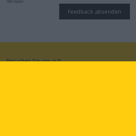
*Pflichtfeld
Feedback absenden
Besuchen Sie uns auf:
facebook
YouTube
Instagram
Langenscheidt
NUTZUNGSBEDINGUNGEN