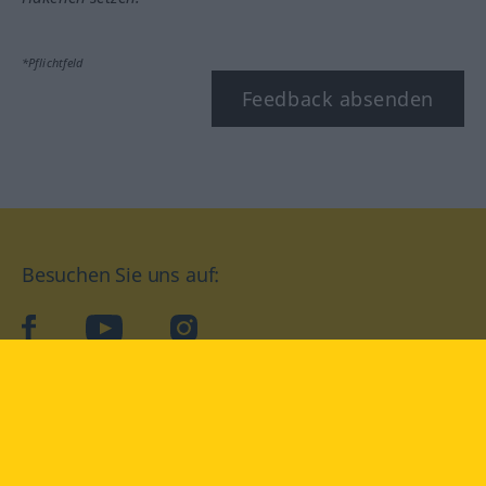
*Pflichtfeld
Feedback absenden
Besuchen Sie uns auf:
facebook
YouTube
Instagram
Langenscheidt