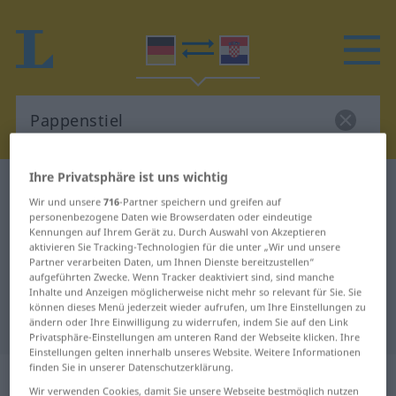
Ihre Privatsphäre ist uns wichtig
Deutsch-Kroatisch Wörterbuch
Pappenstiel
Wir und unsere
716
-Partner speichern und greifen auf
Deutsch-Kroatisch Übersetzung für
personenbezogene Daten wie Browserdaten oder eindeutige
Kennungen auf Ihrem Gerät zu. Durch Auswahl von Akzeptieren
"Pappenstiel"
aktivieren Sie Tracking-Technologien für die unter „Wir und unsere
Partner verarbeiten Daten, um Ihnen Dienste bereitzustellen“
aufgeführten Zwecke. Wenn Tracker deaktiviert sind, sind manche
"Pappenstiel" Kroatisch
Inhalte und Anzeigen möglicherweise nicht mehr so relevant für Sie. Sie
können dieses Menü jederzeit wieder aufrufen, um Ihre Einstellungen zu
Übersetzung
ändern oder Ihre Einwilligung zu widerrufen, indem Sie auf den Link
Privatsphäre-Einstellungen am unteren Rand der Webseite klicken. Ihre
Einstellungen gelten innerhalb unseres Website. Weitere Informationen
finden Sie in unserer Datenschutzerklärung.
„Pappenstiel“
: Maskulinum
Wir verwenden Cookies, damit Sie unsere Webseite bestmöglich nutzen