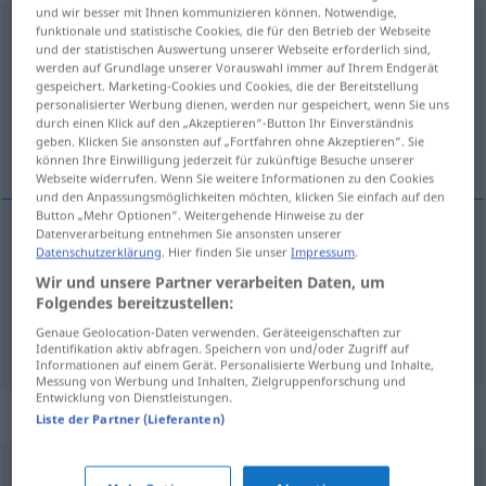
und wir besser mit Ihnen kommunizieren können. Notwendige,
Pappenstiel
funktionale und statistische Cookies, die für den Betrieb der Webseite
m
und der statistischen Auswertung unserer Webseite erforderlich sind,
werden auf Grundlage unserer Vorauswahl immer auf Ihrem Endgerät
Übersicht aller Übersetzungen
gespeichert. Marketing-Cookies und Cookies, die der Bereitstellung
(Für mehr Details die Übersetzung anklicken/antippen)
personalisierter Werbung dienen, werden nur gespeichert, wenn Sie uns
durch einen Klick auf den „Akzeptieren“-Button Ihr Einverständnis
geben. Klicken Sie ansonsten auf „Fortfahren ohne Akzeptieren“. Sie
to nije malenkost
können Ihre Einwilligung jederzeit für zukünftige Besuche unserer
Webseite widerrufen. Wenn Sie weitere Informationen zu den Cookies
und den Anpassungsmöglichkeiten möchten, klicken Sie einfach auf den
Button „Mehr Optionen“. Weitergehende Hinweise zu der
Datenverarbeitung entnehmen Sie ansonsten unserer
Beispiele
Datenschutzerklärung
. Hier finden Sie unser
Impressum
.
das ist
kein
Pappenstiel
UMG
Wir und unsere Partner verarbeiten Daten, um
Folgendes bereitzustellen:
to
nije
malenkost
Genaue Geolocation-Daten verwenden. Geräteeigenschaften zur
Identifikation aktiv abfragen. Speichern von und/oder Zugriff auf
Informationen auf einem Gerät. Personalisierte Werbung und Inhalte,
Messung von Werbung und Inhalten, Zielgruppenforschung und
Entwicklung von Dienstleistungen.
Synonyme für "Pappenstiel"
Liste der Partner (Lieferanten)