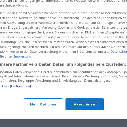
cken. Ihre Einstellungen gelten innerhalb unseres Website. Weitere Informationen fin
enschutzerklärung.
en Cookies, damit Sie unsere Webseite bestmöglich nutzen und wir besser mit Ihnen
en können. Notwendige, funktionale und statistische Cookies, die für den Betrieb d
ischen Auswertung unserer Webseite erforderlich sind, werden auf Grundlage unserer
tippen)
hrem Endgerät gespeichert. Marketing-Cookies und Cookies, die der Bereitstellung per
nen, werden nur gespeichert, wenn Sie uns durch einen Klick auf den „Akzeptieren“-
nis geben. Klicken Sie ansonsten auf „Fortfahren ohne Akzeptieren“. Sie können Ihre 
ür zukünftige Besuche unserer Webseite widerrufen. Wenn Sie weitere Informationen 
assungsmöglichkeiten möchten, klicken Sie einfach auf den Button „Mehr Optionen“
de Hinweise zu der Datenverarbeitung entnehmen Sie ansonsten unserer
Datenschut
 Sie unser
Impressum
.
unsere Partner verarbeiten Daten, um Folgendes bereitzustellen:
das ist ein Klacks
UMG
ocation-Daten verwenden. Geräteeigenschaften zur Identifikation aktiv abfragen. Sp
griff auf Informationen auf einem Gerät. Personalisierte Werbung und Inhalte, Mes
 Inhalten, Zielgruppenforschung und Entwicklung von Dienstleistungen.
artner (Lieferanten)
Mehr Optionen
Akzeptieren
nderspiel
,
Pappenstiel (ugs.)
,
Kleinigkeit (ugs.)
,
Leichtigkeit
,