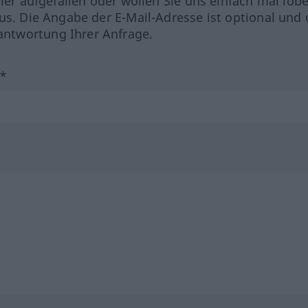
hler aufgefallen oder wollen Sie uns einfach mal lob
us. Die Angabe der E-Mail-Adresse ist optional und 
ntwortung Ihrer Anfrage.
?*