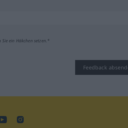
m Sie ein Häkchen setzen.*
Feedback absend
ook
YouTube
Instagram