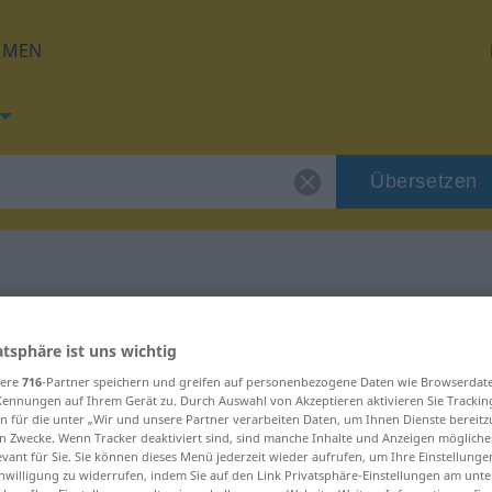
HMEN
Übersetzen
 für "Klacks"
atsphäre ist uns wichtig
sere
716
-Partner speichern und greifen auf personenbezogene Daten wie Browserdat
g
Kennungen auf Ihrem Gerät zu. Durch Auswahl von Akzeptieren aktivieren Sie Trackin
n für die unter „Wir und unsere Partner verarbeiten Daten, um Ihnen Dienste bereitz
n Zwecke. Wenn Tracker deaktiviert sind, sind manche Inhalte und Anzeigen mögliche
evant für Sie. Sie können dieses Menü jederzeit wieder aufrufen, um Ihre Einstellung
inwilligung zu widerrufen, indem Sie auf den Link Privatsphäre-Einstellungen am unt