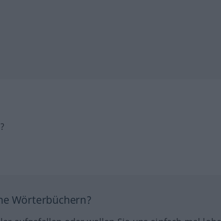
h?
ine Wörterbüchern?