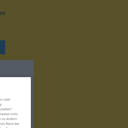
DE
en oder
g-
ustellen“
rweise nicht
en zu ändern
eren Rand der