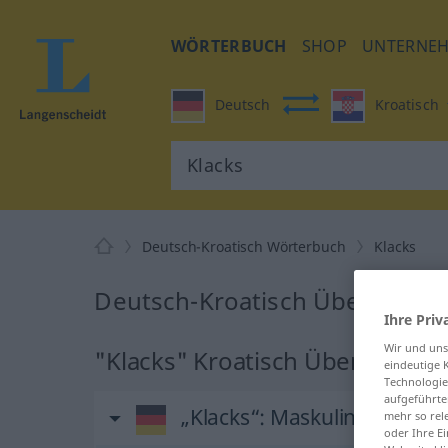
WÖRTERBUCH
SHOP
UNTERNE
Deutsch
Kroatisch
Deutsch-Kroatisch Wörterbuch
Klacks
Deutsch-Kroatisch Übersetzung
Ihre Priv
Wir und un
"Klacks" Kroatisch Übersetzun
eindeutige 
Technologie
aufgeführte
„Klacks“
: Maskulinum
mehr so rel
oder Ihre E