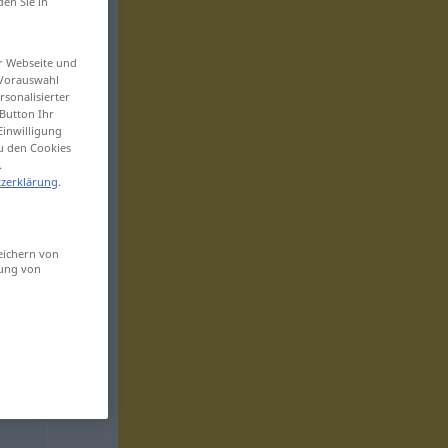
den Sie in
er Webseite und
 Vorauswahl
sonalisierter
Button Ihr
Einwilligung
zu den Cookies
.
zerklärung
.
eichern von
sung von