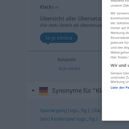
Webseite kli
unserer Dat
Klacks
m
Wir verwend
Übersicht aller Übersetzungen
kommunizier
der statist
(Für mehr Details die Übersetzung anklicken/an
immer auf I
Werbung die
to je sitnica
Einverständ
jederzeit f
und den Anp
Weitergehen
Hier finden
Beispiele
Wir und 
to
je
sitnica
Genaue Geol
und/oder Zu
Werbung und
Liste der P
Synonyme für "Klacks"
Spaziergang (ugs., fig.)
,
(das) (reinste) Ki
(ein) Kinderspiel (ugs., fig.)