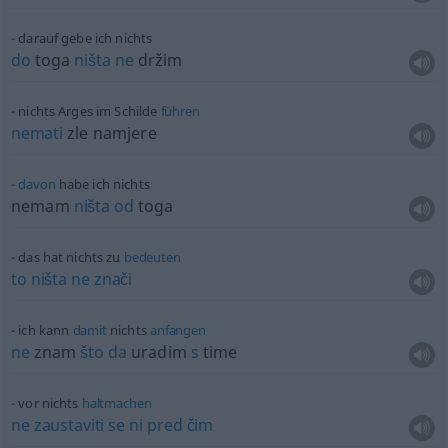
darauf gebe ich nichts
do
toga
ništa
ne
držim
nichts Arges im Schilde
führen
nemati
zle namjere
davon
habe ich nichts
nemam
ništa
od
toga
das hat nichts zu
bedeuten
to
ništa
ne
znači
ich kann
damit
nichts
anfangen
ne
znam
što
da
uradim
s
time
vor nichts
haltmachen
ne
zaustaviti
se
ni
pred
čim