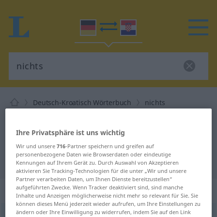
Deutsch-Kroatisch Wörterbuch
nichts
Deutsch-Kroatisch Übersetzung für
"nichts"
Ihre Privatsphäre ist uns wichtig
Wir und unsere
716
-Partner speichern und greifen auf
personenbezogene Daten wie Browserdaten oder eindeutige
"nichts" Kroatisch Übersetzung
Kennungen auf Ihrem Gerät zu. Durch Auswahl von Akzeptieren
aktivieren Sie Tracking-Technologien für die unter „Wir und unsere
Partner verarbeiten Daten, um Ihnen Dienste bereitzustellen“
aufgeführten Zwecke. Wenn Tracker deaktiviert sind, sind manche
„nichts“
: Indefinitpronomen
Inhalte und Anzeigen möglicherweise nicht mehr so relevant für Sie. Sie
können dieses Menü jederzeit wieder aufrufen, um Ihre Einstellungen zu
ändern oder Ihre Einwilligung zu widerrufen, indem Sie auf den Link
nichts
indef pr