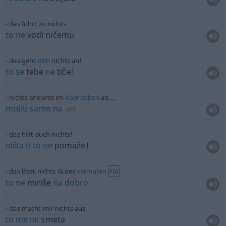
das führt zu nichts
to
ne
vodi ničemu
das geht
dich
nichts an!
to
se
tebe
ne
tiče!
nichts anderes im
Kopf
haben
als …
misliti
samo
na
AKK
das hilft auch nichts!
ništa
ti
to
ne
pomaže!
das lässt nichts Gutes
vermuten
FIG
to
ne
miriše
na
dobro
das macht mir nichts aus
to
me
ne
smeta