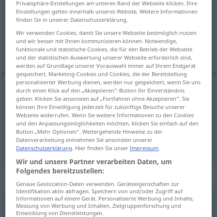
Privatsphäre-Einstellungen am unteren Rand der Webseite klicken. Ihre
Einstellungen gelten innerhalb unseres Website. Weitere Informationen
Übersicht aller Übersetzungen
finden Sie in unserer Datenschutzerklärung.
(Für mehr Details die Übersetzung anklicken/antippen)
Wir verwenden Cookies, damit Sie unsere Webseite bestmöglich nutzen
und wir besser mit Ihnen kommunizieren können. Notwendige,
funktionale und statistische Cookies, die für den Betrieb der Webseite
ništa
und der statistischen Auswertung unserer Webseite erforderlich sind,
werden auf Grundlage unserer Vorauswahl immer auf Ihrem Endgerät
gespeichert. Marketing-Cookies und Cookies, die der Bereitstellung
personalisierter Werbung dienen, werden nur gespeichert, wenn Sie uns
durch einen Klick auf den „Akzeptieren“-Button Ihr Einverständnis
geben. Klicken Sie ansonsten auf „Fortfahren ohne Akzeptieren“. Sie
ništa
nichts
können Ihre Einwilligung jederzeit für zukünftige Besuche unserer
Webseite widerrufen. Wenn Sie weitere Informationen zu den Cookies
nichtssagend
nichts sagend → siehe „
“
und den Anpassungsmöglichkeiten möchten, klicken Sie einfach auf den
Button „Mehr Optionen“. Weitergehende Hinweise zu der
Datenverarbeitung entnehmen Sie ansonsten unserer
Datenschutzerklärung
. Hier finden Sie unser
Impressum
.
Wir und unsere Partner verarbeiten Daten, um
Folgendes bereitzustellen:
Beispielsätze für "nichts"
Genaue Geolocation-Daten verwenden. Geräteeigenschaften zur
Identifikation aktiv abfragen. Speichern von und/oder Zugriff auf
Informationen auf einem Gerät. Personalisierte Werbung und Inhalte,
Messung von Werbung und Inhalten, Zielgruppenforschung und
das konnte mir nichts
anhaben
Entwicklung von Dienstleistungen.