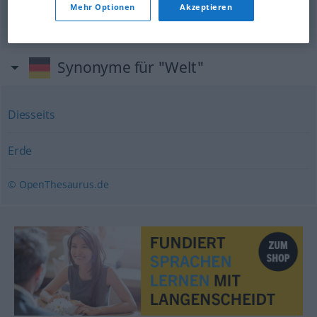
ein
Mann
von Welt
Mehr Optionen
Akzeptieren
svjetski
čovjek
Synonyme für "Welt"
Diesseits
Erde
© OpenThesaurus.de