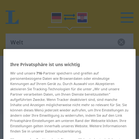
Ihre Privatsphäre ist uns wichtig
Deutsch-Kroatisch Wörterbuch
Welt
Wir und unsere
716
-Partner speichern und greifen auf
Deutsch-Kroatisch Übersetzung für
personenbezogene Daten wie Browserdaten oder eindeutige
Kennungen auf Ihrem Gerät zu. Durch Auswahl von Akzeptieren
"Welt"
aktivieren Sie Tracking-Technologien für die unter „Wir und unsere
Partner verarbeiten Daten, um Ihnen Dienste bereitzustellen“
aufgeführten Zwecke. Wenn Tracker deaktiviert sind, sind manche
"Welt" Kroatisch Übersetzung
Inhalte und Anzeigen möglicherweise nicht mehr so relevant für Sie. Sie
können dieses Menü jederzeit wieder aufrufen, um Ihre Einstellungen zu
ändern oder Ihre Einwilligung zu widerrufen, indem Sie auf den Link
„Welt“
: Femininum
Privatsphäre-Einstellungen am unteren Rand der Webseite klicken. Ihre
Einstellungen gelten innerhalb unseres Website. Weitere Informationen
finden Sie in unserer Datenschutzerklärung.
Welt
f
<
Welt
;
-en
>