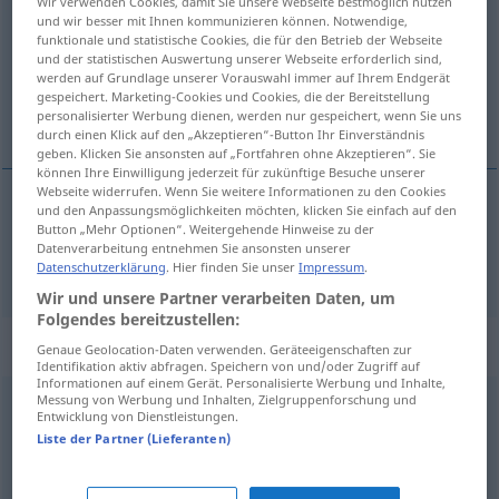
Wir verwenden Cookies, damit Sie unsere Webseite bestmöglich nutzen
und wir besser mit Ihnen kommunizieren können. Notwendige,
Übersicht aller Übersetzungen
funktionale und statistische Cookies, die für den Betrieb der Webseite
und der statistischen Auswertung unserer Webseite erforderlich sind,
(Für mehr Details die Übersetzung anklicken/antippen)
werden auf Grundlage unserer Vorauswahl immer auf Ihrem Endgerät
gespeichert. Marketing-Cookies und Cookies, die der Bereitstellung
svijet
personalisierter Werbung dienen, werden nur gespeichert, wenn Sie uns
durch einen Klick auf den „Akzeptieren“-Button Ihr Einverständnis
geben. Klicken Sie ansonsten auf „Fortfahren ohne Akzeptieren“. Sie
können Ihre Einwilligung jederzeit für zukünftige Besuche unserer
Webseite widerrufen. Wenn Sie weitere Informationen zu den Cookies
und den Anpassungsmöglichkeiten möchten, klicken Sie einfach auf den
svijet
Welt
Button „Mehr Optionen“. Weitergehende Hinweise zu der
Datenverarbeitung entnehmen Sie ansonsten unserer
Datenschutzerklärung
. Hier finden Sie unser
Impressum
.
Wir und unsere Partner verarbeiten Daten, um
Folgendes bereitzustellen:
Beispielsätze für "Welt"
Genaue Geolocation-Daten verwenden. Geräteeigenschaften zur
Identifikation aktiv abfragen. Speichern von und/oder Zugriff auf
Informationen auf einem Gerät. Personalisierte Werbung und Inhalte,
Messung von Werbung und Inhalten, Zielgruppenforschung und
Entwicklung von Dienstleistungen.
sich vor aller Welt
blamieren
Liste der Partner (Lieferanten)
izići
na
magareći
vašar