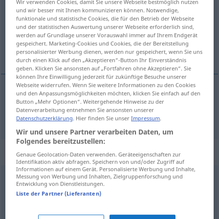
Wir verwenden Cookies, damit Sie unsere Webseite bestmöglich nutzen
und wir besser mit Ihnen kommunizieren können. Notwendige,
Übersicht aller Übersetzungen
funktionale und statistische Cookies, die für den Betrieb der Webseite
und der statistischen Auswertung unserer Webseite erforderlich sind,
(Für mehr Details die Übersetzung anklicken/antippen)
werden auf Grundlage unserer Vorauswahl immer auf Ihrem Endgerät
gespeichert. Marketing-Cookies und Cookies, die der Bereitstellung
đubre, gnoj
personalisierter Werbung dienen, werden nur gespeichert, wenn Sie uns
durch einen Klick auf den „Akzeptieren“-Button Ihr Einverständnis
geben. Klicken Sie ansonsten auf „Fortfahren ohne Akzeptieren“. Sie
können Ihre Einwilligung jederzeit für zukünftige Besuche unserer
Webseite widerrufen. Wenn Sie weitere Informationen zu den Cookies
und den Anpassungsmöglichkeiten möchten, klicken Sie einfach auf den
đubre
,
gnoj
Mist
Button „Mehr Optionen“. Weitergehende Hinweise zu der
Datenverarbeitung entnehmen Sie ansonsten unserer
Datenschutzerklärung
. Hier finden Sie unser
Impressum
.
Wir und unsere Partner verarbeiten Daten, um
Folgendes bereitzustellen:
Synonyme für "Mist"
Genaue Geolocation-Daten verwenden. Geräteeigenschaften zur
Identifikation aktiv abfragen. Speichern von und/oder Zugriff auf
Informationen auf einem Gerät. Personalisierte Werbung und Inhalte,
Messung von Werbung und Inhalten, Zielgruppenforschung und
Müll (derb)
,
Kram
,
Krempel (ugs., Hauptform)
,
Entwicklung von Dienstleistungen.
Liste der Partner (Lieferanten)
(wertloses) Zeug (Hauptform)
,
Plunder (ugs.)
,
Gerümpel
,
Gelumpe (ugs.)
,
Schrott (ugs.)
,
Trödel (ugs.)
,
Klüngel
,