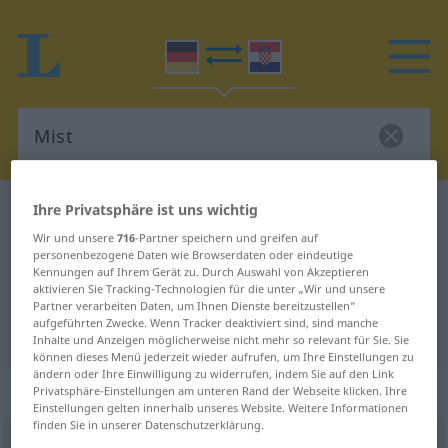
Ihre Privatsphäre ist uns wichtig
Deutsch-Kroatisch Wörterbuch
Mist
Deutsch-Kroatisch Übersetzung für
Wir und unsere
716
-Partner speichern und greifen auf
personenbezogene Daten wie Browserdaten oder eindeutige
"Mist"
Kennungen auf Ihrem Gerät zu. Durch Auswahl von Akzeptieren
aktivieren Sie Tracking-Technologien für die unter „Wir und unsere
Partner verarbeiten Daten, um Ihnen Dienste bereitzustellen“
aufgeführten Zwecke. Wenn Tracker deaktiviert sind, sind manche
"Mist" Kroatisch Übersetzung
Inhalte und Anzeigen möglicherweise nicht mehr so relevant für Sie. Sie
können dieses Menü jederzeit wieder aufrufen, um Ihre Einstellungen zu
ändern oder Ihre Einwilligung zu widerrufen, indem Sie auf den Link
„Mist“
: Maskulinum
Privatsphäre-Einstellungen am unteren Rand der Webseite klicken. Ihre
Einstellungen gelten innerhalb unseres Website. Weitere Informationen
finden Sie in unserer Datenschutzerklärung.
Mist
m
<
-(e)s
>