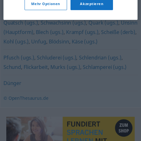
Mehr Optionen
Akzeptieren
Schnickschnack (ugs.)
Quatsch (ugs.)
,
Schwachsinn (ugs.)
,
Quark (ugs.)
,
Unsinn
(Hauptform)
,
Blech (ugs.)
,
Krampf (ugs.)
,
Scheiße (derb)
,
Kohl (ugs.)
,
Unfug
,
Blödsinn
,
Käse (ugs.)
Pfusch (ugs.)
,
Schluderei (ugs.)
,
Schlendrian (ugs.)
,
Schund
,
Flickarbeit
,
Murks (ugs.)
,
Schlamperei (ugs.)
Dünger
© OpenThesaurus.de