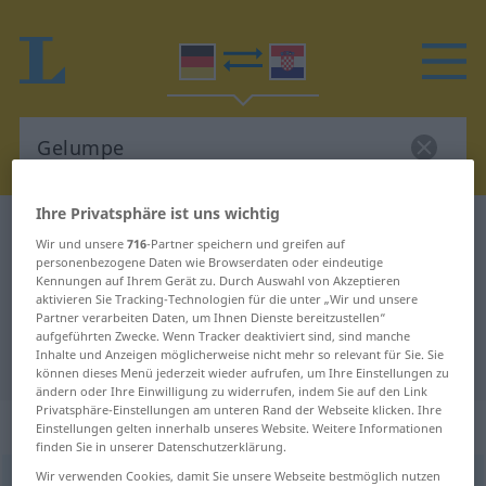
Ihre Privatsphäre ist uns wichtig
Deutsch-Kroatisch Wörterbuch
Gelumpe
Wir und unsere
716
-Partner speichern und greifen auf
Deutsch-Kroatisch Übersetzung für
personenbezogene Daten wie Browserdaten oder eindeutige
Kennungen auf Ihrem Gerät zu. Durch Auswahl von Akzeptieren
"Gelumpe"
aktivieren Sie Tracking-Technologien für die unter „Wir und unsere
Partner verarbeiten Daten, um Ihnen Dienste bereitzustellen“
aufgeführten Zwecke. Wenn Tracker deaktiviert sind, sind manche
Inhalte und Anzeigen möglicherweise nicht mehr so relevant für Sie. Sie
"Gelumpe" Kroatisch Übersetzung
können dieses Menü jederzeit wieder aufrufen, um Ihre Einstellungen zu
ändern oder Ihre Einwilligung zu widerrufen, indem Sie auf den Link
Privatsphäre-Einstellungen am unteren Rand der Webseite klicken. Ihre
„Gelumpe“
: Neutrum
Einstellungen gelten innerhalb unseres Website. Weitere Informationen
finden Sie in unserer Datenschutzerklärung.
Wir verwenden Cookies, damit Sie unsere Webseite bestmöglich nutzen
Gelumpe
n
<
-s
>