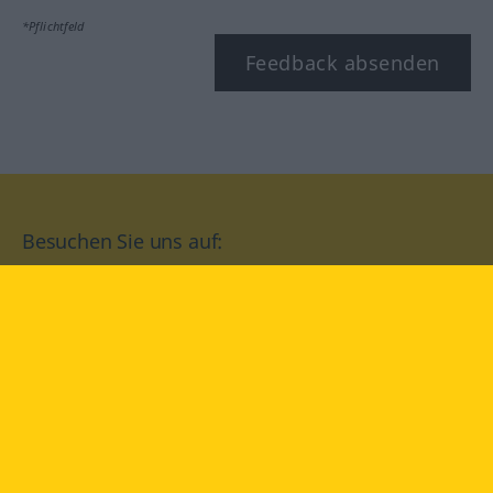
*Pflichtfeld
Feedback absenden
Besuchen Sie uns auf:
facebook
YouTube
Instagram
Langenscheidt
NUTZUNGSBEDINGUNGEN