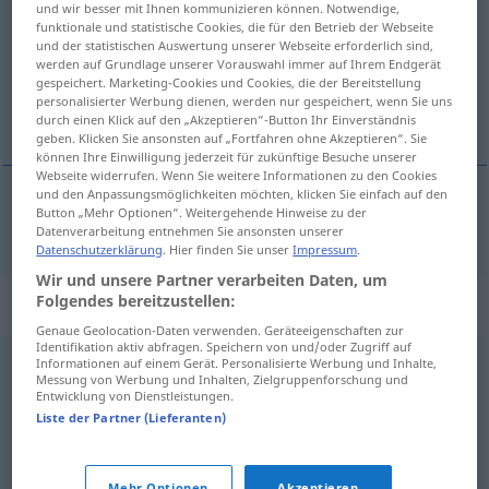
und wir besser mit Ihnen kommunizieren können. Notwendige,
funktionale und statistische Cookies, die für den Betrieb der Webseite
Übersicht aller Übersetzungen
und der statistischen Auswertung unserer Webseite erforderlich sind,
werden auf Grundlage unserer Vorauswahl immer auf Ihrem Endgerät
(Für mehr Details die Übersetzung anklicken/antippen)
gespeichert. Marketing-Cookies und Cookies, die der Bereitstellung
personalisierter Werbung dienen, werden nur gespeichert, wenn Sie uns
ropotarija
durch einen Klick auf den „Akzeptieren“-Button Ihr Einverständnis
geben. Klicken Sie ansonsten auf „Fortfahren ohne Akzeptieren“. Sie
können Ihre Einwilligung jederzeit für zukünftige Besuche unserer
Webseite widerrufen. Wenn Sie weitere Informationen zu den Cookies
und den Anpassungsmöglichkeiten möchten, klicken Sie einfach auf den
Button „Mehr Optionen“. Weitergehende Hinweise zu der
ropotarija
Gelumpe
Datenverarbeitung entnehmen Sie ansonsten unserer
Datenschutzerklärung
. Hier finden Sie unser
Impressum
.
Wir und unsere Partner verarbeiten Daten, um
Folgendes bereitzustellen:
Synonyme für "Gelumpe"
Genaue Geolocation-Daten verwenden. Geräteeigenschaften zur
Identifikation aktiv abfragen. Speichern von und/oder Zugriff auf
Informationen auf einem Gerät. Personalisierte Werbung und Inhalte,
Müll (derb)
,
Kram
,
Krempel (ugs., Hauptform)
,
Messung von Werbung und Inhalten, Zielgruppenforschung und
Entwicklung von Dienstleistungen.
(wertloses) Zeug (Hauptform)
,
Plunder (ugs.)
,
Gerümpel
,
Liste der Partner (Lieferanten)
Schrott (ugs.)
,
Mist (ugs.)
,
Trödel (ugs.)
,
Klüngel
,
Schnickschnack (ugs.)
Mehr Optionen
Akzeptieren