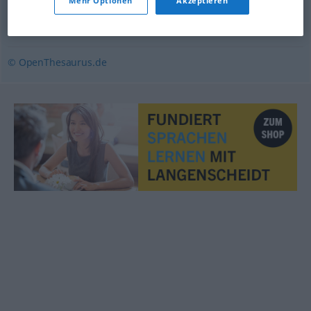
Mehr Optionen
Akzeptieren
Gelumpe (ugs.)
,
Schrott (ugs.)
,
Mist (ugs.)
,
Trödel (ugs.)
,
Schnickschnack (ugs.)
© OpenThesaurus.de