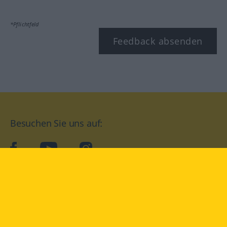
*Pflichtfeld
Feedback absenden
Besuchen Sie uns auf:
facebook
YouTube
Instagram
Langenscheidt