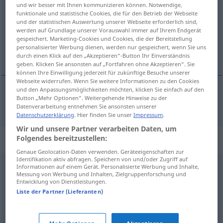
und wir besser mit Ihnen kommunizieren können. Notwendige,
funktionale und statistische Cookies, die für den Betrieb der Webseite
Übersicht aller Übersetzungen
und der statistischen Auswertung unserer Webseite erforderlich sind,
(Für mehr Details die Übersetzung anklicken/antippen)
werden auf Grundlage unserer Vorauswahl immer auf Ihrem Endgerät
gespeichert. Marketing-Cookies und Cookies, die der Bereitstellung
personalisierter Werbung dienen, werden nur gespeichert, wenn Sie uns
klika, koterija
durch einen Klick auf den „Akzeptieren“-Button Ihr Einverständnis
geben. Klicken Sie ansonsten auf „Fortfahren ohne Akzeptieren“. Sie
können Ihre Einwilligung jederzeit für zukünftige Besuche unserer
Webseite widerrufen. Wenn Sie weitere Informationen zu den Cookies
und den Anpassungsmöglichkeiten möchten, klicken Sie einfach auf den
Button „Mehr Optionen“. Weitergehende Hinweise zu der
klika
,
koterija
Klüngel
Datenverarbeitung entnehmen Sie ansonsten unserer
Datenschutzerklärung
. Hier finden Sie unser
Impressum
.
Wir und unsere Partner verarbeiten Daten, um
Folgendes bereitzustellen:
Synonyme für "Klüngel"
Genaue Geolocation-Daten verwenden. Geräteeigenschaften zur
Identifikation aktiv abfragen. Speichern von und/oder Zugriff auf
Informationen auf einem Gerät. Personalisierte Werbung und Inhalte,
Vetternwirtschaft
,
Filz
Messung von Werbung und Inhalten, Zielgruppenforschung und
Entwicklung von Dienstleistungen.
Liste der Partner (Lieferanten)
Müll (derb)
,
Kram
,
Krempel (ugs., Hauptform)
,
(wertloses) Zeug (Hauptform)
,
Plunder (ugs.)
,
Gerümpel
,