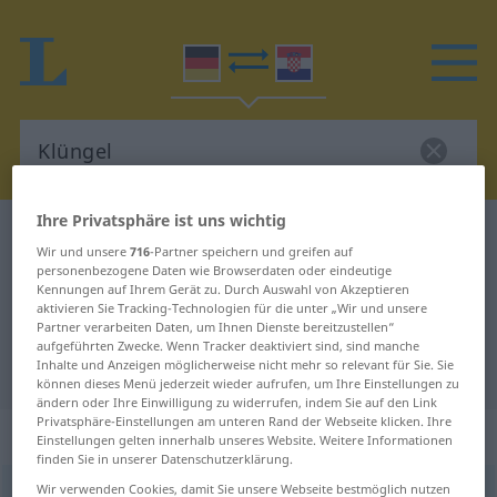
Ihre Privatsphäre ist uns wichtig
Deutsch-Kroatisch Wörterbuch
Klüngel
Wir und unsere
716
-Partner speichern und greifen auf
Deutsch-Kroatisch Übersetzung für
personenbezogene Daten wie Browserdaten oder eindeutige
Kennungen auf Ihrem Gerät zu. Durch Auswahl von Akzeptieren
"Klüngel"
aktivieren Sie Tracking-Technologien für die unter „Wir und unsere
Partner verarbeiten Daten, um Ihnen Dienste bereitzustellen“
aufgeführten Zwecke. Wenn Tracker deaktiviert sind, sind manche
Inhalte und Anzeigen möglicherweise nicht mehr so relevant für Sie. Sie
"Klüngel" Kroatisch Übersetzung
können dieses Menü jederzeit wieder aufrufen, um Ihre Einstellungen zu
ändern oder Ihre Einwilligung zu widerrufen, indem Sie auf den Link
Privatsphäre-Einstellungen am unteren Rand der Webseite klicken. Ihre
„Klüngel“
: Maskulinum
Einstellungen gelten innerhalb unseres Website. Weitere Informationen
finden Sie in unserer Datenschutzerklärung.
Wir verwenden Cookies, damit Sie unsere Webseite bestmöglich nutzen
Klüngel
m
<
-s
;
Klüngel
>