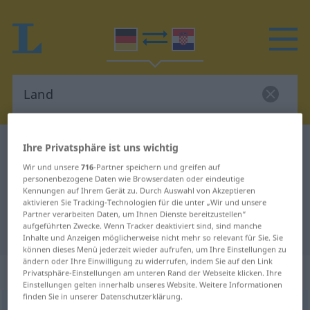
Deutsch-Kroatisch Wörterbuch
Land
Ihre Privatsphäre ist uns wichtig
Deutsch-Kroatisch Übersetzung für
Wir und unsere
716
-Partner speichern und greifen auf
personenbezogene Daten wie Browserdaten oder eindeutige
"Land"
Kennungen auf Ihrem Gerät zu. Durch Auswahl von Akzeptieren
aktivieren Sie Tracking-Technologien für die unter „Wir und unsere
Partner verarbeiten Daten, um Ihnen Dienste bereitzustellen“
aufgeführten Zwecke. Wenn Tracker deaktiviert sind, sind manche
"Land" Kroatisch Übersetzung
Inhalte und Anzeigen möglicherweise nicht mehr so relevant für Sie. Sie
können dieses Menü jederzeit wieder aufrufen, um Ihre Einstellungen zu
ändern oder Ihre Einwilligung zu widerrufen, indem Sie auf den Link
„Land“
: Neutrum
Privatsphäre-Einstellungen am unteren Rand der Webseite klicken. Ihre
Einstellungen gelten innerhalb unseres Website. Weitere Informationen
finden Sie in unserer Datenschutzerklärung.
Land
n
<
-es
;
Länder
>