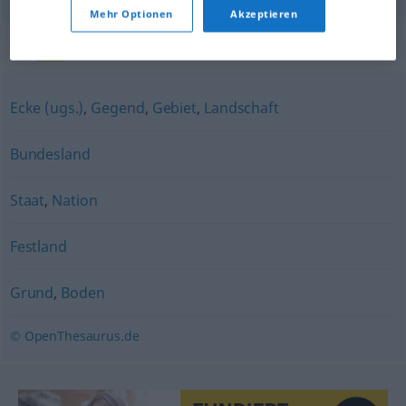
Mehr Optionen
Akzeptieren
Synonyme für "Land"
Ecke (ugs.)
,
Gegend
,
Gebiet
,
Landschaft
Bundesland
Staat
,
Nation
Festland
Grund
,
Boden
© OpenThesaurus.de