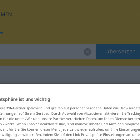
HMEN
Übersetzen
g für "Kot"
atsphäre ist uns wichtig
sere
716
-Partner speichern und greifen auf personenbezogene Daten wie Browserdat
Kennungen auf Ihrem Gerät zu. Durch Auswahl von Akzeptieren aktivieren Sie Trackin
n für die unter „Wir und unsere Partner verarbeiten Daten, um Ihnen Dienste bereitz
n Zwecke. Wenn Tracker deaktiviert sind, sind manche Inhalte und Anzeigen mögliche
evant für Sie. Sie können dieses Menü jederzeit wieder aufrufen, um Ihre Einstellung
inwilligung zu widerrufen, indem Sie auf den Link Privatsphäre-Einstellungen am unt
cken. Ihre Einstellungen gelten innerhalb unseres Website. Weitere Informationen fin