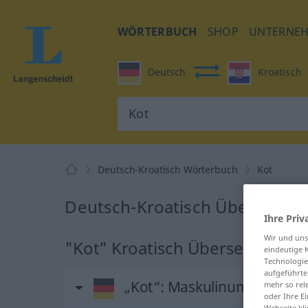
WÖRTERBUCH
SHOP
UNTERNE
Deutsch
Kroatisch
Deutsch-Kroatisch Wörterbuch
Kot
Deutsch-Kroatisch Übersetzun
Ihre Priv
Wir und un
"Kot" Kroatisch Übersetzung
eindeutige 
Technologie
aufgeführte
„Kot“
: Maskulinum
mehr so rel
oder Ihre E
Webseite kli