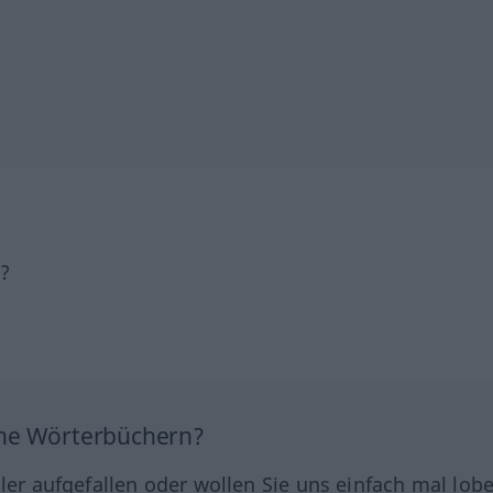
h?
ine Wörterbüchern?
hler aufgefallen oder wollen Sie uns einfach mal lob