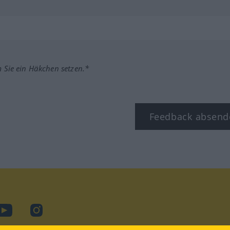
m Sie ein Häkchen setzen.*
Feedback absend
ook
YouTube
Instagram