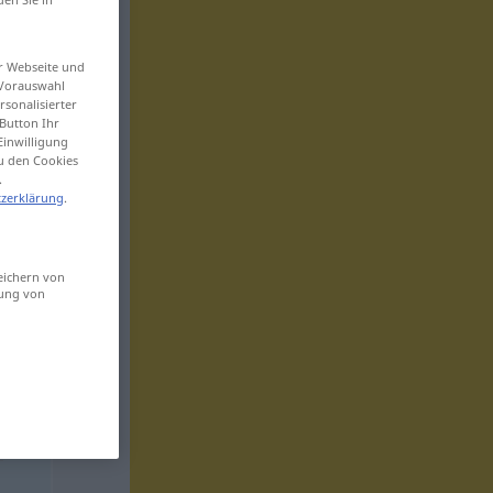
er Webseite und
 Vorauswahl
sonalisierter
Button Ihr
Einwilligung
zu den Cookies
.
zerklärung
.
eichern von
sung von