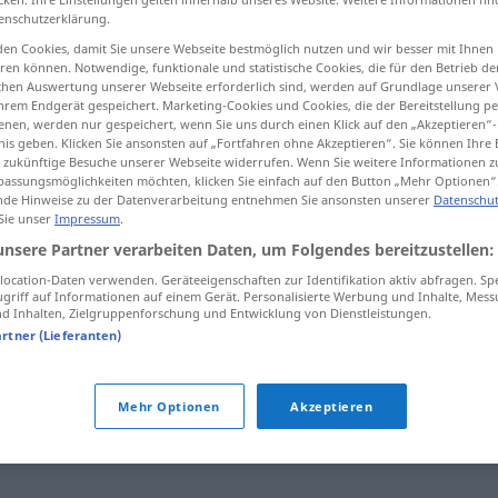
enschutzerklärung.
en Cookies, damit Sie unsere Webseite bestmöglich nutzen und wir besser mit Ihnen
en können. Notwendige, funktionale und statistische Cookies, die für den Betrieb d
ischen Auswertung unserer Webseite erforderlich sind, werden auf Grundlage unserer
tippen)
hrem Endgerät gespeichert. Marketing-Cookies und Cookies, die der Bereitstellung per
nen, werden nur gespeichert, wenn Sie uns durch einen Klick auf den „Akzeptieren“-
nis geben. Klicken Sie ansonsten auf „Fortfahren ohne Akzeptieren“. Sie können Ihre 
ür zukünftige Besuche unserer Webseite widerrufen. Wenn Sie weitere Informationen 
assungsmöglichkeiten möchten, klicken Sie einfach auf den Button „Mehr Optionen“
de Hinweise zu der Datenverarbeitung entnehmen Sie ansonsten unserer
Datenschut
 Sie unser
Impressum
.
Kot
unsere Partner verarbeiten Daten, um Folgendes bereitzustellen:
ocation-Daten verwenden. Geräteeigenschaften zur Identifikation aktiv abfragen. Sp
griff auf Informationen auf einem Gerät. Personalisierte Werbung und Inhalte, Mes
 Inhalten, Zielgruppenforschung und Entwicklung von Dienstleistungen.
artner (Lieferanten)
acke (derb)
,
Stuhl
,
Fäkalien (Plural)
,
Ausscheidung
,
Wurst
Mehr Optionen
Akzeptieren