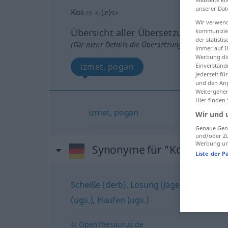
unserer Dat
Kot
m
<
-(e)s
>
Wir verwend
Übersicht aller Übersetzungen
kommunizier
der statist
(Für mehr Details die Übersetzung anklicken/an
immer auf I
Werbung die
izmet, pogan
Einverständ
jederzeit f
und den Anp
Weitergehen
Hier finden
izmet
,
pogan
Wir und 
Genaue Geol
und/oder Zu
Werbung und
Synonyme für "Kot"
Liste der P
Scheiße (derb)
,
Losung (Jägersprache)
,
K
(ugs.)
,
Haufen (ugs.)
© OpenThesaurus.de