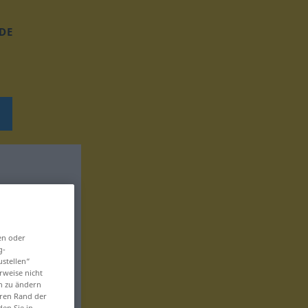
DE
en oder
g-
ustellen“
rweise nicht
en zu ändern
eren Rand der
den Sie in