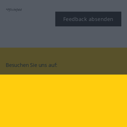
*Pflichtfeld
Feedback absenden
Besuchen Sie uns auf:
facebook
YouTube
Instagram
Langenscheidt