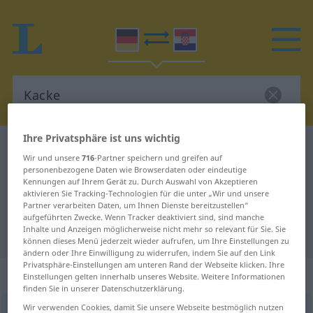
Ihre Privatsphäre ist uns wichtig
Deutsch-Kroatisch Wörterbuch
Kacke
Wir und unsere
716
-Partner speichern und greifen auf
Deutsch-Kroatisch Übersetzung für
personenbezogene Daten wie Browserdaten oder eindeutige
Kennungen auf Ihrem Gerät zu. Durch Auswahl von Akzeptieren
"Kacke"
aktivieren Sie Tracking-Technologien für die unter „Wir und unsere
Partner verarbeiten Daten, um Ihnen Dienste bereitzustellen“
aufgeführten Zwecke. Wenn Tracker deaktiviert sind, sind manche
Inhalte und Anzeigen möglicherweise nicht mehr so relevant für Sie. Sie
"Kacke" Kroatisch Übersetzung
können dieses Menü jederzeit wieder aufrufen, um Ihre Einstellungen zu
ändern oder Ihre Einwilligung zu widerrufen, indem Sie auf den Link
Privatsphäre-Einstellungen am unteren Rand der Webseite klicken. Ihre
„Kacke“
: Femininum
Einstellungen gelten innerhalb unseres Website. Weitere Informationen
finden Sie in unserer Datenschutzerklärung.
Wir verwenden Cookies, damit Sie unsere Webseite bestmöglich nutzen
Kacke
f
<
Kacke
>
UMG