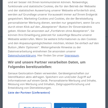
und wir besser mit Ihnen kommunizieren können. Notwendige,
funktionale und statistische Cookies, die für den Betrieb der Webseite
Übersicht aller Übersetzungen
und der statistischen Auswertung unserer Webseite erforderlich sind,
werden auf Grundlage unserer Vorauswahl immer auf Ihrem Endgerät
(Für mehr Details die Übersetzung anklicken/antippen)
gespeichert. Marketing-Cookies und Cookies, die der Bereitstellung
personalisierter Werbung dienen, werden nur gespeichert, wenn Sie uns
izmet
durch einen Klick auf den „Akzeptieren“-Button Ihr Einverständnis
geben. Klicken Sie ansonsten auf „Fortfahren ohne Akzeptieren“. Sie
können Ihre Einwilligung jederzeit für zukünftige Besuche unserer
Webseite widerrufen. Wenn Sie weitere Informationen zu den Cookies
und den Anpassungsmöglichkeiten möchten, klicken Sie einfach auf den
Button „Mehr Optionen“. Weitergehende Hinweise zu der
izmet
Kacke
Datenverarbeitung entnehmen Sie ansonsten unserer
Datenschutzerklärung
. Hier finden Sie unser
Impressum
.
Wir und unsere Partner verarbeiten Daten, um
Folgendes bereitzustellen:
Synonyme für "Kacke"
Genaue Geolocation-Daten verwenden. Geräteeigenschaften zur
Identifikation aktiv abfragen. Speichern von und/oder Zugriff auf
Informationen auf einem Gerät. Personalisierte Werbung und Inhalte,
ätzend (ugs.)
,
lahm (ugs.)
Messung von Werbung und Inhalten, Zielgruppenforschung und
Entwicklung von Dienstleistungen.
Liste der Partner (Lieferanten)
Scheiße (derb)
,
Losung (Jägersprache)
,
Kot
,
Stuhl
,
Fäkalien (Plural)
,
Ausscheidung
,
Wurst (ugs.)
,
Haufen
Mehr Optionen
Akzeptieren