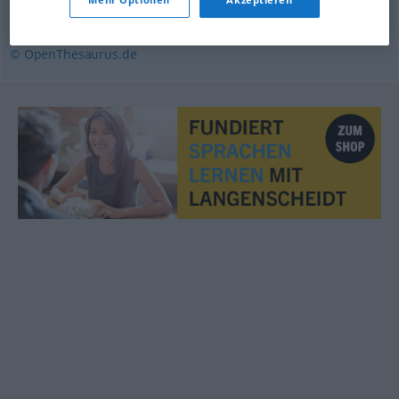
(ugs.)
© OpenThesaurus.de