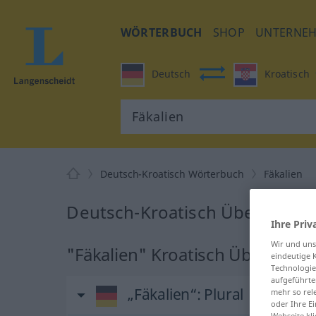
WÖRTERBUCH
SHOP
UNTERNE
Deutsch
Kroatisch
Deutsch-Kroatisch Wörterbuch
Fäkalien
Deutsch-Kroatisch Übersetzung
Ihre Priv
Wir und un
"Fäkalien" Kroatisch Übersetzu
eindeutige 
Technologie
aufgeführte
„Fäkalien“
: Plural
mehr so rel
oder Ihre E
Webseite kli