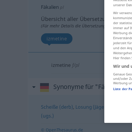
unserer Dat
Fäkalien
pl
Wir verwend
Übersicht aller Übersetzungen
kommunizier
der statist
(Für mehr Details die Übersetzung anklicken/an
immer auf I
Werbung die
izmetine
Einverständ
jederzeit f
und den Anp
Weitergehen
Hier finden
izmetine
f/pl
Wir und 
Genaue Geol
und/oder Zu
Werbung und
Synonyme für "Fäkalien"
Liste der P
Scheiße (derb)
,
Losung (Jägersprache)
,
K
(ugs.)
© OpenThesaurus.de