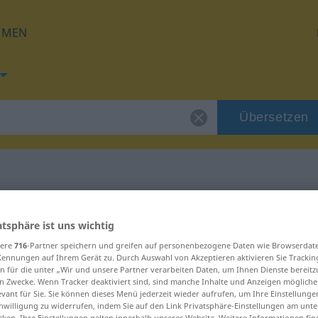
HMEN
Übersetzen
 für "Fäkalien"
atsphäre ist uns wichtig
sere
716
-Partner speichern und greifen auf personenbezogene Daten wie Browserdat
ng
Kennungen auf Ihrem Gerät zu. Durch Auswahl von Akzeptieren aktivieren Sie Trackin
n für die unter „Wir und unsere Partner verarbeiten Daten, um Ihnen Dienste bereitz
n Zwecke. Wenn Tracker deaktiviert sind, sind manche Inhalte und Anzeigen mögliche
evant für Sie. Sie können dieses Menü jederzeit wieder aufrufen, um Ihre Einstellung
inwilligung zu widerrufen, indem Sie auf den Link Privatsphäre-Einstellungen am unt
cken. Ihre Einstellungen gelten innerhalb unseres Website. Weitere Informationen fin