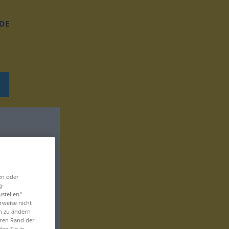
DE
en oder
g-
ustellen“
rweise nicht
en zu ändern
eren Rand der
den Sie in