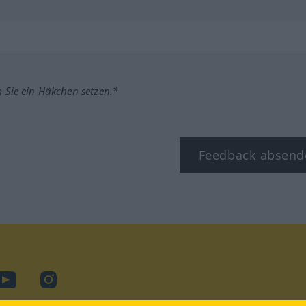
m Sie ein Häkchen setzen.*
Feedback absend
ook
YouTube
Instagram