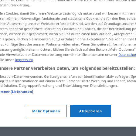
enschutzerklärung.
en Cookies, damit Sie unsere Webseite bestmöglich nutzen und wir besser mit Ihnen
en können. Notwendige, funktionale und statistische Cookies, die für den Betrieb d
ischen Auswertung unserer Webseite erforderlich sind, werden auf Grundlage unserer
tippen)
hrem Endgerät gespeichert. Marketing-Cookies und Cookies, die der Bereitstellung per
nen, werden nur gespeichert, wenn Sie uns durch einen Klick auf den „Akzeptieren“-
nis geben. Klicken Sie ansonsten auf „Fortfahren ohne Akzeptieren“. Sie können Ihre 
ür zukünftige Besuche unserer Webseite widerrufen. Wenn Sie weitere Informationen 
assungsmöglichkeiten möchten, klicken Sie einfach auf den Button „Mehr Optionen“
de Hinweise zu der Datenverarbeitung entnehmen Sie ansonsten unserer
Datenschut
 Sie unser
Impressum
.
Fäkalien
unsere Partner verarbeiten Daten, um Folgendes bereitzustellen:
ocation-Daten verwenden. Geräteeigenschaften zur Identifikation aktiv abfragen. Sp
griff auf Informationen auf einem Gerät. Personalisierte Werbung und Inhalte, Mes
 Inhalten, Zielgruppenforschung und Entwicklung von Dienstleistungen.
artner (Lieferanten)
acke (derb)
,
Kot
,
Stuhl
,
Ausscheidung
,
Wurst (ugs.)
,
Haufen
Mehr Optionen
Akzeptieren