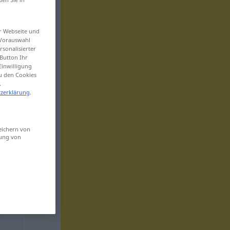
er Webseite und
 Vorauswahl
sonalisierter
Button Ihr
Einwilligung
zu den Cookies
.
zerklärung
.
eichern von
sung von