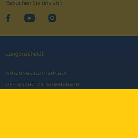
Besuchen Sie uns auf:
facebook
YouTube
Instagram
Langenscheidt
NUTZUNGSBEDINGUNGEN
DATENSCHUTZBESTIMMUNGEN
IMPRESSUM
PRIVATSPHÄRE-EINSTELLUNGEN
LATEINWÖRTERBUCH MIT CODE
Copyright © 2026 PONS Langenscheidt GmbH, Alle Rechte