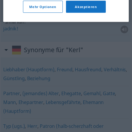
alberner Kerl
UMG
komedijaš
Mehr Optionen
Akzeptieren
armer Kerl!
jadnik!
Synonyme für "Kerl"
Liebhaber (Hauptform)
,
Freund
,
Hausfreund
,
Verhältnis
,
Günstling
,
Beziehung
Partner
,
(jemandes) Alter
,
Ehegatte
,
Gemahl
,
Gatte
,
Mann
,
Ehepartner
,
Lebensgefährte
,
Ehemann
(Hauptform)
Typ (ugs.)
,
Herr
,
Patron (halb-scherzhaft oder