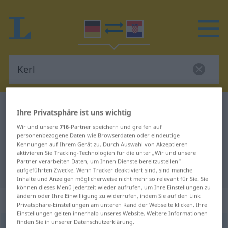
Deutsch-Kroatisch Wörterbuch
Kerl
Ihre Privatsphäre ist uns wichtig
Deutsch-Kroatisch Übersetzung für
Wir und unsere
716
-Partner speichern und greifen auf
personenbezogene Daten wie Browserdaten oder eindeutige
"Kerl"
Kennungen auf Ihrem Gerät zu. Durch Auswahl von Akzeptieren
aktivieren Sie Tracking-Technologien für die unter „Wir und unsere
Partner verarbeiten Daten, um Ihnen Dienste bereitzustellen“
"Kerl" Kroatisch Übersetzung
aufgeführten Zwecke. Wenn Tracker deaktiviert sind, sind manche
Inhalte und Anzeigen möglicherweise nicht mehr so relevant für Sie. Sie
können dieses Menü jederzeit wieder aufrufen, um Ihre Einstellungen zu
ändern oder Ihre Einwilligung zu widerrufen, indem Sie auf den Link
„Kerl“
: Maskulinum
Privatsphäre-Einstellungen am unteren Rand der Webseite klicken. Ihre
Einstellungen gelten innerhalb unseres Website. Weitere Informationen
finden Sie in unserer Datenschutzerklärung.
Kerl
m
<
-(e)s
;
-e
>