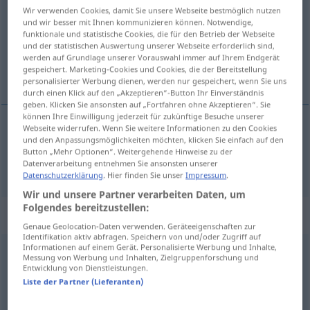
Wir verwenden Cookies, damit Sie unsere Webseite bestmöglich nutzen
und wir besser mit Ihnen kommunizieren können. Notwendige,
Übersicht aller Übersetzungen
funktionale und statistische Cookies, die für den Betrieb der Webseite
(Für mehr Details die Übersetzung anklicken/antippen)
und der statistischen Auswertung unserer Webseite erforderlich sind,
werden auf Grundlage unserer Vorauswahl immer auf Ihrem Endgerät
gespeichert. Marketing-Cookies und Cookies, die der Bereitstellung
momak
personalisierter Werbung dienen, werden nur gespeichert, wenn Sie uns
durch einen Klick auf den „Akzeptieren“-Button Ihr Einverständnis
geben. Klicken Sie ansonsten auf „Fortfahren ohne Akzeptieren“. Sie
können Ihre Einwilligung jederzeit für zukünftige Besuche unserer
Webseite widerrufen. Wenn Sie weitere Informationen zu den Cookies
und den Anpassungsmöglichkeiten möchten, klicken Sie einfach auf den
momak
Kerl
Button „Mehr Optionen“. Weitergehende Hinweise zu der
Datenverarbeitung entnehmen Sie ansonsten unserer
Datenschutzerklärung
. Hier finden Sie unser
Impressum
.
Wir und unsere Partner verarbeiten Daten, um
Folgendes bereitzustellen:
Beispielsätze für "Kerl"
Genaue Geolocation-Daten verwenden. Geräteeigenschaften zur
Identifikation aktiv abfragen. Speichern von und/oder Zugriff auf
Informationen auf einem Gerät. Personalisierte Werbung und Inhalte,
Messung von Werbung und Inhalten, Zielgruppenforschung und
komischer Kerl
Entwicklung von Dienstleistungen.
čudnovat
tip
Liste der Partner (Lieferanten)