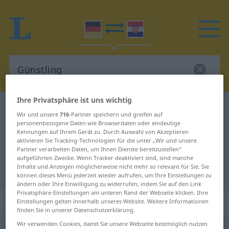
Ihre Privatsphäre ist uns wichtig
Deutsch-Kroatisch Wörterbuch
Günstling
Wir und unsere
716
-Partner speichern und greifen auf
Deutsch-Kroatisch Übersetzung für
personenbezogene Daten wie Browserdaten oder eindeutige
Kennungen auf Ihrem Gerät zu. Durch Auswahl von Akzeptieren
"Günstling"
aktivieren Sie Tracking-Technologien für die unter „Wir und unsere
Partner verarbeiten Daten, um Ihnen Dienste bereitzustellen“
aufgeführten Zwecke. Wenn Tracker deaktiviert sind, sind manche
Inhalte und Anzeigen möglicherweise nicht mehr so relevant für Sie. Sie
"Günstling" Kroatisch Übersetzung
können dieses Menü jederzeit wieder aufrufen, um Ihre Einstellungen zu
ändern oder Ihre Einwilligung zu widerrufen, indem Sie auf den Link
Privatsphäre-Einstellungen am unteren Rand der Webseite klicken. Ihre
„Günstling“
: Maskulinum
Einstellungen gelten innerhalb unseres Website. Weitere Informationen
finden Sie in unserer Datenschutzerklärung.
Wir verwenden Cookies, damit Sie unsere Webseite bestmöglich nutzen
Günstling
m
<
-s
;
-e
>