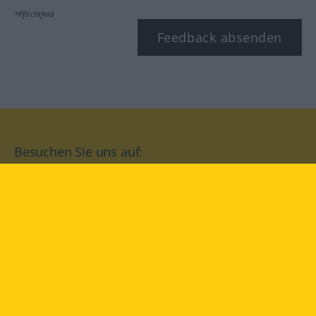
*Pflichtfeld
Feedback absenden
Besuchen Sie uns auf:
facebook
YouTube
Instagram
Langenscheidt
NUTZUNGSBEDINGUNGEN