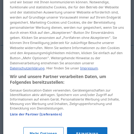
und wir besser mit Ihnen kommunizieren können. Notwendige,
funktionale und statistische Cookies, die für den Betrieb der Webseite
Übersicht aller Übersetzungen
und der statistischen Auswertung unserer Webseite erforderlich sind,
werden auf Grundlage unserer Vorauswahl immer auf Ihrem Endgerät
(Für mehr Details die Übersetzung anklicken/antippen)
gespeichert. Marketing-Cookies und Cookies, die der Bereitstellung
personalisierter Werbung dienen, werden nur gespeichert, wenn Sie uns
protekcionaš, štićenik
durch einen Klick auf den „Akzeptieren“-Button Ihr Einverständnis
geben. Klicken Sie ansonsten auf „Fortfahren ohne Akzeptieren“. Sie
können Ihre Einwilligung jederzeit für zukünftige Besuche unserer
Webseite widerrufen. Wenn Sie weitere Informationen zu den Cookies
und den Anpassungsmöglichkeiten möchten, klicken Sie einfach auf den
Button „Mehr Optionen“. Weitergehende Hinweise zu der
protekcionaš
,
štićenik
Günstling
Datenverarbeitung entnehmen Sie ansonsten unserer
Datenschutzerklärung
. Hier finden Sie unser
Impressum
.
Wir und unsere Partner verarbeiten Daten, um
Folgendes bereitzustellen:
Synonyme für "Günstling"
Genaue Geolocation-Daten verwenden. Geräteeigenschaften zur
Identifikation aktiv abfragen. Speichern von und/oder Zugriff auf
Informationen auf einem Gerät. Personalisierte Werbung und Inhalte,
Protegé
,
Liebling
,
Favorit
Messung von Werbung und Inhalten, Zielgruppenforschung und
Entwicklung von Dienstleistungen.
Liste der Partner (Lieferanten)
Liebhaber (Hauptform)
,
Freund
,
Hausfreund
,
Verhältnis
,
Beziehung
,
Kerl (ugs., salopp)
Mehr Optionen
Akzeptieren