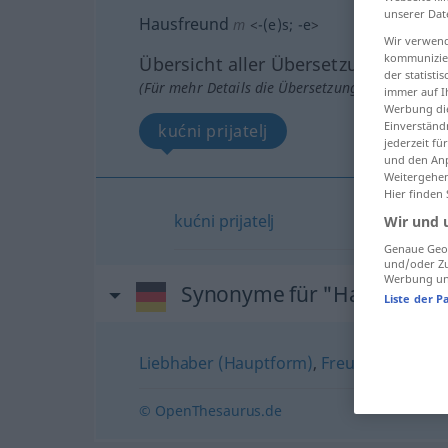
unserer Dat
Hausfreund
m
<
-(e)s
;
-e
>
Wir verwend
kommunizier
Übersicht aller Übersetzungen
der statist
(Für mehr Details die Übersetzung anklicken/an
immer auf I
Werbung die
Einverständ
kućni prijatelj
jederzeit f
und den Anp
Weitergehen
Hier finden
kućni
prijatelj
Wir und 
Genaue Geol
und/oder Zu
Werbung und
Synonyme für "Hausfreun
Liste der P
Liebhaber (Hauptform)
,
Freund
,
Verhältn
© OpenThesaurus.de