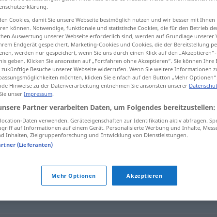
enschutzerklärung.
en Cookies, damit Sie unsere Webseite bestmöglich nutzen und wir besser mit Ihnen
en können. Notwendige, funktionale und statistische Cookies, die für den Betrieb d
ischen Auswertung unserer Webseite erforderlich sind, werden auf Grundlage unserer
tippen)
hrem Endgerät gespeichert. Marketing-Cookies und Cookies, die der Bereitstellung per
nen, werden nur gespeichert, wenn Sie uns durch einen Klick auf den „Akzeptieren“-
nis geben. Klicken Sie ansonsten auf „Fortfahren ohne Akzeptieren“. Sie können Ihre 
ür zukünftige Besuche unserer Webseite widerrufen. Wenn Sie weitere Informationen 
assungsmöglichkeiten möchten, klicken Sie einfach auf den Button „Mehr Optionen“
de Hinweise zu der Datenverarbeitung entnehmen Sie ansonsten unserer
Datenschut
 Sie unser
Impressum
.
Hausfreund
unsere Partner verarbeiten Daten, um Folgendes bereitzustellen:
ocation-Daten verwenden. Geräteeigenschaften zur Identifikation aktiv abfragen. Sp
griff auf Informationen auf einem Gerät. Personalisierte Werbung und Inhalte, Mes
 Inhalten, Zielgruppenforschung und Entwicklung von Dienstleistungen.
d"
artner (Lieferanten)
is
,
Günstling
,
Beziehung
,
Kerl (ugs., salopp)
Mehr Optionen
Akzeptieren