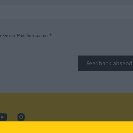
m Sie ein Häkchen setzen.*
Feedback absend
ook
YouTube
Instagram