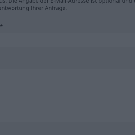
us. Die Angabe der E-Mail-Adresse ist optional und 
ntwortung Ihrer Anfrage.
?*