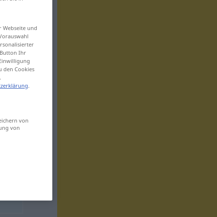
er Webseite und
 Vorauswahl
sonalisierter
Button Ihr
Einwilligung
zu den Cookies
.
zerklärung
.
eichern von
sung von