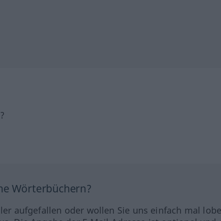
h?
ine Wörterbüchern?
hler aufgefallen oder wollen Sie uns einfach mal lob