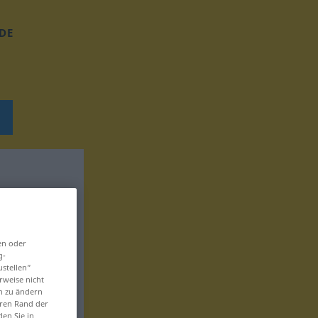
DE
en oder
g-
ustellen“
rweise nicht
en zu ändern
eren Rand der
den Sie in