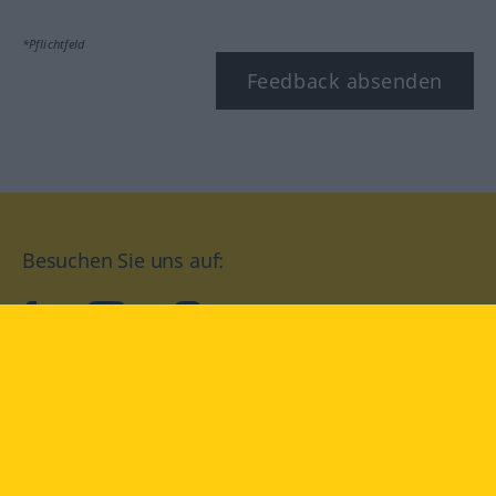
*Pflichtfeld
Feedback absenden
Besuchen Sie uns auf:
facebook
YouTube
Instagram
Langenscheidt