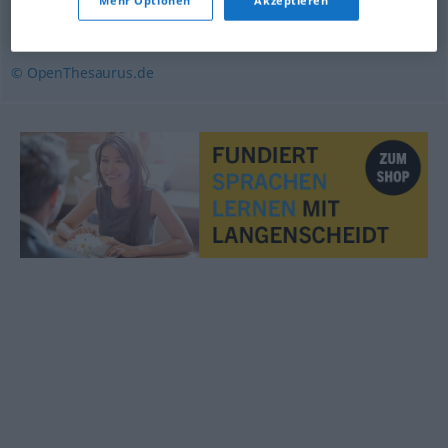
Mehr Optionen
Akzeptieren
Auslese
,
Lese
© OpenThesaurus.de