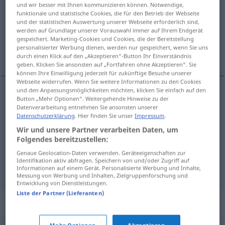
und wir besser mit Ihnen kommunizieren können. Notwendige,
funktionale und statistische Cookies, die für den Betrieb der Webseite
Übersicht aller Übersetzungen
und der statistischen Auswertung unserer Webseite erforderlich sind,
(Für mehr Details die Übersetzung anklicken/antippen)
werden auf Grundlage unserer Vorauswahl immer auf Ihrem Endgerät
gespeichert. Marketing-Cookies und Cookies, die der Bereitstellung
personalisierter Werbung dienen, werden nur gespeichert, wenn Sie uns
žetva, berba, žetveni, berbeni
durch einen Klick auf den „Akzeptieren“-Button Ihr Einverständnis
geben. Klicken Sie ansonsten auf „Fortfahren ohne Akzeptieren“. Sie
können Ihre Einwilligung jederzeit für zukünftige Besuche unserer
Webseite widerrufen. Wenn Sie weitere Informationen zu den Cookies
und den Anpassungsmöglichkeiten möchten, klicken Sie einfach auf den
Button „Mehr Optionen“. Weitergehende Hinweise zu der
žetva
Ernte
Getreide
Datenverarbeitung entnehmen Sie ansonsten unserer
Datenschutzerklärung
. Hier finden Sie unser
Impressum
.
berba
Ernte
Obst
Wir und unsere Partner verarbeiten Daten, um
Folgendes bereitzustellen:
žetveni
, berbeni
Ernte
IN ZSSGN
Genaue Geolocation-Daten verwenden. Geräteeigenschaften zur
Identifikation aktiv abfragen. Speichern von und/oder Zugriff auf
Informationen auf einem Gerät. Personalisierte Werbung und Inhalte,
Messung von Werbung und Inhalten, Zielgruppenforschung und
Entwicklung von Dienstleistungen.
Liste der Partner (Lieferanten)
Synonyme für "Ernte"