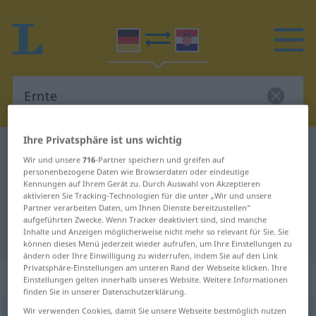
Ihre Privatsphäre ist uns wichtig
Deutsch-Kroatisch Wörterbuch
Ernte
Wir und unsere
716
-Partner speichern und greifen auf
Deutsch-Kroatisch Übersetzung für
personenbezogene Daten wie Browserdaten oder eindeutige
Kennungen auf Ihrem Gerät zu. Durch Auswahl von Akzeptieren
"Ernte"
aktivieren Sie Tracking-Technologien für die unter „Wir und unsere
Partner verarbeiten Daten, um Ihnen Dienste bereitzustellen“
aufgeführten Zwecke. Wenn Tracker deaktiviert sind, sind manche
Inhalte und Anzeigen möglicherweise nicht mehr so relevant für Sie. Sie
"Ernte" Kroatisch Übersetzung
können dieses Menü jederzeit wieder aufrufen, um Ihre Einstellungen zu
ändern oder Ihre Einwilligung zu widerrufen, indem Sie auf den Link
Privatsphäre-Einstellungen am unteren Rand der Webseite klicken. Ihre
„Ernte“
: Femininum
Einstellungen gelten innerhalb unseres Website. Weitere Informationen
finden Sie in unserer Datenschutzerklärung.
Wir verwenden Cookies, damit Sie unsere Webseite bestmöglich nutzen
Ernte
f
<
Ernte
;
-n
>