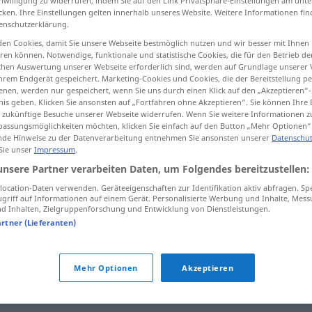
inwilligung zu widerrufen, indem Sie auf den Link Privatsphäre-Einstellungen am unt
cken. Ihre Einstellungen gelten innerhalb unseres Website. Weitere Informationen fin
enschutzerklärung.
en Cookies, damit Sie unsere Webseite bestmöglich nutzen und wir besser mit Ihnen
en können. Notwendige, funktionale und statistische Cookies, die für den Betrieb d
tippen)
ischen Auswertung unserer Webseite erforderlich sind, werden auf Grundlage unserer
hrem Endgerät gespeichert. Marketing-Cookies und Cookies, die der Bereitstellung per
nen, werden nur gespeichert, wenn Sie uns durch einen Klick auf den „Akzeptieren“-
nis geben. Klicken Sie ansonsten auf „Fortfahren ohne Akzeptieren“. Sie können Ihre 
ür zukünftige Besuche unserer Webseite widerrufen. Wenn Sie weitere Informationen 
assungsmöglichkeiten möchten, klicken Sie einfach auf den Button „Mehr Optionen“
de Hinweise zu der Datenverarbeitung entnehmen Sie ansonsten unserer
Datenschut
 Sie unser
Impressum
.
Auslese
Vorgang
unsere Partner verarbeiten Daten, um Folgendes bereitzustellen:
ocation-Daten verwenden. Geräteeigenschaften zur Identifikation aktiv abfragen. Sp
Auslese
Elite
griff auf Informationen auf einem Gerät. Personalisierte Werbung und Inhalte, Mes
 Inhalten, Zielgruppenforschung und Entwicklung von Dienstleistungen.
artner (Lieferanten)
Mehr Optionen
Akzeptieren