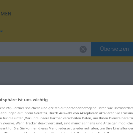
HMEN
Übersetzen
g für "Auslese"
atsphäre ist uns wichtig
ng
sere
716
-Partner speichern und greifen auf personenbezogene Daten wie Browserdat
Kennungen auf Ihrem Gerät zu. Durch Auswahl von Akzeptieren aktivieren Sie Trackin
n für die unter „Wir und unsere Partner verarbeiten Daten, um Ihnen Dienste bereitz
n Zwecke. Wenn Tracker deaktiviert sind, sind manche Inhalte und Anzeigen mögliche
evant für Sie. Sie können dieses Menü jederzeit wieder aufrufen, um Ihre Einstellung