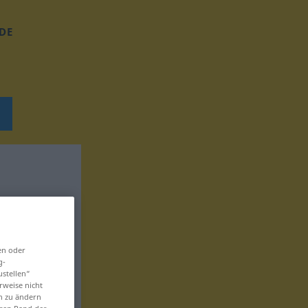
DE
en oder
g-
ustellen“
rweise nicht
en zu ändern