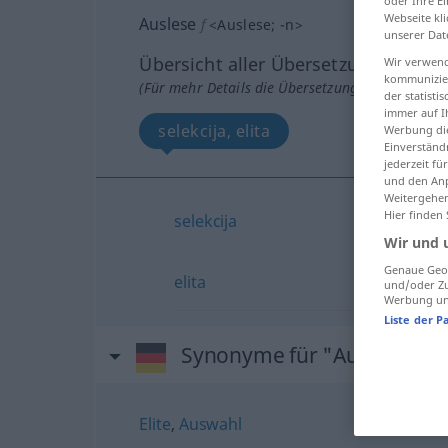
oder Ihre E
Webseite kli
Auslese
f
<
Auslese
;
-n
>
unserer Dat
Übersicht aller Übersetzungen
Wir verwend
kommunizier
(Für mehr Details die Übersetzung anklicken/an
der statist
immer auf I
selekcija, elita
Werbung die
Einverständ
jederzeit f
und den Anp
Weitergehen
Hier finden
selekcija
Wir und 
Genaue Geol
elita
und/oder Zu
Werbung und
Liste der P
Synonyme für "Auslese"
Elite
,
Auswahl