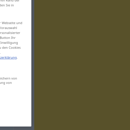
eren Rand der
den Sie in
er Webseite und
 Vorauswahl
sonalisierter
Button Ihr
Einwilligung
zu den Cookies
.
zerklärung
.
eichern von
sung von