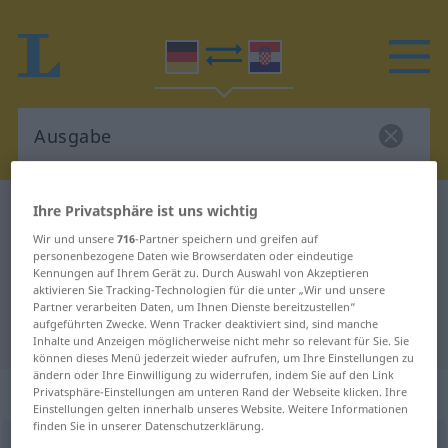
Ihre Privatsphäre ist uns wichtig
Deutsch-Kroatisch Wörterbuch
Ausgabe
Deutsch-Kroatisch Übersetzung für
Wir und unsere
716
-Partner speichern und greifen auf
personenbezogene Daten wie Browserdaten oder eindeutige
"Ausgabe"
Kennungen auf Ihrem Gerät zu. Durch Auswahl von Akzeptieren
aktivieren Sie Tracking-Technologien für die unter „Wir und unsere
Partner verarbeiten Daten, um Ihnen Dienste bereitzustellen“
aufgeführten Zwecke. Wenn Tracker deaktiviert sind, sind manche
"Ausgabe" Kroatisch Übersetzung
Inhalte und Anzeigen möglicherweise nicht mehr so relevant für Sie. Sie
können dieses Menü jederzeit wieder aufrufen, um Ihre Einstellungen zu
ändern oder Ihre Einwilligung zu widerrufen, indem Sie auf den Link
„Ausgabe“
: Femininum
Privatsphäre-Einstellungen am unteren Rand der Webseite klicken. Ihre
Einstellungen gelten innerhalb unseres Website. Weitere Informationen
finden Sie in unserer Datenschutzerklärung.
Ausgabe
f
<
Ausgabe
;
-n
>