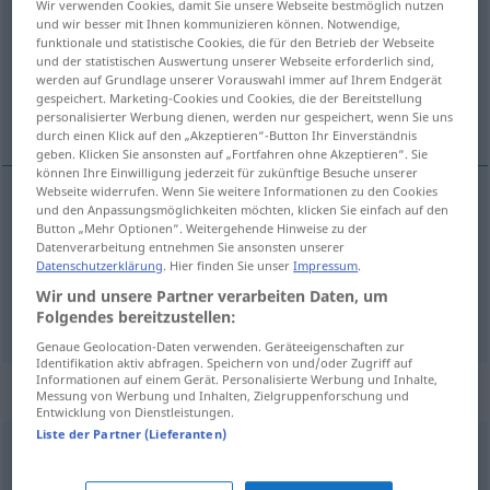
Wir verwenden Cookies, damit Sie unsere Webseite bestmöglich nutzen
und wir besser mit Ihnen kommunizieren können. Notwendige,
Übersicht aller Übersetzungen
funktionale und statistische Cookies, die für den Betrieb der Webseite
und der statistischen Auswertung unserer Webseite erforderlich sind,
(Für mehr Details die Übersetzung anklicken/antippen)
werden auf Grundlage unserer Vorauswahl immer auf Ihrem Endgerät
gespeichert. Marketing-Cookies und Cookies, die der Bereitstellung
izdatak, potrošak, izdanje
personalisierter Werbung dienen, werden nur gespeichert, wenn Sie uns
durch einen Klick auf den „Akzeptieren“-Button Ihr Einverständnis
geben. Klicken Sie ansonsten auf „Fortfahren ohne Akzeptieren“. Sie
können Ihre Einwilligung jederzeit für zukünftige Besuche unserer
Webseite widerrufen. Wenn Sie weitere Informationen zu den Cookies
und den Anpassungsmöglichkeiten möchten, klicken Sie einfach auf den
izdatak
,
potrošak
Ausgabe
finanzielle
Button „Mehr Optionen“. Weitergehende Hinweise zu der
Datenverarbeitung entnehmen Sie ansonsten unserer
Datenschutzerklärung
. Hier finden Sie unser
Impressum
.
izdanje
Ausgabe
einer Zeitschrift
Wir und unsere Partner verarbeiten Daten, um
Folgendes bereitzustellen:
Genaue Geolocation-Daten verwenden. Geräteeigenschaften zur
Identifikation aktiv abfragen. Speichern von und/oder Zugriff auf
Informationen auf einem Gerät. Personalisierte Werbung und Inhalte,
Synonyme für "Ausgabe"
Messung von Werbung und Inhalten, Zielgruppenforschung und
Entwicklung von Dienstleistungen.
Liste der Partner (Lieferanten)
Ausdruck