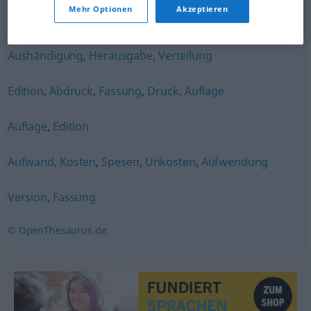
Mehr Optionen
Akzeptieren
Ausführung
,
Revision
,
Variante
,
Version
Aushändigung
,
Herausgabe
,
Verteilung
Edition
,
Abdruck
,
Fassung
,
Druck
,
Auflage
Auflage
,
Edition
Aufwand
,
Kosten
,
Spesen
,
Unkosten
,
Aufwendung
Version
,
Fassung
© OpenThesaurus.de