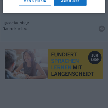
Mehr Optionen
Akzeptieren
Beispielsätze für "izdanje"
gusarsko izdanje
Raubdruck
m