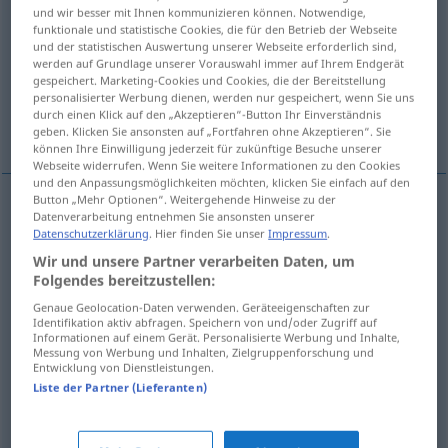
und wir besser mit Ihnen kommunizieren können. Notwendige,
funktionale und statistische Cookies, die für den Betrieb der Webseite
Übersicht aller Übersetzungen
und der statistischen Auswertung unserer Webseite erforderlich sind,
(Für mehr Details die Übersetzung anklicken/antippen)
werden auf Grundlage unserer Vorauswahl immer auf Ihrem Endgerät
gespeichert. Marketing-Cookies und Cookies, die der Bereitstellung
personalisierter Werbung dienen, werden nur gespeichert, wenn Sie uns
Ausgabe, Publikation, Veröffentlichung,
durch einen Klick auf den „Akzeptieren“-Button Ihr Einverständnis
Auflage
geben. Klicken Sie ansonsten auf „Fortfahren ohne Akzeptieren“. Sie
können Ihre Einwilligung jederzeit für zukünftige Besuche unserer
Webseite widerrufen. Wenn Sie weitere Informationen zu den Cookies
und den Anpassungsmöglichkeiten möchten, klicken Sie einfach auf den
Button „Mehr Optionen“. Weitergehende Hinweise zu der
Datenverarbeitung entnehmen Sie ansonsten unserer
Ausgabe
f
izdanje
Datenschutzerklärung
. Hier finden Sie unser
Impressum
.
Wir und unsere Partner verarbeiten Daten, um
Publikation
f
izdanje
Folgendes bereitzustellen:
Genaue Geolocation-Daten verwenden. Geräteeigenschaften zur
Identifikation aktiv abfragen. Speichern von und/oder Zugriff auf
Veröffentlichung
f
izdanje
Informationen auf einem Gerät. Personalisierte Werbung und Inhalte,
Messung von Werbung und Inhalten, Zielgruppenforschung und
Entwicklung von Dienstleistungen.
Auflage
f
izdanje
Liste der Partner (Lieferanten)