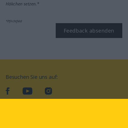
Häkchen setzen.*
*Pflichtfeld
Feedback absenden
Besuchen Sie uns auf:
facebook
YouTube
Instagram
Langenscheidt