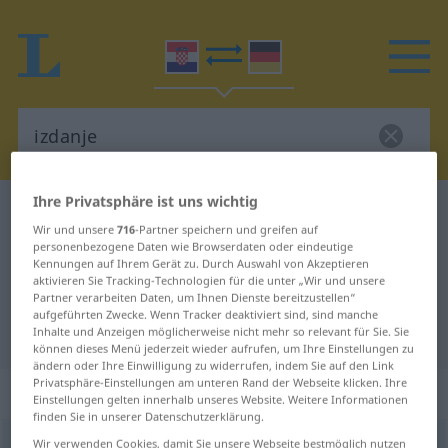
Ihre Privatsphäre ist uns wichtig
Kroatisch-Deutsch Wörterbuch
izdanje
Wir und unsere
716
-Partner speichern und greifen auf
Kroatisch-Deutsch Übersetzung für
personenbezogene Daten wie Browserdaten oder eindeutige
Kennungen auf Ihrem Gerät zu. Durch Auswahl von Akzeptieren
"izdanje"
aktivieren Sie Tracking-Technologien für die unter „Wir und unsere
Partner verarbeiten Daten, um Ihnen Dienste bereitzustellen“
aufgeführten Zwecke. Wenn Tracker deaktiviert sind, sind manche
"izdanje" Deutsch Übersetzung
Inhalte und Anzeigen möglicherweise nicht mehr so relevant für Sie. Sie
können dieses Menü jederzeit wieder aufrufen, um Ihre Einstellungen zu
ändern oder Ihre Einwilligung zu widerrufen, indem Sie auf den Link
Privatsphäre-Einstellungen am unteren Rand der Webseite klicken. Ihre
„izdanje“
Einstellungen gelten innerhalb unseres Website. Weitere Informationen
finden Sie in unserer Datenschutzerklärung.
izdanje
Wir verwenden Cookies, damit Sie unsere Webseite bestmöglich nutzen