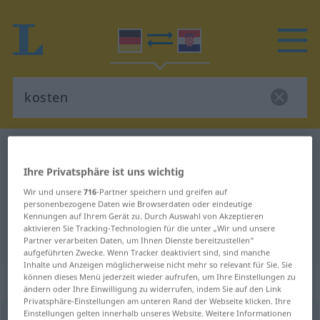
Deutsch-Kroatisch Wörterbuch
kosten
Deutsch-Kroatisch Übersetzung für
Ihre Privatsphäre ist uns wichtig
Wir und unsere
716
-Partner speichern und greifen auf
"kosten"
personenbezogene Daten wie Browserdaten oder eindeutige
Kennungen auf Ihrem Gerät zu. Durch Auswahl von Akzeptieren
aktivieren Sie Tracking-Technologien für die unter „Wir und unsere
"kosten" Kroatisch Übersetzung
Partner verarbeiten Daten, um Ihnen Dienste bereitzustellen“
aufgeführten Zwecke. Wenn Tracker deaktiviert sind, sind manche
Inhalte und Anzeigen möglicherweise nicht mehr so relevant für Sie. Sie
„kosten“
können dieses Menü jederzeit wieder aufrufen, um Ihre Einstellungen zu
ändern oder Ihre Einwilligung zu widerrufen, indem Sie auf den Link
Privatsphäre-Einstellungen am unteren Rand der Webseite klicken. Ihre
Einstellungen gelten innerhalb unseres Website. Weitere Informationen
kosten