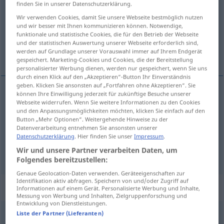
finden Sie in unserer Datenschutzerklärung.
Übersicht aller Übersetzungen
Wir verwenden Cookies, damit Sie unsere Webseite bestmöglich nutzen
und wir besser mit Ihnen kommunizieren können. Notwendige,
(Für mehr Details die Übersetzung anklicken/antippen)
funktionale und statistische Cookies, die für den Betrieb der Webseite
und der statistischen Auswertung unserer Webseite erforderlich sind,
stajati, koštati, okusiti, probati, oduzeti
werden auf Grundlage unserer Vorauswahl immer auf Ihrem Endgerät
gespeichert. Marketing-Cookies und Cookies, die der Bereitstellung
personalisierter Werbung dienen, werden nur gespeichert, wenn Sie uns
durch einen Klick auf den „Akzeptieren“-Button Ihr Einverständnis
geben. Klicken Sie ansonsten auf „Fortfahren ohne Akzeptieren“. Sie
können Ihre Einwilligung jederzeit für zukünftige Besuche unserer
Webseite widerrufen. Wenn Sie weitere Informationen zu den Cookies
stajati
,
koštati
kosten
Preis
und den Anpassungsmöglichkeiten möchten, klicken Sie einfach auf den
Button „Mehr Optionen“. Weitergehende Hinweise zu der
oduzeti
(-uzimati)
kosten
Zeit
Datenverarbeitung entnehmen Sie ansonsten unserer
Datenschutzerklärung
. Hier finden Sie unser
Impressum
.
Wir und unsere Partner verarbeiten Daten, um
okusiti
,
probati
kosten
Essen
Folgendes bereitzustellen:
Genaue Geolocation-Daten verwenden. Geräteeigenschaften zur
Identifikation aktiv abfragen. Speichern von und/oder Zugriff auf
Synonyme für "kosten"
Informationen auf einem Gerät. Personalisierte Werbung und Inhalte,
Messung von Werbung und Inhalten, Zielgruppenforschung und
Entwicklung von Dienstleistungen.
Liste der Partner (Lieferanten)
machen (ugs.)
,
kommen (ugs.)