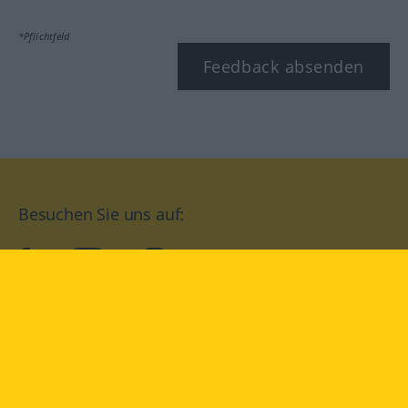
*Pflichtfeld
Feedback absenden
Besuchen Sie uns auf:
facebook
YouTube
Instagram
Langenscheidt