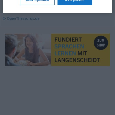
Umfeld
,
Umkreis
,
Umgebung
© OpenThesaurus.de