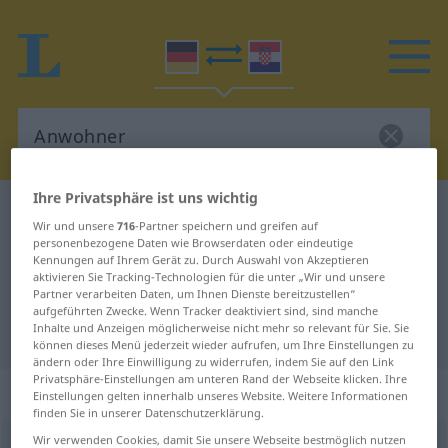
Ihre Privatsphäre ist uns wichtig
Deutsch-Kroatisch Wörterbuch
Anwohner
Wir und unsere
716
-Partner speichern und greifen auf
Deutsch-Kroatisch Übersetzung für
personenbezogene Daten wie Browserdaten oder eindeutige
Kennungen auf Ihrem Gerät zu. Durch Auswahl von Akzeptieren
"Anwohner"
aktivieren Sie Tracking-Technologien für die unter „Wir und unsere
Partner verarbeiten Daten, um Ihnen Dienste bereitzustellen“
aufgeführten Zwecke. Wenn Tracker deaktiviert sind, sind manche
Inhalte und Anzeigen möglicherweise nicht mehr so relevant für Sie. Sie
"Anwohner" Kroatisch Übersetzung
können dieses Menü jederzeit wieder aufrufen, um Ihre Einstellungen zu
ändern oder Ihre Einwilligung zu widerrufen, indem Sie auf den Link
Privatsphäre-Einstellungen am unteren Rand der Webseite klicken. Ihre
„Anwohner“
: Maskulinum
Einstellungen gelten innerhalb unseres Website. Weitere Informationen
finden Sie in unserer Datenschutzerklärung.
Wir verwenden Cookies, damit Sie unsere Webseite bestmöglich nutzen
Anwohner
m
<
-s
;
Anwohner
>
Anwohnerin
f
<
Anwohnerin
;
-