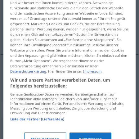
und wir besser mit Ihnen kommunizieren können. Notwendige,
innen
>
funktionale und statistische Cookies, die für den Betrieb der Webseite
und der statistischen Auswertung unserer Webseite erforderlich sind,
Übersicht aller Übersetzungen
werden auf Grundlage unserer Vorauswahl immer auf Ihrem Endgerät
gespeichert. Marketing-Cookies und Cookies, die der Bereitstellung
(Für mehr Details die Übersetzung anklicken/antippen)
personalisierter Werbung dienen, werden nur gespeichert, wenn Sie uns
durch einen Klick auf den „Akzeptieren“-Button Ihr Einverständnis
naseljenik, naseljenica
geben. Klicken Sie ansonsten auf „Fortfahren ohne Akzeptieren“. Sie
können Ihre Einwilligung jederzeit für zukünftige Besuche unserer
Webseite widerrufen. Wenn Sie weitere Informationen zu den Cookies
und den Anpassungsmöglichkeiten möchten, klicken Sie einfach auf den
Button „Mehr Optionen“. Weitergehende Hinweise zu der
Datenverarbeitung entnehmen Sie ansonsten unserer
naseljenik
m
Anwohner
Datenschutzerklärung
. Hier finden Sie unser
Impressum
.
Wir und unsere Partner verarbeiten Daten, um
Folgendes bereitzustellen:
naseljenica
f
Anwohner
Genaue Geolocation-Daten verwenden. Geräteeigenschaften zur
Identifikation aktiv abfragen. Speichern von und/oder Zugriff auf
Informationen auf einem Gerät. Personalisierte Werbung und Inhalte,
Synonyme für "Anwohner"
Messung von Werbung und Inhalten, Zielgruppenforschung und
Entwicklung von Dienstleistungen.
Liste der Partner (Lieferanten)
Nachbar
,
Anlieger
Mehr Optionen
Akzeptieren