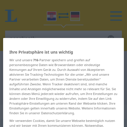
Ihre Privatsphäre ist uns wichtig
Kroatisch-Deutsch Wörterbuch
naseljenik
Wir und unsere
716
-Partner speichern und greifen auf
personenbezogene Daten wie Browserdaten oder eindeutige
Kroatisch-Deutsch Übersetzung für
Kennungen auf Ihrem Gerät zu. Durch Auswahl von Akzeptieren
aktivieren Sie Tracking-Technologien für die unter „Wir und unsere
"naseljenik"
Partner verarbeiten Daten, um Ihnen Dienste bereitzustellen“
aufgeführten Zwecke. Wenn Tracker deaktiviert sind, sind manche
Inhalte und Anzeigen möglicherweise nicht mehr so relevant für Sie. Sie
"naseljenik" Deutsch Übersetzung
können dieses Menü jederzeit wieder aufrufen, um Ihre Einstellungen zu
ändern oder Ihre Einwilligung zu widerrufen, indem Sie auf den Link
Privatsphäre-Einstellungen am unteren Rand der Webseite klicken. Ihre
Einstellungen gelten innerhalb unseres Website. Weitere Informationen
„naseljenik“
finden Sie in unserer Datenschutzerklärung.
Wir verwenden Cookies, damit Sie unsere Webseite bestmöglich nutzen
und wir besser mit Ihnen kommunizieren können. Notwendige,
naseljenik
<
vok
-če
>