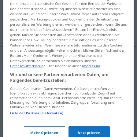
funktionale und statistische Cookies, die für den Betrieb der Webseite
und der statistischen Auswertung unserer Webseite erforderlich sind,
Übersicht aller Übersetzungen
werden auf Grundlage unserer Vorauswahl immer auf Ihrem Endgerät
(Für mehr Details die Übersetzung anklicken/antippen)
gespeichert. Marketing-Cookies und Cookies, die der Bereitstellung
personalisierter Werbung dienen, werden nur gespeichert, wenn Sie uns
durch einen Klick auf den „Akzeptieren“-Button Ihr Einverständnis
Siedler
geben. Klicken Sie ansonsten auf „Fortfahren ohne Akzeptieren“. Sie
können Ihre Einwilligung jederzeit für zukünftige Besuche unserer
Webseite widerrufen. Wenn Sie weitere Informationen zu den Cookies
und den Anpassungsmöglichkeiten möchten, klicken Sie einfach auf den
Button „Mehr Optionen“. Weitergehende Hinweise zu der
Datenverarbeitung entnehmen Sie ansonsten unserer
Siedler
m
naseljenik
Datenschutzerklärung
. Hier finden Sie unser
Impressum
.
Wir und unsere Partner verarbeiten Daten, um
Folgendes bereitzustellen:
Genaue Geolocation-Daten verwenden. Geräteeigenschaften zur
Identifikation aktiv abfragen. Speichern von und/oder Zugriff auf
Informationen auf einem Gerät. Personalisierte Werbung und Inhalte,
Messung von Werbung und Inhalten, Zielgruppenforschung und
Entwicklung von Dienstleistungen.
Liste der Partner (Lieferanten)
Mehr Optionen
Akzeptieren