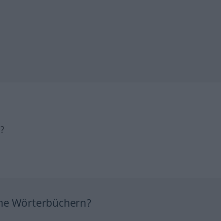
h?
ine Wörterbüchern?