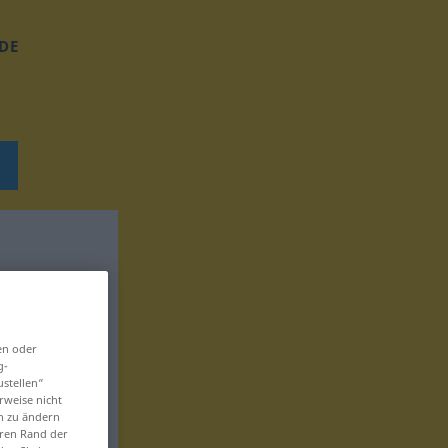
DE
en oder
g-
ustellen“
rweise nicht
en zu ändern
eren Rand der