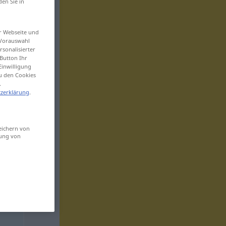
den Sie in
er Webseite und
 Vorauswahl
sonalisierter
Button Ihr
Einwilligung
zu den Cookies
.
zerklärung
.
eichern von
sung von