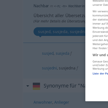
Webseite kli
unserer Dat
Nachbar
m
<
-n
;
-n
>
Nachbarin
f
<
Nachbarin
Wir verwend
Übersicht aller Übersetzungen
kommunizier
der statist
(Für mehr Details die Übersetzung anklicken/an
immer auf I
Werbung die
susjed, susjeda, susjedni, susjedna
Einverständ
jederzeit f
und den Anp
Weitergehen
Hier finden
susjed
,
susjeda
f
Wir und 
Genaue Geol
und/oder Zu
susjedni
, susjedna
f
Werbung und
Liste der P
Synonyme für "Nachbar"
Anwohner
,
Anlieger