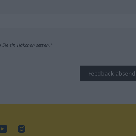
m Sie ein Häkchen setzen.*
Feedback absend
ook
YouTube
Instagram