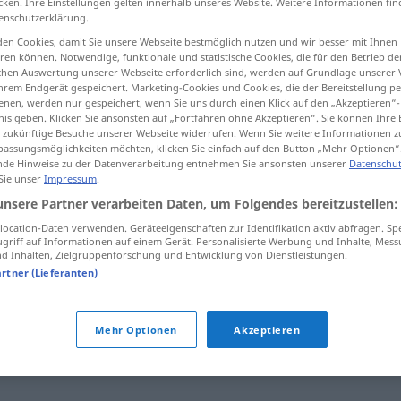
cken. Ihre Einstellungen gelten innerhalb unseres Website. Weitere Informationen fin
enschutzerklärung.
;
-innen
>
en Cookies, damit Sie unsere Webseite bestmöglich nutzen und wir besser mit Ihnen
en können. Notwendige, funktionale und statistische Cookies, die für den Betrieb d
ischen Auswertung unserer Webseite erforderlich sind, werden auf Grundlage unserer
tippen)
hrem Endgerät gespeichert. Marketing-Cookies und Cookies, die der Bereitstellung per
nen, werden nur gespeichert, wenn Sie uns durch einen Klick auf den „Akzeptieren“-
nis geben. Klicken Sie ansonsten auf „Fortfahren ohne Akzeptieren“. Sie können Ihre 
ür zukünftige Besuche unserer Webseite widerrufen. Wenn Sie weitere Informationen 
assungsmöglichkeiten möchten, klicken Sie einfach auf den Button „Mehr Optionen“
de Hinweise zu der Datenverarbeitung entnehmen Sie ansonsten unserer
Datenschut
 Sie unser
Impressum
.
Nachbar
unsere Partner verarbeiten Daten, um Folgendes bereitzustellen:
ocation-Daten verwenden. Geräteeigenschaften zur Identifikation aktiv abfragen. Sp
griff auf Informationen auf einem Gerät. Personalisierte Werbung und Inhalte, Mes
Nachbar
IN ZSSGN
 Inhalten, Zielgruppenforschung und Entwicklung von Dienstleistungen.
artner (Lieferanten)
Mehr Optionen
Akzeptieren