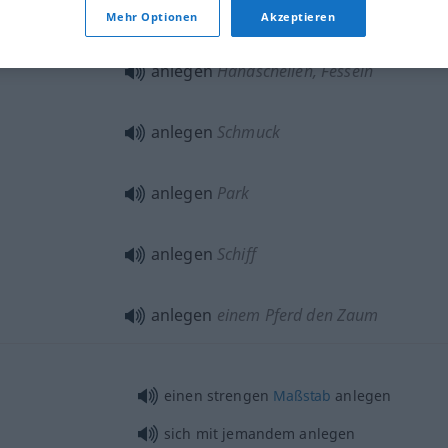
anlegen
Kleidung
Mehr Optionen
Akzeptieren
anlegen
Handschellen, Fesseln
anlegen
Schmuck
anlegen
Park
anlegen
Schiff
anlegen
einem Pferd den Zaum
einen strengen
Maßstab
anlegen
sich mit jemandem anlegen