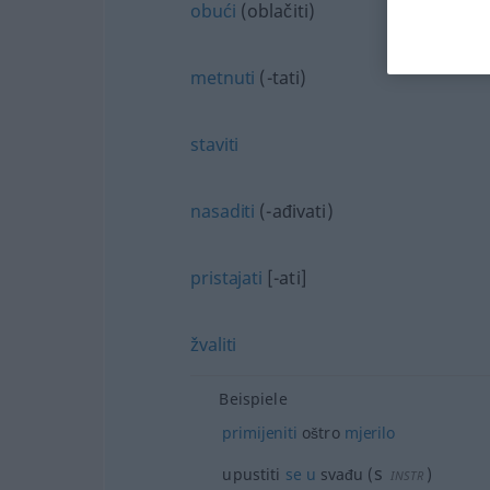
obući
(oblačiti)
metnuti
(-tati)
staviti
nasaditi
(-ađivati)
pristajati
[-ati]
žvaliti
Beispiele
primijeniti
oštro
mjerilo
s
upustiti
se
u
svađu
(
)
INSTR