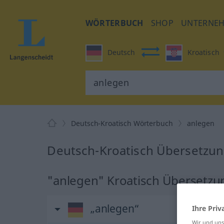
WÖRTERBUCH
SHOP
UNTERNE
Deutsch
Kroatisch
Deutsch-Kroatisch Wörterbuch
anlegen
Deutsch-Kroatisch Übersetzun
"anlegen" Kroatisch Übersetzu
„anlegen“
Ihre Priv
Wir und un