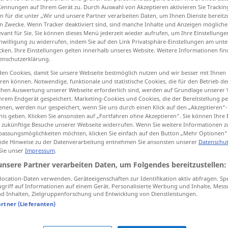
Kennungen auf Ihrem Gerät zu. Durch Auswahl von Akzeptieren aktivieren Sie Trackin
n für die unter „Wir und unsere Partner verarbeiten Daten, um Ihnen Dienste bereitz
n Zwecke. Wenn Tracker deaktiviert sind, sind manche Inhalte und Anzeigen mögliche
evant für Sie. Sie können dieses Menü jederzeit wieder aufrufen, um Ihre Einstellung
inwilligung zu widerrufen, indem Sie auf den Link Privatsphäre-Einstellungen am unt
tippen)
cken. Ihre Einstellungen gelten innerhalb unseres Website. Weitere Informationen fin
enschutzerklärung.
liti, plasirati
en Cookies, damit Sie unsere Webseite bestmöglich nutzen und wir besser mit Ihnen
en können. Notwendige, funktionale und statistische Cookies, die für den Betrieb d
ischen Auswertung unserer Webseite erforderlich sind, werden auf Grundlage unserer
 nasaditi
hrem Endgerät gespeichert. Marketing-Cookies und Cookies, die der Bereitstellung per
nen, werden nur gespeichert, wenn Sie uns durch einen Klick auf den „Akzeptieren“-
nis geben. Klicken Sie ansonsten auf „Fortfahren ohne Akzeptieren“. Sie können Ihre 
ür zukünftige Besuche unserer Webseite widerrufen. Wenn Sie weitere Informationen 
assungsmöglichkeiten möchten, klicken Sie einfach auf den Button „Mehr Optionen“
anlegen
Kapital
de Hinweise zu der Datenverarbeitung entnehmen Sie ansonsten unserer
Datenschut
 Sie unser
Impressum
.
unsere Partner verarbeiten Daten, um Folgendes bereitzustellen:
anlegen
Leiter
ocation-Daten verwenden. Geräteeigenschaften zur Identifikation aktiv abfragen. Sp
griff auf Informationen auf einem Gerät. Personalisierte Werbung und Inhalte, Mes
 Inhalten, Zielgruppenforschung und Entwicklung von Dienstleistungen.
anlegen
Orden
artner (Lieferanten)