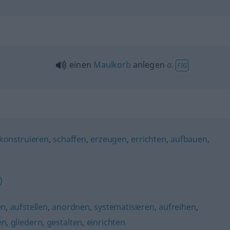
einen
Maulkorb
anlegen
a.
FIG
konstruieren
,
schaffen
,
erzeugen
,
errichten
,
aufbauen
,
)
en
,
aufstellen
,
anordnen
,
systematisieren
,
aufreihen
,
en
,
gliedern
,
gestalten
,
einrichten