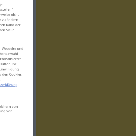
g-
ustellen“
rweise nicht
en zu ändern
eren Rand der
den Sie in
er Webseite und
 Vorauswahl
sonalisierter
Button Ihr
Einwilligung
zu den Cookies
.
zerklärung
.
eichern von
sung von