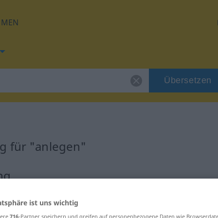
HMEN
Übersetzen
g für "anlegen"
ng
atsphäre ist uns wichtig
sere
716
-Partner speichern und greifen auf personenbezogene Daten wie Browserdat