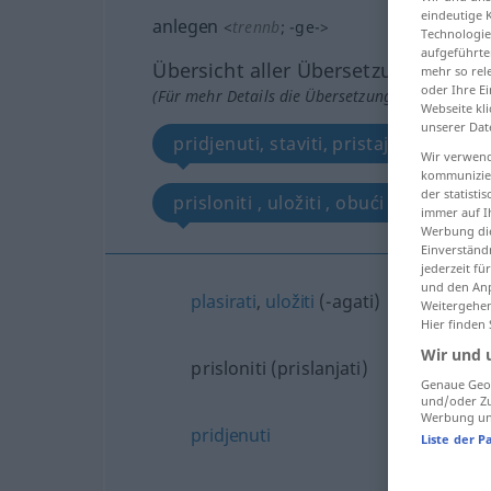
eindeutige 
anlegen
<
trennb
;
-ge-
>
Technologie
aufgeführte
Übersicht aller Übersetzungen
mehr so rel
oder Ihre E
(Für mehr Details die Übersetzung anklicken/an
Webseite kli
unserer Dat
pridjenuti, staviti, pristajati [-ati], žva
Wir verwend
kommunizier
der statist
prisloniti , uložiti , obući , metnuti ,
immer auf I
Werbung die
Einverständ
jederzeit f
und den Anp
plasirati
,
uložiti
(-agati)
Weitergehen
Hier finden
Wir und 
prisloniti (prislanjati)
Genaue Geol
und/oder Zu
Werbung und
pridjenuti
Liste der P