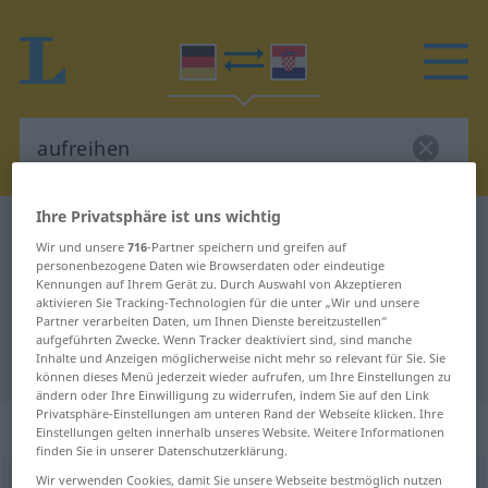
Ihre Privatsphäre ist uns wichtig
Deutsch-Kroatisch Wörterbuch
aufreihen
Wir und unsere
716
-Partner speichern und greifen auf
Deutsch-Kroatisch Übersetzung für
personenbezogene Daten wie Browserdaten oder eindeutige
Kennungen auf Ihrem Gerät zu. Durch Auswahl von Akzeptieren
"aufreihen"
aktivieren Sie Tracking-Technologien für die unter „Wir und unsere
Partner verarbeiten Daten, um Ihnen Dienste bereitzustellen“
aufgeführten Zwecke. Wenn Tracker deaktiviert sind, sind manche
Inhalte und Anzeigen möglicherweise nicht mehr so relevant für Sie. Sie
"aufreihen" Kroatisch Übersetzung
können dieses Menü jederzeit wieder aufrufen, um Ihre Einstellungen zu
ändern oder Ihre Einwilligung zu widerrufen, indem Sie auf den Link
Privatsphäre-Einstellungen am unteren Rand der Webseite klicken. Ihre
„aufreihen“
Einstellungen gelten innerhalb unseres Website. Weitere Informationen
finden Sie in unserer Datenschutzerklärung.
Wir verwenden Cookies, damit Sie unsere Webseite bestmöglich nutzen
aufreihen
<
trennb
;
-ge-
>