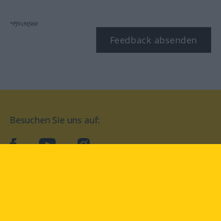
*Pflichtfeld
Feedback absenden
Besuchen Sie uns auf:
facebook
YouTube
Instagram
Langenscheidt