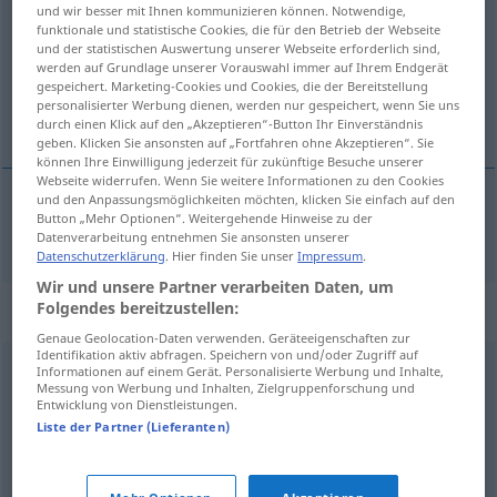
und wir besser mit Ihnen kommunizieren können. Notwendige,
funktionale und statistische Cookies, die für den Betrieb der Webseite
Übersicht aller Übersetzungen
und der statistischen Auswertung unserer Webseite erforderlich sind,
(Für mehr Details die Übersetzung anklicken/antippen)
werden auf Grundlage unserer Vorauswahl immer auf Ihrem Endgerät
gespeichert. Marketing-Cookies und Cookies, die der Bereitstellung
personalisierter Werbung dienen, werden nur gespeichert, wenn Sie uns
[na-]nizati
durch einen Klick auf den „Akzeptieren“-Button Ihr Einverständnis
geben. Klicken Sie ansonsten auf „Fortfahren ohne Akzeptieren“. Sie
können Ihre Einwilligung jederzeit für zukünftige Besuche unserer
Webseite widerrufen. Wenn Sie weitere Informationen zu den Cookies
und den Anpassungsmöglichkeiten möchten, klicken Sie einfach auf den
Button „Mehr Optionen“. Weitergehende Hinweise zu der
[na-]nizati
aufreihen
Datenverarbeitung entnehmen Sie ansonsten unserer
Datenschutzerklärung
. Hier finden Sie unser
Impressum
.
Wir und unsere Partner verarbeiten Daten, um
Folgendes bereitzustellen:
Synonyme für "aufreihen"
Genaue Geolocation-Daten verwenden. Geräteeigenschaften zur
Identifikation aktiv abfragen. Speichern von und/oder Zugriff auf
Informationen auf einem Gerät. Personalisierte Werbung und Inhalte,
ordnen
Messung von Werbung und Inhalten, Zielgruppenforschung und
Entwicklung von Dienstleistungen.
Liste der Partner (Lieferanten)
strukturieren
,
aufbauen
,
zusammenstellen
,
aufstellen
,
anordnen
,
systematisieren
,
arrangieren
,
anlegen
,