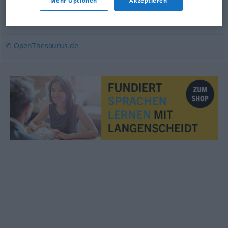
Mehr Optionen
Akzeptieren
ordnen
,
realisieren
,
rangieren
,
gliedern
,
gestalten
,
einrichten
© OpenThesaurus.de