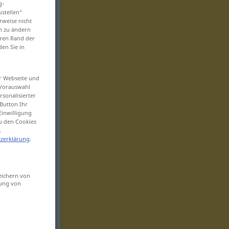
g-
ustellen“
rweise nicht
en zu ändern
eren Rand der
den Sie in
er Webseite und
 Vorauswahl
sonalisierter
Button Ihr
Einwilligung
zu den Cookies
.
zerklärung
.
eichern von
sung von