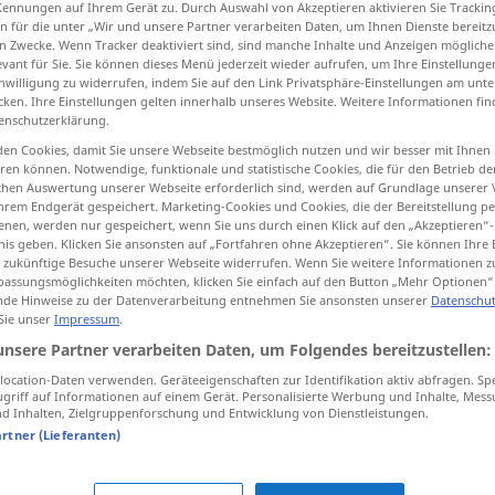
Kennungen auf Ihrem Gerät zu. Durch Auswahl von Akzeptieren aktivieren Sie Trackin
n für die unter „Wir und unsere Partner verarbeiten Daten, um Ihnen Dienste bereitz
n Zwecke. Wenn Tracker deaktiviert sind, sind manche Inhalte und Anzeigen mögliche
evant für Sie. Sie können dieses Menü jederzeit wieder aufrufen, um Ihre Einstellung
inwilligung zu widerrufen, indem Sie auf den Link Privatsphäre-Einstellungen am unt
tippen)
cken. Ihre Einstellungen gelten innerhalb unseres Website. Weitere Informationen fin
enschutzerklärung.
en Cookies, damit Sie unsere Webseite bestmöglich nutzen und wir besser mit Ihnen
en können. Notwendige, funktionale und statistische Cookies, die für den Betrieb d
ischen Auswertung unserer Webseite erforderlich sind, werden auf Grundlage unserer
hrem Endgerät gespeichert. Marketing-Cookies und Cookies, die der Bereitstellung per
nen, werden nur gespeichert, wenn Sie uns durch einen Klick auf den „Akzeptieren“-
schaffen
erschaffen
nis geben. Klicken Sie ansonsten auf „Fortfahren ohne Akzeptieren“. Sie können Ihre 
ür zukünftige Besuche unserer Webseite widerrufen. Wenn Sie weitere Informationen 
assungsmöglichkeiten möchten, klicken Sie einfach auf den Button „Mehr Optionen“
de Hinweise zu der Datenverarbeitung entnehmen Sie ansonsten unserer
Datenschut
schaffen
Platz
 Sie unser
Impressum
.
unsere Partner verarbeiten Daten, um Folgendes bereitzustellen:
schaffen
Ordnung
ocation-Daten verwenden. Geräteeigenschaften zur Identifikation aktiv abfragen. Sp
griff auf Informationen auf einem Gerät. Personalisierte Werbung und Inhalte, Mes
 Inhalten, Zielgruppenforschung und Entwicklung von Dienstleistungen.
artner (Lieferanten)
geschafft!