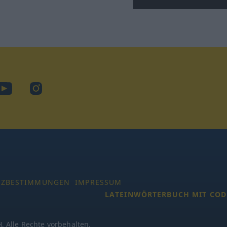
ook
YouTube
Instagram
TZBESTIMMUNGEN
IMPRESSUM
LATEINWÖRTERBUCH MIT COD
 Alle Rechte vorbehalten.