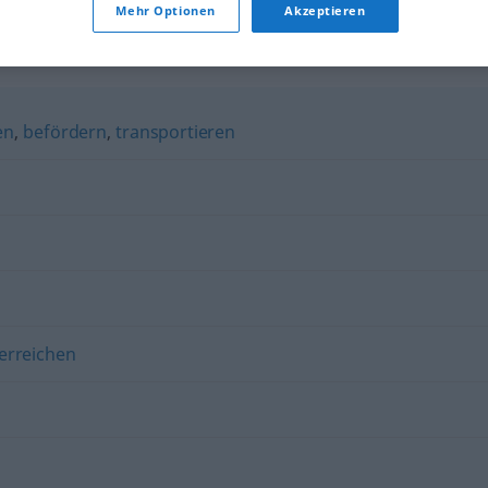
Mehr Optionen
Akzeptieren
en
,
befördern
,
transportieren
erreichen