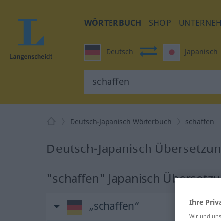
WÖRTERBUCH
SHOP
UNTERNE
Deutsch
Japanisch
Deutsch-Japanisch Wörterbuch
schaffen
Deutsch-Japanisch Übersetzun
"schaffen" Japanisch Übersetz
Ihre Priv
„schaffen“
Wir und un