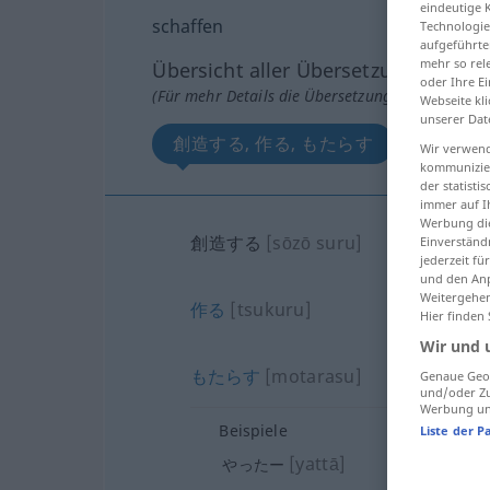
eindeutige 
schaffen
Technologie
aufgeführte
mehr so rel
Übersicht aller Übersetzungen
oder Ihre E
(Für mehr Details die Übersetzung anklicken/an
Webseite kli
unserer Dat
創造する, 作る, もたらす
Wir verwend
kommunizier
der statist
immer auf I
Werbung die
創造する
[sōzō suru]
Einverständ
jederzeit f
und den Anp
Weitergehen
作る
[tsukuru]
Hier finden
Wir und 
もたらす
[motarasu]
Genaue Geol
und/oder Zu
Werbung und
Beispiele
Liste der P
[yattā]
やったー