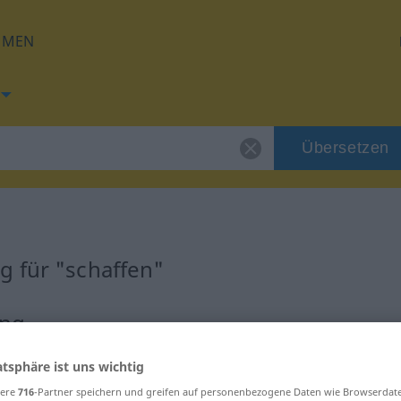
HMEN
Übersetzen
g für "schaffen"
ung
atsphäre ist uns wichtig
sere
716
-Partner speichern und greifen auf personenbezogene Daten wie Browserdat