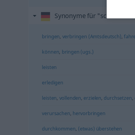
Synonyme für "schaffen"
bringen
,
verbringen (Amtsdeutsch)
,
fahr
können
,
bringen (ugs.)
leisten
erledigen
leisten
,
vollenden
,
erzielen
,
durchsetzen
,
verursachen
,
hervorbringen
durchkommen
,
(etwas) überstehen