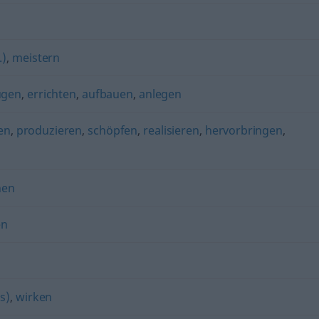
.)
,
meistern
ugen
,
errichten
,
aufbauen
,
anlegen
en
,
produzieren
,
schöpfen
,
realisieren
,
hervorbringen
,
hen
en
ls)
,
wirken