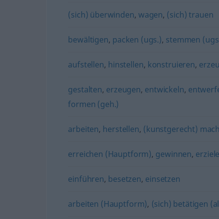
(sich) überwinden
,
wagen
,
(sich) trauen
bewältigen
,
packen (ugs.)
,
stemmen (ugs
aufstellen
,
hinstellen
,
konstruieren
,
erze
gestalten
,
erzeugen
,
entwickeln
,
entwerf
formen (geh.)
arbeiten
,
herstellen
,
(kunstgerecht) mac
erreichen (Hauptform)
,
gewinnen
,
erziel
einführen
,
besetzen
,
einsetzen
arbeiten (Hauptform)
,
(sich) betätigen (a