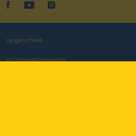
facebook
YouTube
Instagram
Langenscheidt
NUTZUNGSBEDINGUNGEN
DATENSCHUTZBESTIMMUNGEN
IMPRESSUM
PRIVATSPHÄRE-EINSTELLUNGEN
LATEINWÖRTERBUCH MIT CODE
Copyright © 2026 PONS Langenscheidt GmbH, Alle Rechte
vorbehalten.