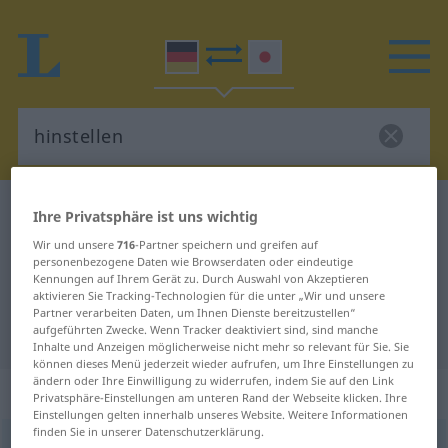
Deutsch-Japanisch Wörterbuch
hinstellen
Ihre Privatsphäre ist uns wichtig
Deutsch-Japanisch Übersetzung
Wir und unsere
716
-Partner speichern und greifen auf
personenbezogene Daten wie Browserdaten oder eindeutige
für "hinstellen"
Kennungen auf Ihrem Gerät zu. Durch Auswahl von Akzeptieren
aktivieren Sie Tracking-Technologien für die unter „Wir und unsere
Partner verarbeiten Daten, um Ihnen Dienste bereitzustellen“
aufgeführten Zwecke. Wenn Tracker deaktiviert sind, sind manche
"hinstellen" Japanisch Übersetzung
Inhalte und Anzeigen möglicherweise nicht mehr so relevant für Sie. Sie
können dieses Menü jederzeit wieder aufrufen, um Ihre Einstellungen zu
ändern oder Ihre Einwilligung zu widerrufen, indem Sie auf den Link
„hinstellen“
Privatsphäre-Einstellungen am unteren Rand der Webseite klicken. Ihre
Einstellungen gelten innerhalb unseres Website. Weitere Informationen
finden Sie in unserer Datenschutzerklärung.
hinstellen