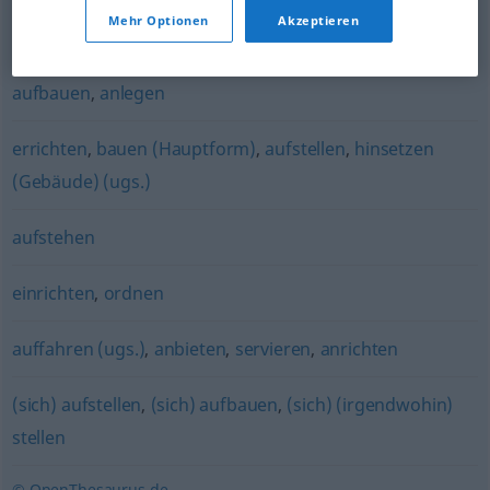
(jemanden irgendwohin) stellen
,
aufstellen
Mehr Optionen
Akzeptieren
aufstellen
,
konstruieren
,
schaffen
,
erzeugen
,
errichten
,
aufbauen
,
anlegen
errichten
,
bauen (Hauptform)
,
aufstellen
,
hinsetzen
(Gebäude) (ugs.)
aufstehen
einrichten
,
ordnen
auffahren (ugs.)
,
anbieten
,
servieren
,
anrichten
(sich) aufstellen
,
(sich) aufbauen
,
(sich) (irgendwohin)
stellen
© OpenThesaurus.de