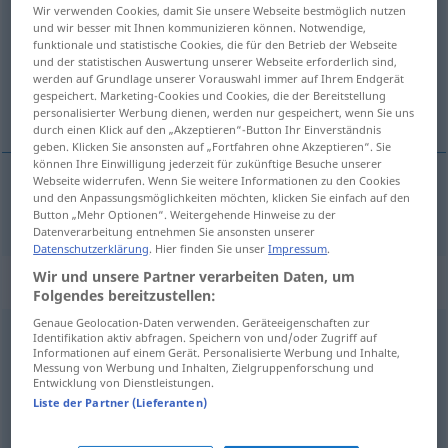
Wir verwenden Cookies, damit Sie unsere Webseite bestmöglich nutzen
und wir besser mit Ihnen kommunizieren können. Notwendige,
Übersicht aller Übersetzungen
funktionale und statistische Cookies, die für den Betrieb der Webseite
(Für mehr Details die Übersetzung anklicken/antippen)
und der statistischen Auswertung unserer Webseite erforderlich sind,
werden auf Grundlage unserer Vorauswahl immer auf Ihrem Endgerät
gespeichert. Marketing-Cookies und Cookies, die der Bereitstellung
置く
personalisierter Werbung dienen, werden nur gespeichert, wenn Sie uns
durch einen Klick auf den „Akzeptieren“-Button Ihr Einverständnis
geben. Klicken Sie ansonsten auf „Fortfahren ohne Akzeptieren“. Sie
können Ihre Einwilligung jederzeit für zukünftige Besuche unserer
Webseite widerrufen. Wenn Sie weitere Informationen zu den Cookies
und den Anpassungsmöglichkeiten möchten, klicken Sie einfach auf den
置く
[oku]
hinstellen
Button „Mehr Optionen“. Weitergehende Hinweise zu der
Datenverarbeitung entnehmen Sie ansonsten unserer
Datenschutzerklärung
. Hier finden Sie unser
Impressum
.
Wir und unsere Partner verarbeiten Daten, um
Synonyme für "hinstellen"
Folgendes bereitzustellen:
Genaue Geolocation-Daten verwenden. Geräteeigenschaften zur
Identifikation aktiv abfragen. Speichern von und/oder Zugriff auf
ablegen
,
abstellen
,
ausrichten
Informationen auf einem Gerät. Personalisierte Werbung und Inhalte,
Messung von Werbung und Inhalten, Zielgruppenforschung und
Entwicklung von Dienstleistungen.
nennen
,
(jemanden etwas) heißen (geh., veraltet)
Liste der Partner (Lieferanten)